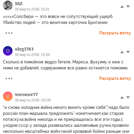
SSZ
18 марта 2018, 01:21
>>>>>Солсбери — это вовсе не сопутствующий ущерб.
Убийство людей — это визитная карточка Британии.
Раскрыть ветку
oleg1783
O
18 марта 2018, 01:39
Сколько в помойное ведро Гегеля, Маркса, Фукуяму и иже с
ними не добавляй, содержимое все равно останется помоями.
Раскрыть ветку
voronov77
V
18 марта 2018, 02:08
"и снова холодная война,некого винить кроме себя","надо было
россии план маршала предложить"-кокетничает,как старая
потаскуха,война никогда и не прекращалась все эти годы,с
уходом ссср у запада развязались шаловливые ручки,провели
несколько масштабных войн,такой кровавой бойни раньше они