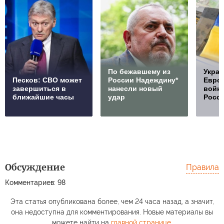
По бежавшему из
Украи
Песков: СВО может
России Надеждину*
Европ
завершиться в
нанесли новый
войну
ближайшие часы
удар
Росс
Обсуждение
Правила
Комментариев: 98
Эта статья опубликована более, чем 24 часа назад, а значит,
она недоступна для комментирования. Новые материалы вы
можете найти на
главной странице
.