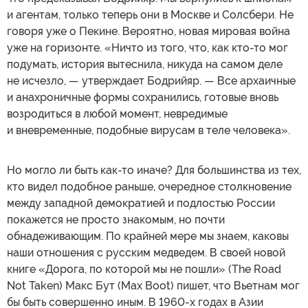
и агентам, только теперь они в Москве и Солсбери. Не
говоря уже о Пекине. Вероятно, новая мировая война
уже на горизонте. «Ничто из того, что, как кто-то мог
подумать, история вытеснила, никуда на самом деле
не исчезло, — утверждает Бодрийяр. — Все архаичные
и анахроничные формы сохранились, готовые вновь
возродиться в любой момент, невредимые
и вневременные, подобные вирусам в теле человека».
Но могло ли быть как-то иначе? Для большинства из тех,
кто видел подобное раньше, очередное столкновение
между западной демократией и подлостью России
покажется не просто знакомым, но почти
обнадеживающим. По крайней мере мы знаем, каковы
наши отношения с русским медведем. В своей новой
книге «Дорога, по которой мы не пошли» (The Road
Not Taken) Макс Бут (Max Boot) пишет, что Вьетнам мог
бы быть совершенно иным. В 1960-х годах в Азии