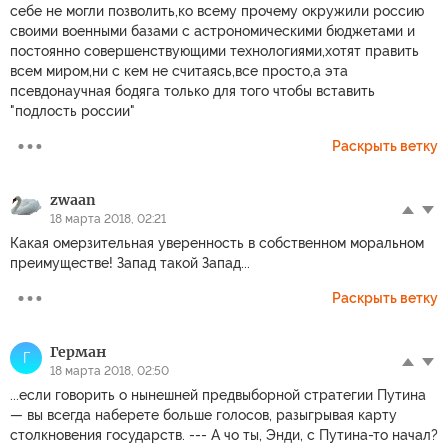
себе не могли позволить,ко всему прочему окружили россию
своими военными базами с астрономическими бюджетами и
постоянно совершенствующими технологиями,хотят править
всем миром,ни с кем не считаясь,все просто,а эта
псевдонаучная бодяга только для того чтобы вставить
"подлость россии"
Раскрыть ветку
zwaan
18 марта 2018, 02:21
Какая омерзительная уверенность в собственном моральном
преимуществе! Запад такой Запад...
Раскрыть ветку
Герман
Г
18 марта 2018, 02:50
...если говорить о нынешней предвыборной стратегии Путина
— вы всегда наберете больше голосов, разыгрывая карту
столкновения государств. --- А чо ты, Энди, с Путина-то начал?