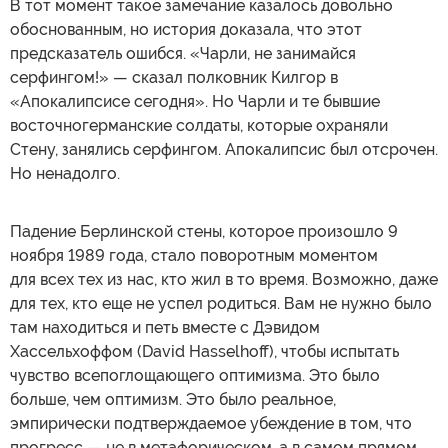
В тот момент такое замечание казалось довольно
обоснованным, но история доказала, что этот
предсказатель ошибся. «Чарли, не занимайся
серфингом!» — сказал полковник Килгор в
«Апокалипсисе сегодня». Но Чарли и те бывшие
восточногерманские солдаты, которые охраняли
Стену, занялись серфингом. Апокалипсис был отсрочен.
Но ненадолго.
Падение Берлинской стены, которое произошло 9
ноября 1989 года, стало поворотным моментом
для всех тех из нас, кто жил в то время. Возможно, даже
для тех, кто еще не успел родиться. Вам не нужно было
там находиться и петь вместе с Дэвидом
Хассельхоффом (David Hasselhoff), чтобы испытать
чувство всепоглощающего оптимизма. Это было
больше, чем оптимизм. Это было реальное,
эмпирически подтверждаемое убеждение в том, что
прогресс — не в метафорическом, а в самом прямом