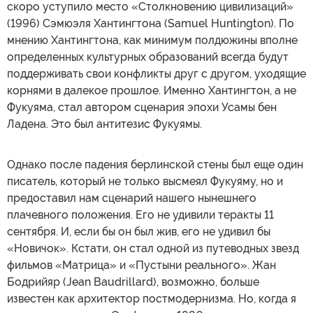
скоро уступило место «Столкновению цивилизаций»
(1996) Сэмюэля Хантингтона (Samuel Huntington). По
мнению Хантингтона, как минимум полдюжины вполне
определенных культурных образований всегда будут
поддерживать свои конфликты друг с другом, уходящие
корнями в далекое прошлое. Именно Хантингтон, а не
Фукуяма, стал автором сценария эпохи Усамы бен
Ладена. Это был антитезис Фукуямы.
Однако после падения берлинской стены был еще один
писатель, который не только высмеял Фукуяму, но и
предоставил нам сценарий нашего нынешнего
плачевного положения. Его не удивили теракты 11
сентября. И, если бы он был жив, его не удивил бы
«Новичок». Кстати, он стал одной из путеводных звезд
фильмов «Матрица» и «Пустыни реального». Жан
Бодрийяр (Jean Baudrillard), возможно, больше
известен как архитектор постмодернизма. Но, когда я