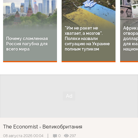
"Им не ракет не
Африк
хватает, а мозгов".
отвора
Почему сломленная
Поляки назвали
доллар
Россия пагубна для
ситуацию на Украине
для юа
всего мира
полным тупиком
национ
The Economist
Великобритания
0
297
08 августа 2026 00:04