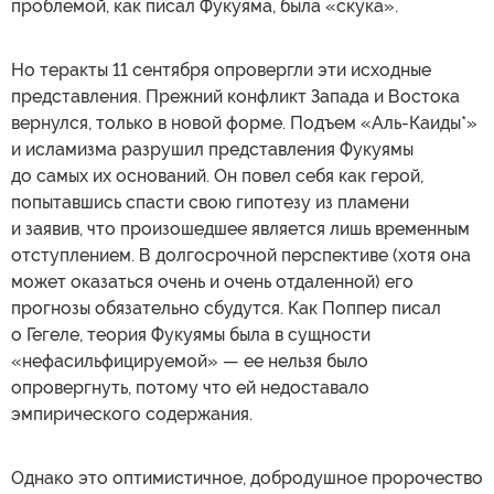
проблемой, как писал Фукуяма, была «скука».
Но теракты 11 сентября опровергли эти исходные
представления. Прежний конфликт Запада и Востока
вернулся, только в новой форме. Подъем «Аль-Каиды*»
и исламизма разрушил представления Фукуямы
до самых их оснований. Он повел себя как герой,
попытавшись спасти свою гипотезу из пламени
и заявив, что произошедшее является лишь временным
отступлением. В долгосрочной перспективе (хотя она
может оказаться очень и очень отдаленной) его
прогнозы обязательно сбудутся. Как Поппер писал
о Гегеле, теория Фукуямы была в сущности
«нефасильфицируемой» — ее нельзя было
опровергнуть, потому что ей недоставало
эмпирического содержания.
Однако это оптимистичное, добродушное пророчество