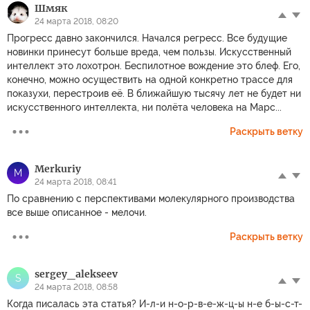
Шмяк
24 марта 2018, 08:20
Прогресс давно закончился. Начался регресс. Все будущие
новинки принесут больше вреда, чем пользы. Искусственный
интеллект это лохотрон. Беспилотное вождение это блеф. Его,
конечно, можно осуществить на одной конкретно трассе для
показухи, перестроив её. В ближайшую тысячу лет не будет ни
искусственного интеллекта, ни полёта человека на Марс...
Раскрыть ветку
Merkuriy
M
24 марта 2018, 08:41
По сравнению с перспективами молекулярного производства
все выше описанное - мелочи.
Раскрыть ветку
sergey_alekseev
S
24 марта 2018, 08:58
Когда писалась эта статья? И-л-и н-о-р-в-е-ж-ц-ы н-е б-ы-с-т-