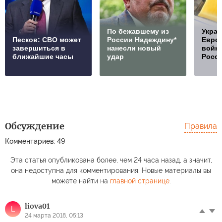
По бежавшему из
Украи
Песков: СВО может
России Надеждину*
Европ
завершиться в
нанесли новый
войну
ближайшие часы
удар
Росс
Обсуждение
Правила
Комментариев: 49
Эта статья опубликована более, чем 24 часа назад, а значит,
она недоступна для комментирования. Новые материалы вы
можете найти на
главной странице
.
liova01
L
24 марта 2018, 05:13