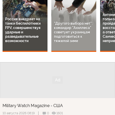
Антони
Россия внедряет на
только
танки беспилотники
"Другого выбора нет":
пройде
FPV, совершенствуя
командир "Ахиллеса"
восста
ударные и
советует украинцам
а отве
разведывательные
подготовиться к
Санче
возможности
тяжелой зиме
непри
Military Watch Magazine
США
0
1601
10 августа 2026 08:19