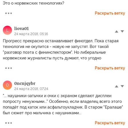
Это о норвежских технологиях?
Раскрыть ветку
liova01
L
24 марта 2018, 05:16
Прогресс прекрасно останавливает финотдел. Пока старая
технология не окупится - новую не запустят. Вот такой
"разговор поэта с фининспектором". Но либеральные
норвежские журналисты пусть думают, что угодно
Раскрыть ветку
0ncnjqybr
0
24 марта 2018, 07:24
"... наушники-затычки и очки с экраном сделают дисплеи
попросту ненужными..." Особенно, если владелец всего этого
попадёт под каток или асфальтоукладчик. В старом "Ералаше"
был сюжет про мальчика с наушниками...
Раскрыть ветку