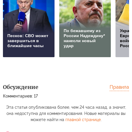
По бежавшему из
Украи
Песков: СВО может
России Надеждину*
Европ
завершиться в
нанесли новый
войну
ближайшие часы
удар
Росс
Обсуждение
Правила
Комментариев: 17
Эта статья опубликована более, чем 24 часа назад, а значит,
она недоступна для комментирования. Новые материалы вы
можете найти на
главной странице
.