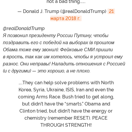
not a bad thing…….
— Donald J. Trump (@realDonaldTrump)
21 
марта 2018 г.
@realDonaldTrump
Я позвонил президенту России Путину, чтобы
поздравить его с победой на выборах (в прошлом
Обама тоже ему звонил). Фейковые СМИ пришли
в ярость, так как им хотелось, чтобы я устроил ему
разнос. Они неправы! Наладить отношения с Россией
(и с другими) — это хорошо, а не плохо.
…..They can help solve problems with North
Korea, Syria, Ukraine, ISIS, Iran and even the
coming Arms Race. Bush tried to get along,
but didn’t have the “smarts.” Obama and
Clinton tried, but didn’t have the energy or
chemistry (remember RESET). PEACE
THROUGH STRENGTH!