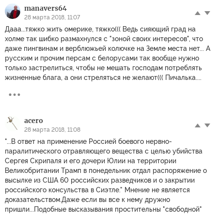
manavers64
28 марта 2018, 11:07
Дааа...тяжко жить омерике, тяжко((( Ведь сияющий град на
холме так шибко размахнулся с "зоной своих интересов", что
даже пингвинам и верблюжьей колючке на Земле места нет... А
русским и прочим персам с белорусами так вообще нужно
только застрелиться, чтобы не мешать господам потреблять
жизненные блага, а они стреляться не желают((( Пичалька....
acero
28 марта 2018, 11:08
"...В ответ на применение Россией боевого нервно-
паралитического отравляющего вещества с целью убийства
Сергея Скрипаля и его дочери Юлии на территории
Великобритании Трамп в понедельник отдал распоряжение о
высылке из США 60 российских разведчиков и о закрытии
российского консульства в Сиэтле." Мнение не является
доказательством.Даже если вы все к нему дружно
пришли...Подобные высказывания простительны "свободной"