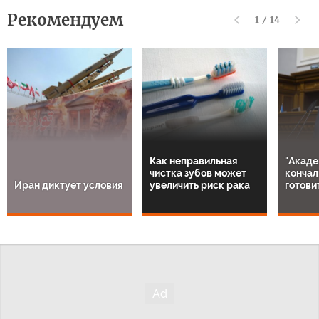
Рекомендуем
1
/
14
Как неправильная
"Акаде
чистка зубов может
кончал
Иран диктует условия
увеличить риск рака
готови