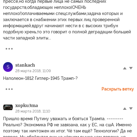
прессе,но когда первые лица не самых последних
государств,обладающих неплохо(ОЧЕНЬ
неплохо!)оплачиваемыми спецслужбами,задача которых и
заключается в снабжении этих первых лиц проверенной
информацией,вдруг начинают нести в с высоких трибун
подобную хрень,то это говорит о полной деградации большей
части западной элиты...
stankach
S
28 марта 2018, 11:09
Наполеон-1812 Гитлер-1945 Трамп-?
Раскрыть ветку
xopku3ma
28 марта 2018, 11:10
Пришло время Путину уважать и бояться Трампа. ---------
Реально? Экономика РФ не завязана, как у ЕС, на сшА. Именно
поэтому так ничтожен их итог. Чё там ещё? Технологии? Да не