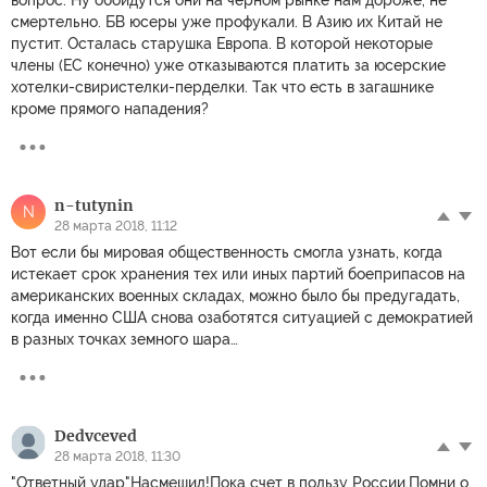
вопрос. Ну обойдутся они на чёрном рынке нам дороже, не
смертельно. БВ юсеры уже профукали. В Азию их Китай не
пустит. Осталась старушка Европа. В которой некоторые
члены (ЕС конечно) уже отказываются платить за юсерские
хотелки-свиристелки-перделки. Так что есть в загашнике
кроме прямого нападения?
n-tutynin
N
28 марта 2018, 11:12
Вот если бы мировая общественность смогла узнать, когда
истекает срок хранения тех или иных партий боеприпасов на
американских военных складах, можно было бы предугадать,
когда именно США снова озаботятся ситуацией с демократией
в разных точках земного шара…
Dedvceved
28 марта 2018, 11:30
"Ответный удар"Насмешил!Пока счет в пользу России.Помни о