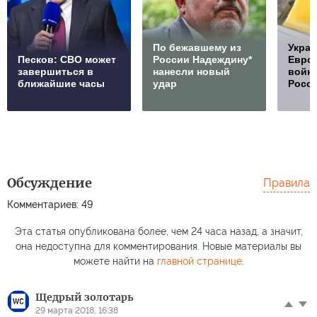
По бежавшему из
Украи
Песков: СВО может
России Надеждину*
Европ
завершиться в
нанесли новый
войну
ближайшие часы
удар
Росс
Обсуждение
Правила
Комментариев: 49
Эта статья опубликована более, чем 24 часа назад, а значит,
она недоступна для комментирования. Новые материалы вы
можете найти на
главной странице
.
Щедрый золотарь
29 марта 2018, 16:38