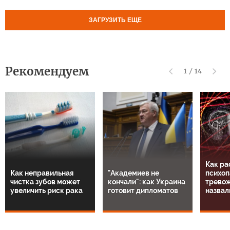
ЗАГРУЗИТЬ ЕЩЕ
Рекомендуем
1
/
14
Как ра
Как неправильная
"Академиев не
психоп
чистка зубов может
кончали": как Украина
тревож
увеличить риск рака
готовит дипломатов
назвал