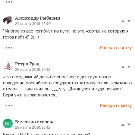
Александр Рыбакин
29 марта 2018, 16:40
"Многие из вас погибнут по пути, но это жертва на которую я
готов пойти!" (с) ;)
Раскрыть ветку
Ретро Град
29 марта 2018, 16:42
«На сегодняшний день безобразное и деструктивное
поведение российского государства затронуло слишком много
стран», — заключил он. ___ угу... Дотянулся и туда новичок?
Боря уже заговаривается...
Раскрыть ветку
Вячеслав с севера
ВС
29 марта 2018, 16:42
Клоун в МИДе-куда катиться англосаксия?