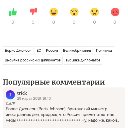
0
0
0
0
0
0
Борис Джонсон
ЕС
Россия
Великобритания
Политика
Высылка российских дипломатов
высылка дипломатов
Популярные комментарии
trick
T
29 марта 2018, 16:40
11
Борис Джонсон (Boris Johnson), британский министр
иностранных дел, предрек, что Россия примет ответные
меры +++++++++++++++++++++++++++++++++++++ Ну, надо же, какой
умный! Предрёк! Ведь больше никто не догадывался.