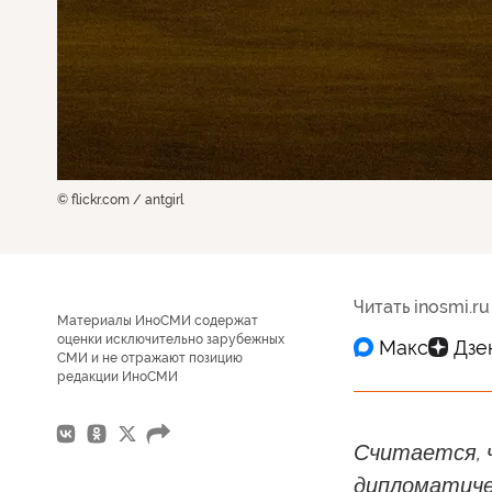
© flickr.com / antgirl
Читать inosmi.ru
Материалы ИноСМИ содержат
оценки исключительно зарубежных
СМИ и не отражают позицию
редакции ИноСМИ
Считается, 
дипломатиче