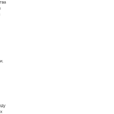
тва
и
и
и,
жду
ых