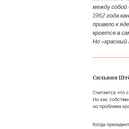
между собой 
1962 года ка
привело к яд
кроется в са
Но «красный
Сильвия Штёб
Считается, что 
Но как, собств
но проблема кр
Когда президент