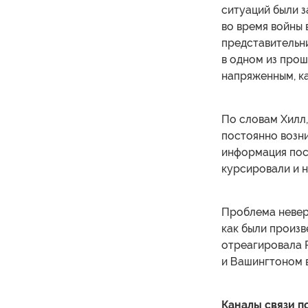
ситуаций были з
во время войны 
представительни
в одном из про
напряженным, к
По словам Хилл,
постоянно возни
информация пос
курсировали и н
Проблема неверн
как были произв
отреагировала Р
и Вашингтоном 
Каналы связи п