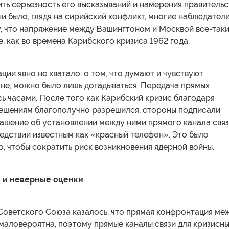
ть серьезность его высказываний и намерения правительс
ни было, глядя на сирийский конфликт, многие наблюдател
у, что напряжение между Вашингтоном и Москвой все-так
е, как во времена Карибского кризиса 1962 года.
ции явно не хватало: о том, что думают и чувствуют
не, можно было лишь догадываться. Передача прямых
ь часами. После того как Карибский кризис благодаря
ешениям благополучно разрешился, стороны подписали
лашение об установлении между ними прямого канала связ
едствии известным как «красный телефон». Это было
о, чтобы сократить риск возникновения ядерной войны.
 и неверные оценки
Советского Союза казалось, что прямая конфронтация ме
маловероятна, поэтому прямые каналы связи для кризисн