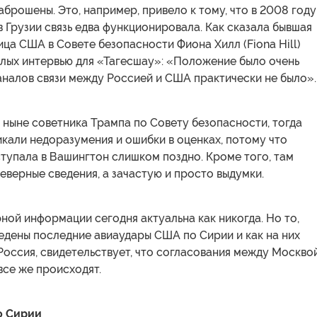
аброшены. Это, например, привело к тому, что в 2008 году
в Грузии связь едва функционировала. Как сказала бывшая
ца США в Совете безопасности Фиона Хилл (Fiona Hill)
шлых интервью для «Тагесшау»: «Положение было очень
аналов связи между Россией и США практически не было».
 ныне советника Трампа по Совету безопасности, тогда
кали недоразумения и ошибки в оценках, потому что
тупала в Вашингтон слишком поздно. Кроме того, там
еверные сведения, а зачастую и просто выдумки.
ой информации сегодня актуальна как никогда. Но то,
едены последние авиаудары США по Сирии и как на них
оссия, свидетельствует, что согласования между Москво
все же происходят.
о Сирии