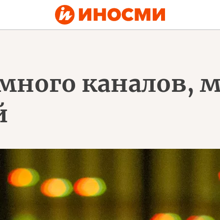
 много каналов, 
й