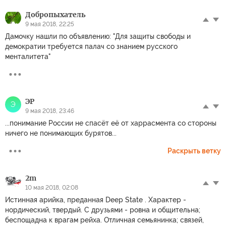
Добропыхатель
9 мая 2018, 22:25
Дамочку нашли по объявлению: "Для защиты свободы и
демократии требуется палач со знанием русского
менталитета"
ЭР
Э
9 мая 2018, 23:46
...понимание России не спасёт её от харрасмента со стороны
ничего не понимающих бурятов...
Раскрыть ветку
2m
10 мая 2018, 02:08
Истинная арийка, преданная Deep State . Характер -
нордический, твердый. С друзьями - ровна и общительна;
беспощадна к врагам рейха. Отличная семьянинка; связей,