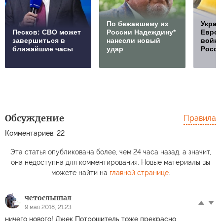
По бежавшему из
Украи
Песков: СВО может
России Надеждину*
Европ
завершиться в
нанесли новый
войну
ближайшие часы
удар
Росс
Обсуждение
Правила
Комментариев: 22
Эта статья опубликована более, чем 24 часа назад, а значит,
она недоступна для комментирования. Новые материалы вы
можете найти на
главной странице
.
четослышал
9 мая 2018, 21:23
ничего нового! Джек Потрошитель тоже прекрасно