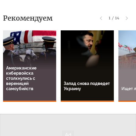
Рекомендуем
1
/
14
Американские
кибервойска
столкнулись с
вереницей
Запад снова подведет
самоубийств
Украину
Ищет л