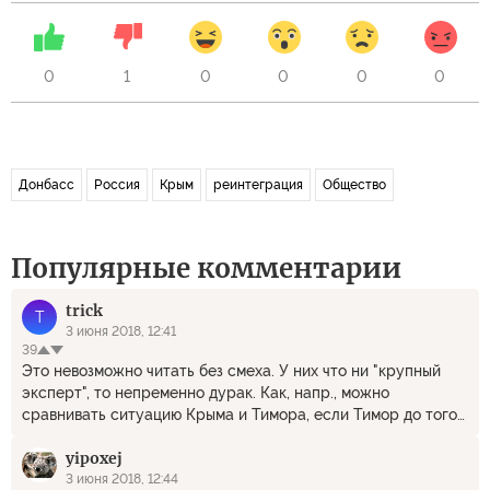
0
1
0
0
0
0
Донбасс
Россия
Крым
реинтеграция
Общество
Популярные комментарии
trick
T
3 июня 2018, 12:41
39
Это невозможно читать без смеха. У них что ни "крупный
эксперт", то непременно дурак. Как, напр., можно
сравнивать ситуацию Крыма и Тимора, если Тимор до того
никогда не был территорией Индонезии (да и государства
yipoxej
"Индонезия" до того не было), а население Тимора не имеет
к Индонезии никакого отношения, в то время как Крым
3 июня 2018, 12:44