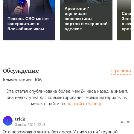
Арестович*
оценивает
Соски
Песков: СВО может
перспективы
Зеле
завершиться в
портов и «зерновой
оказ
ближайшие часы
сделки»
пров
Обсуждение
Правила
Комментариев: 106
Эта статья опубликована более, чем 24 часа назад, а значит,
она недоступна для комментирования. Новые материалы вы
можете найти на
главной странице
.
trick
T
3 июня 2018, 12:41
Это невозможно читать без смеха. У них что ни "крупный