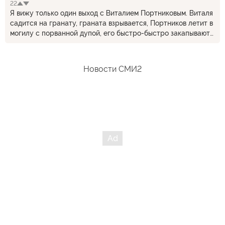
22
столетиями был русским и там живут русские? Весь
Я вижу только один выход с Виталием Портниковым. Виталя
украинский "интеллектуальный бомонд" - это сплошная
садится на гранату, граната взрывается, Портников летит в
малограмотная деревенщина, читать которую - пустая
могилу с порванной дупой, его быстро-быстро закапывают
трата времени.
и он там сгнивает. Ставят пямятник с надписью
"БЛЕЯЛ_БЛЕЯЛ И ПОДОХ". На могилку раз в год приходит
Марыся Евтушок и Дурыся Петушок.
Новости СМИ2