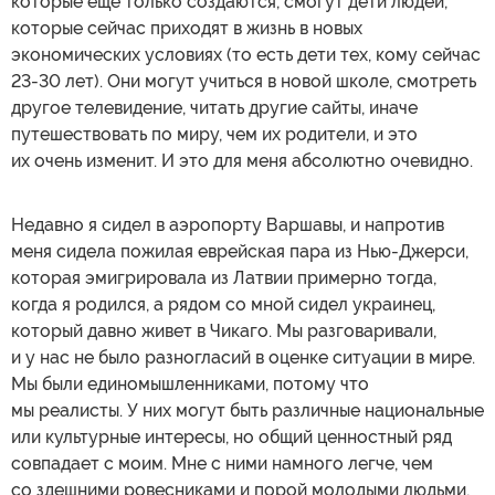
которые еще только создаются, смогут дети людей,
которые сейчас приходят в жизнь в новых
экономических условиях (то есть дети тех, кому сейчас
23-30 лет). Они могут учиться в новой школе, смотреть
другое телевидение, читать другие сайты, иначе
путешествовать по миру, чем их родители, и это
их очень изменит. И это для меня абсолютно очевидно.
Недавно я сидел в аэропорту Варшавы, и напротив
меня сидела пожилая еврейская пара из Нью-Джерси,
которая эмигрировала из Латвии примерно тогда,
когда я родился, а рядом со мной сидел украинец,
который давно живет в Чикаго. Мы разговаривали,
и у нас не было разногласий в оценке ситуации в мире.
Мы были единомышленниками, потому что
мы реалисты. У них могут быть различные национальные
или культурные интересы, но общий ценностный ряд
совпадает с моим. Мне с ними намного легче, чем
со здешними ровесниками и порой молодыми людьми,