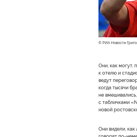
© РИА Новости Григ
Они, как могут,
к отелю и стади
ведут переговор
когда тысячи бр
не вмешивались
с табличками «N
новой ростовск
Они видели, как
говорят по-нем