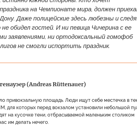
, истинно южной стороны. Кто хочет
праздника на Чемпионате мира, должен приех
Дону. Даже полицейские здесь любезны и следя
не обидел гостей. И ни певица Чичерина с ее
ми заявлениями, ни ортодоксальный гомофоб
лигов не смогли испортить праздник.
енауэер (Andreas Rüttenauer)
о привокзальную площадь. Люди ищут себе местечка в те
М, для которых перед вокзалом установили небольшой пул
дят на кусочке тени, отбрасываемой маленьким столиком
час им делать нечего.