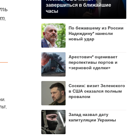
завершиться в ближайшие
ать
часы
т,
По бежавшему из России
Надеждину* нанесли
новый удар
Арестович* оценивает
перспективы портов и
«зерновой сделки»
Соскин: визит Зеленского
в США оказался полным
провалом
ни.
ьт,
Запад назвал дату
капитуляции Украины