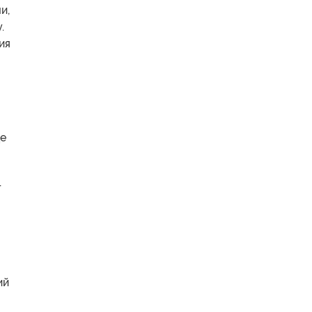
и,
.
ия
це
т
ий