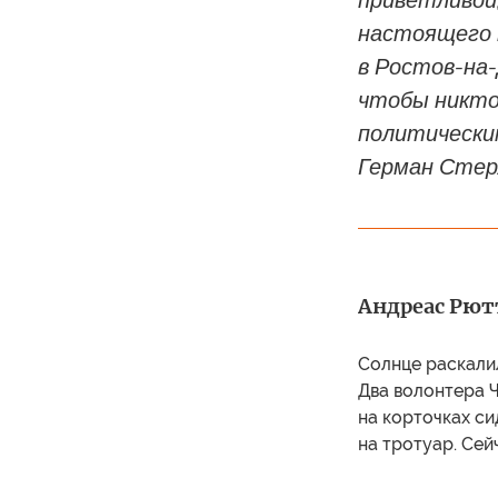
приветливой
настоящего 
в Ростов-на-
чтобы никто 
политически
Герман Стер
Андреас Рютт
Солнце раскалил
Два волонтера Ч
на корточках си
на тротуар. Сей