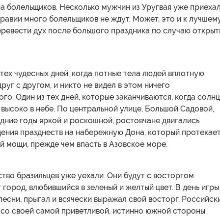
 болельщиков. Несколько мужчин из Уругвая уже приехал
равии много болельщиков не ждут. Может, это и к лучшему
еревести дух после большого праздника по случаю открыт
 тех чудесных дней, когда потные тела людей вплотную
руг с другом, и никто не видел в этом ничего
го. Один из тех дней, которые заканчиваются, когда солн
 высоко в небе. По центральной улице, Большой Садовой,
дние годы яркой и роскошной, ростовчане двигались
дения празднеств на набережную Дона, который протекае
ей мощи, прежде чем впасть в Азовское море.
тво бразильцев уже уехали. Они будут с восторгом
 город, влюбившийся в зеленый и желтый цвет. В день игры
песни, прыгал и всячески выражал свой восторг. Российск
 со своей самой приветливой, истинно южной стороны.