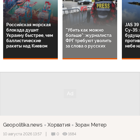
Российская морская
JAS 39
блокада душит
"Убить как можно
Су-35:
Украину быстрее, чем
больше": журналиста
будущ
баллистические
ФРГ требуют уволить
против
ракеты над Киевом
за слова о русских
небе н
Geopolitika.news
Хорватия
Зоран Метер
0
1684
10 августа 2026 13:57