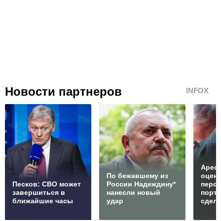
Новости партнеров
INFOX
Арест
По бежавшему из
оцен
Песков: СВО может
России Надеждину*
перс
завершиться в
нанесли новый
порто
ближайшие часы
удар
сдел