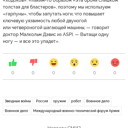
«ходоков». «Каким-то образом «эта броня слишком
толстая для бластеров», поэтому мы используем
«гарпуны», чтобы запутать ноги, что повышает
ключевую уязвимость любой двуногой
или четвероногой шагающей машины, — говорит
доктор Малкольм Дэвис из ASPI. — Вытащи одну
ногу — и все это упадет».
0
0
0
0
0
0
Звездные войны
Россия
оружие
робот
Военное дело
Военное дело
Международный военно-технический форум Армия