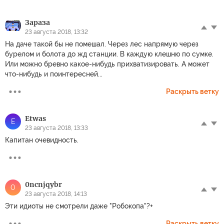
Зараза
23 августа 2018, 13:32
На даче такой бы не помешал. Через лес напрямую через
бурелом и болота до жд станции. В каждую клешню по сумке.
Или можно бревно какое-нибудь прихватизировать. А может
что-нибудь и поинтересней...
Раскрыть ветку
Etwas
E
23 августа 2018, 13:33
Капитан очевидность.
0ncnjqybr
0
23 августа 2018, 14:13
Эти идиоты не смотрели даже "Робокопа"?+
Раскрыть ветку