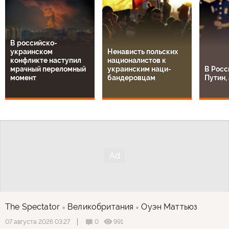
В российско-
украинском
Ненависть польских
конфликте наступил
националистов к
мрачный переломный
украинским наци-
В Росс
момент
бандеровцам
Путин, 
The Spectator
Великобритания
Оуэн Маттьюз
0
991
07 августа 2026 03:27