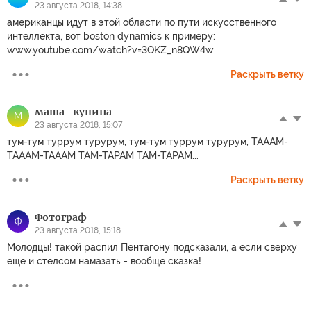
23 августа 2018, 14:38
американцы идут в этой области по пути искусственного
интеллекта, вот boston dynamics к примеру:
www.youtube.com/watch?v=3OKZ_n8QW4w
Раскрыть ветку
маша_купина
М
23 августа 2018, 15:07
тум-тум туррум турурум, тум-тум туррум турурум, ТАААМ-
ТАААМ-ТАААМ ТАМ-ТАРАМ ТАМ-ТАРАМ...
Раскрыть ветку
Фотограф
Ф
23 августа 2018, 15:18
Молодцы! такой распил Пентагону подсказали, а если сверху
еще и стелсом намазать - вообще сказка!