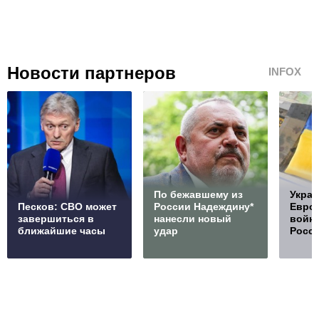
Новости партнеров
INFOX
По бежавшему из
Украи
Песков: СВО может
России Надеждину*
Европ
завершиться в
нанесли новый
войну
ближайшие часы
удар
Росс