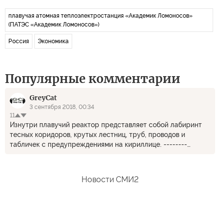
плавучая атомная теплоэлектростанция «Академик Ломоносов»
(ПАТЭС «Академик Ломоносов»)
Россия
Экономика
Популярные комментарии
GreyCat
3 сентября 2018, 00:34
11
Изнутри плавучий реактор представляет собой лабиринт
тесных коридоров, крутых лестниц, труб, проводов и
табличек с предупреждениями на кириллице. --------
Последнее самое удивительное, как тут не удивиться
вместе с автором.57. Почему эти дикие русские не
используют латынь. :)))
Новости СМИ2