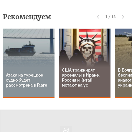
Рекомендуем
1
/
14
США транжирят
В Болг
Атака на турецкое
арсеналы в Иране.
беспил
судно будет
Россия и Китай
аналог
рассмотрена в Гааге
мотают на ус
украи