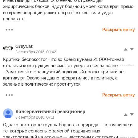
и местами для сквоша. Это немного странно для
хириргических блоков. Вдруг больной умрет, когда врач прямо
во время операции решит сыграть в сквош или уйдет
поплавать.
Раскрыть ветку
GreyCat
3 сентября 2018, 00:42
Критики беспокоятся, что во время цунами 21 000-тонная
стальная конструкция не сможет удержаться на волне. --------
- Заметим, что французский подводный проект критики не
критикуют. Экология давно превратились в политику, а
зеленые в политических проституток.
Раскрыть ветку
Консервативный реакционер
3 сентября 2018, 07:11
Однако некоторые группы борцов за природу — в том числе и
те, которые согласны с заменой традиционных
электростанций на атомные — настроены скептически. --------