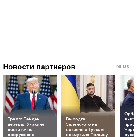
Новости партнеров
INFOX
Орбан
Трамп: Байден
Выходка
выст
передал Украине
Зеленского на
проц
достаточно
встрече с Туском
Черн
вооружения
возмутила Польшу
русск