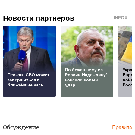
Новости партнеров
INFOX
По бежавшему из
Украи
Песков: СВО может
России Надеждину*
Европ
завершиться в
нанесли новый
войну
ближайшие часы
удар
Росс
Обсуждение
Правила