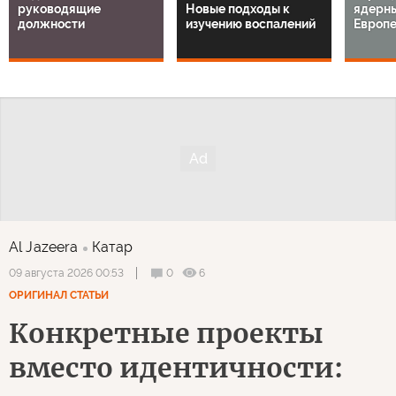
руководящие
Новые подходы к
ядерны
должности
изучению воспалений
Европ
Al Jazeera
Катар
0
6
09 августа 2026 00:53
ОРИГИНАЛ СТАТЬИ
Конкретные проекты
вместо идентичности: