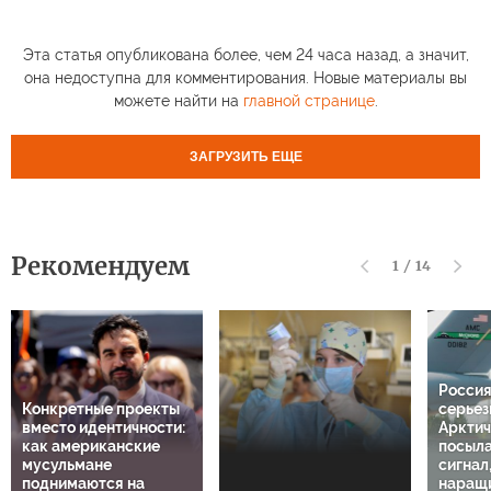
Эта статья опубликована более, чем 24 часа назад, а значит,
она недоступна для комментирования. Новые материалы вы
можете найти на
главной странице
.
ЗАГРУЗИТЬ ЕЩЕ
Рекомендуем
1
/
14
Россия
Конкретные проекты
серьез
вместо идентичности:
Арктич
как американские
посыла
мусульмане
сигнал
поднимаются на
наращи