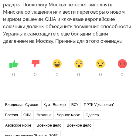
радары. Поскольку Москва не хочет выполнять
Минские соглашения или вести переговоры о новом
мирном решении, США и ключевые европейские
союзники должны объединить повышение способности
Украины к самозащите с еще большим общим
давлением на Москву. Причины для этого очевидны.
0
0
0
0
0
0
Владислав Сурков
Курт Волкер
ВСУ
ПРТК "Джавелин"
Россия
США
Украина
Черное море
Одесса
Азовское море
Военное дело
Военное дело
военные учения "Восток-2018"