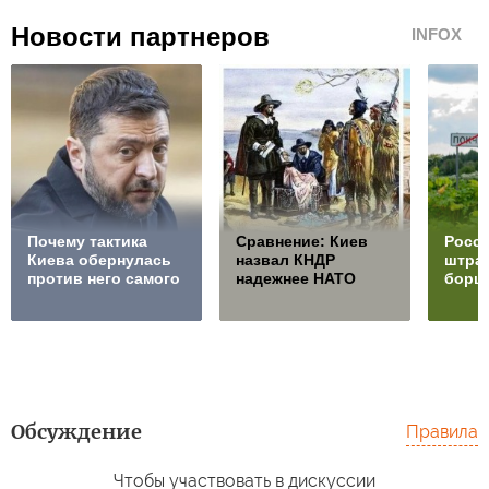
Новости партнеров
INFOX
Почему тактика
Сравнение: Киев
Росси
Киева обернулась
назвал КНДР
штра
против него самого
надежнее НАТО
борщ
Обсуждение
Правила
Чтобы участвовать в дискуссии