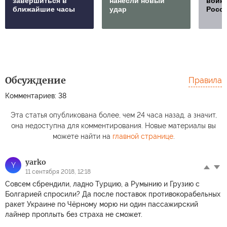
завершиться в
нанесли новый
войну
ближайшие часы
удар
Росс
Обсуждение
Правила
Комментариев: 38
Эта статья опубликована более, чем 24 часа назад, а значит,
она недоступна для комментирования. Новые материалы вы
можете найти на
главной странице
.
yarko
Y
11 сентября 2018, 12:18
Совсем сбрендили, ладно Турцию, а Румынию и Грузию с
Болгарией спросили? Да после поставок противокорабельных
ракет Украине по Чёрному морю ни один пассажирский
лайнер проплыть без страха не сможет.