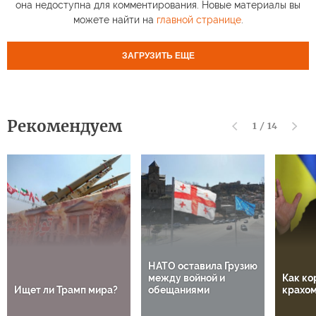
она недоступна для комментирования. Новые материалы вы
можете найти на
главной странице
.
ЗАГРУЗИТЬ ЕЩЕ
Рекомендуем
1
/
14
НАТО оставила Грузию
между войной и
Как ко
Ищет ли Трамп мира?
обещаниями
крахом