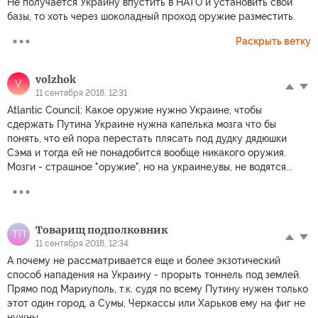
Не получается Украину впустить в НАТО и установить свои
базы, то хоть через шоколадный проход оружие разместить.
Раскрыть ветку
volzhok
V
11 сентября 2018, 12:31
Atlantic Council: Какое оружие нужно Украине, чтобы
сдержать Путина Украине нужна капелька мозга что бы
понять, что ей пора перестать плясать под дудку дядюшки
Сэма и тогда ей не понадобится вообще никакого оружия.
Мозги - страшное "оружие", но на украине,увы, не водятся...
Товарищ подполковник
ТП
11 сентября 2018, 12:34
А почему не рассматривается еще и более экзотический
способ нападения на Украину - прорыть тоннель под землей.
Прямо под Мариуполь, т.к. судя по всему Путину нужен только
этот один город, а Сумы, Черкассы или Харьков ему на фиг не
нужны.