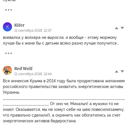
Kifer
K
11 сентября 2018, 12:37
воевалка у волкера не выросла. и вообще - этому мормону
лучше бы к жене бы с детьми всяко разно лучше получится...
Red Wolf
11 сентября 2018, 12:44
Вся аннексия Крыма в 2014 году была продиктована желанием
российского правительства захватить энергетические активы
Украины.
_____________________________________________________________
_______________________ От оно че, Михалыч! а мужики то не
знают. Оказывается, мы не хомут себе на шею повесили(замечу,
что правильно сделали!), а охренеть как обогатились за счет
энергетических активов бедеростана.