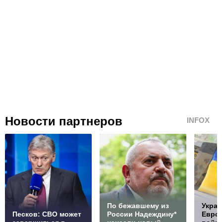
Новости партнеров
INFOX
По бежавшему из
Украи
Песков: СВО может
России Надеждину*
Европ