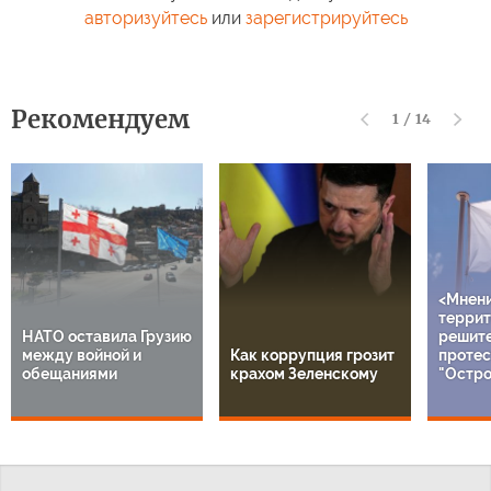
авторизуйтесь
или
зарегистрируйтесь
Рекомендуем
1
/
14
<Мнен
террит
НАТО оставила Грузию
решит
между войной и
Как коррупция грозит
протес
обещаниями
крахом Зеленскому
"Остро