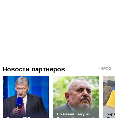
Новости партнеров
INFOX
По бежавшему из
Украи