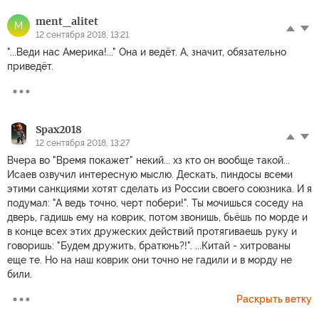
ment_alitet
M
12 сентября 2018, 13:21
"...Веди нас Америка!..." Она и ведёт. А, значит, обязательно
приведёт.
Spax2018
12 сентября 2018, 13:27
Вчера во "Время покажет" некий... хз кто он вообще такой...
Исаев озвучил интересную мыслю. Дескать, пиндосы всеми
этими санкциями хотят сделать из России своего союзника. И я
подумал: "А ведь точно, черт побери!". Ты мочишься соседу на
дверь, гадишь ему на коврик, потом звонишь, бьёшь по морде и
в конце всех этих дружеских действий протягиваешь руку и
говоришь: "Будем дружить, братюнь?!". ...Китай - хитрованы
еще те. Но на наш коврик они точно не гадили и в морду не
били.
Раскрыть ветку