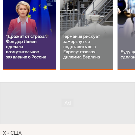
"Дрожит от страха".
Германия рискует
Фон дер Ляйен
замерзнуть и
сделала
подставить всю
возмутительное
Европу: газовая
Будуще
заявление о России
дилемма Берлина
сделан
X
США