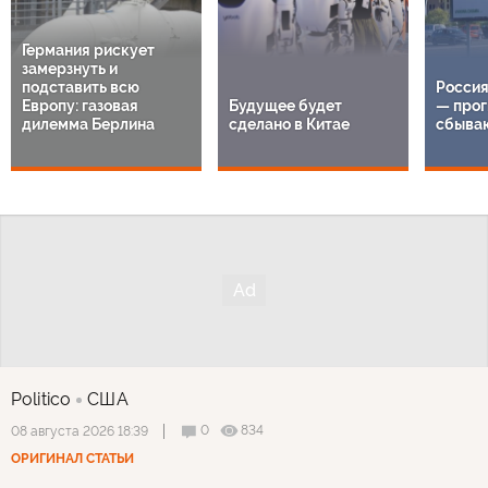
Германия рискует
замерзнуть и
подставить всю
Россия
Европу: газовая
Будущее будет
— прог
дилемма Берлина
сделано в Китае
сбыва
Politico
США
0
834
08 августа 2026 18:39
ОРИГИНАЛ СТАТЬИ