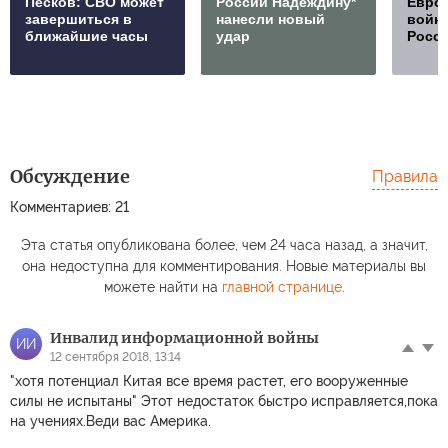
Песков: СВО может
России Надеждину*
Европ
завершиться в
нанесли новый
войну
ближайшие часы
удар
Росс
Обсуждение
Правила
Комментариев: 21
Эта статья опубликована более, чем 24 часа назад, а значит,
она недоступна для комментирования. Новые материалы вы
можете найти на
главной странице
.
Инвалид информационной войны
ИИ
12 сентября 2018, 13:14
"хотя потенциал Китая все время растет, его вооруженные
силы не испытаны" Этот недостаток быстро исправляется,пока
на учениях.Веди вас Америка.