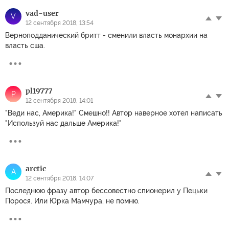
vad-user
V
12 сентября 2018, 13:54
Верноподданический бритт - сменили власть монархии на
власть сша.
pl19777
P
12 сентября 2018, 14:01
"Веди нас, Америка!" Смешно!! Автор наверное хотел написать
"Используй нас дальше Америка!"
arctic
A
12 сентября 2018, 14:07
Последнюю фразу автор бессовестно спионерил у Пецьки
Порося. Или Юрка Мамчура, не помню.