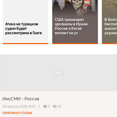
США транжирят
В Болг
Атака на турецкое
арсеналы в Иране.
беспил
судно будет
Россия и Китай
аналог
рассмотрена в Гааге
мотают на ус
украи
ИноСМИ
Россия
0
26
09 августа 2026 18:01
ОРИГИНАЛ СТАТЬИ