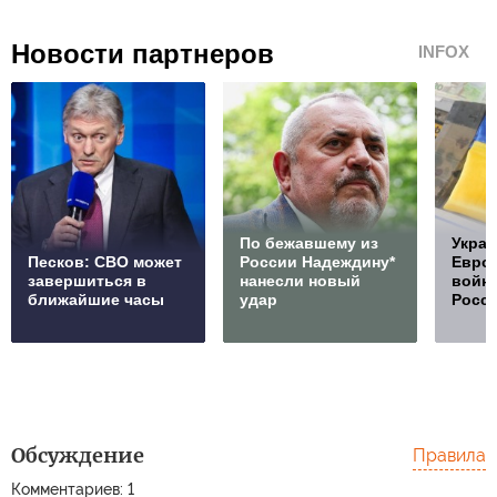
Новости партнеров
INFOX
По бежавшему из
Украи
Песков: СВО может
России Надеждину*
Европ
завершиться в
нанесли новый
войну
ближайшие часы
удар
Росс
Обсуждение
Правила
Комментариев: 1