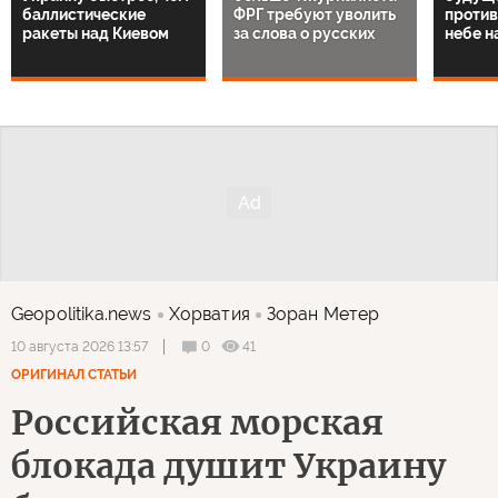
баллистические
ФРГ требуют уволить
против
ракеты над Киевом
за слова о русских
небе н
Geopolitika.news
Хорватия
Зоран Метер
0
41
10 августа 2026 13:57
ОРИГИНАЛ СТАТЬИ
Российская морская
блокада душит Украину