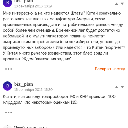
biz_plan
B
18 сентября 2018, 18:19
Мне интересно, а на что надеются Штаты? Китай изначально
разгонялся как внешняя мануфактура Америки, связи
промышленных производств и потребительских рынков между
собой более чем очевидны. Временной лаг будет достаточно
небольшой, и с мультипликатором пошлины прилетят
американским потребителям (они же избиратели, успеют до
промежуточных выборов?). Или надеются, что Китай "моргнет"?
У Китая много рычагов воздействия, этот блеф вряд ли
прокатит. Ждем "включения задних".
Раскрыть ветку
biz_plan
B
18 сентября 2018, 18:20
Кстати, в этом году товарооборот РФ и КНР превысит 100
млрд.долл. (по некоторым оценкам 115).
Чтоб я так жил