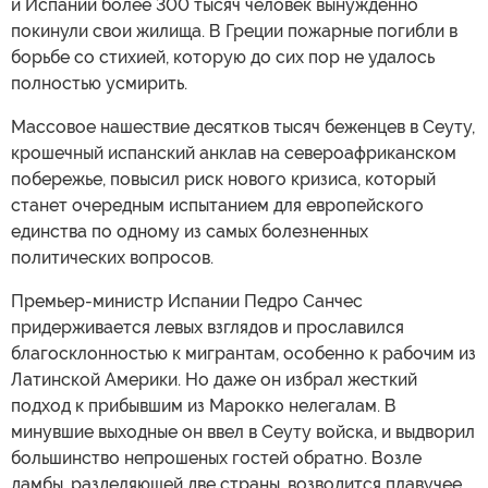
и Испании более 300 тысяч человек вынужденно
покинули свои жилища. В Греции пожарные погибли в
борьбе со стихией, которую до сих пор не удалось
полностью усмирить.
Массовое нашествие десятков тысяч беженцев в Сеуту,
крошечный испанский анклав на североафриканском
побережье, повысил риск нового кризиса, который
станет очередным испытанием для европейского
единства по одному из самых болезненных
политических вопросов.
Премьер-министр Испании Педро Санчес
придерживается левых взглядов и прославился
благосклонностью к мигрантам, особенно к рабочим из
Латинской Америки. Но даже он избрал жесткий
подход к прибывшим из Марокко нелегалам. В
минувшие выходные он ввел в Сеуту войска, и выдворил
большинство непрошеных гостей обратно. Возле
дамбы, разделяющей две страны, возводится плавучее