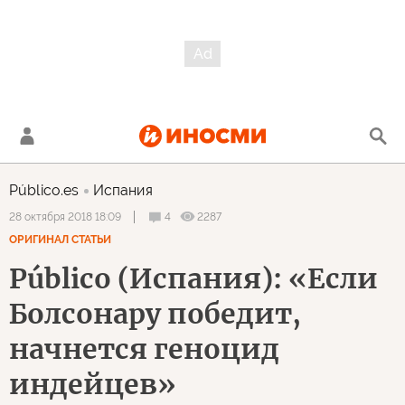
Público.es
Испания
4
2287
28 октября 2018 18:09
ОРИГИНАЛ СТАТЬИ
Público (Испания): «Если
Болсонару победит,
начнется геноцид
индейцев»