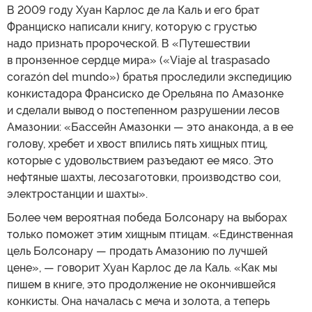
В 2009 году Хуан Карлос де ла Каль и его брат
Франциско написали книгу, которую с грустью
надо признать пророческой. В «Путешествии
в пронзенное сердце мира» («Viaje al traspasado
corazón del mundo») братья проследили экспедицию
конкистадора Франсиско де Орельяна по Амазонке
и сделали вывод о постепенном разрушении лесов
Амазонии: «Бассейн Амазонки — это анаконда, а в ее
голову, хребет и хвост впились пять хищных птиц,
которые с удовольствием разъедают ее мясо. Это
нефтяные шахты, лесозаготовки, производство сои,
электростанции и шахты».
Более чем вероятная победа Болсонару на выборах
только поможет этим хищным птицам. «Единственная
цель Болсонару — продать Амазонию по лучшей
цене», — говорит Хуан Карлос де ла Каль. «Как мы
пишем в книге, это продолжение не окончившейся
конкисты. Она началась с меча и золота, а теперь