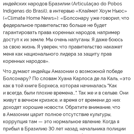
индейских народов Бразилии (Articulaçao do Pobos
Indigenas do Brasil), в интервью «Клаймет Хоум Ньюс»
(«Climate Home News»): «Болсонару уже говорил, что
федеральное правительство больше не будет
гарантировать права коренных народов, например
доступ к их земле. Мы очень напуганы. Я даже боюсь
за свою жизнь. Я уверен, что правительство накажет
меня как национального лидера за защиту прав
коренных народов».
Что думают индейцы Амазонии о возможной победе
Болсонару? По словам Хуана Карлоса де ла Каль, «это
как в той книге Борхеса, которая начиналась "Как
и всегда, были плохие времена…". Так же и в сельве. Они
живут в вечном кризисе, и время от времени до них
доходят хорошие новости. Обратите внимание, что
в Амазонии царит полное отсутствие культуры,
коррупция там — это нормальное явление. Когда я
прибыл в Бразилию 30 лет назад, начальника полиции