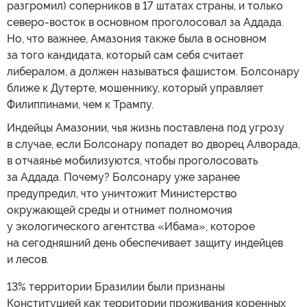
разгромил) соперников в 17 штатах страны, и только
северо-восток в основном проголосовал за Аддада.
Но, что важнее, Амазония также была в основном
за того кандидата, который сам себя считает
либералом, а должен называться фашистом. Болсонару
ближе к Дутерте, мошеннику, который управляет
Филиппинами, чем к Трампу.
Индейцы Амазонии, чья жизнь поставлена под угрозу
в случае, если Болсонару попадет во дворец Алворада,
в отчаянье мобилизуются, чтобы проголосовать
за Аддада. Почему? Болсонару уже заранее
предупредил, что уничтожит Министерство
окружающей среды и отнимет полномочия
у экологического агентства «Ибама», которое
на сегодняшний день обеспечивает защиту индейцев
и лесов.
13% территории Бразилии были признаны
Конституцией как территории проживания коренных