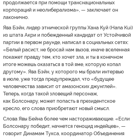
продолжается при помощи транснациональных
корпораций и неолиберализма», — заключает он
лаконично.
Ява Бэйн, лидер этнической группы Хана Куй (Hana Kui)
из штата Акри и побежденный кандидат от Устойчивой
партии в первом раунде, написал в социальных сетях:
«Белый расист, не бросай нам вызов, иначе вселенная
покажет правду тем, кто хочет зла, и ты в конечном
итоге можешь оказаться в той яме, которую копал
другому». Ява Бэйн, у которого мы брали интервью
в июле, уже тогда предупреждал, что «будущее
человечества зависит от амазонских джунглей».
Теперь, когда такой зловещий персонаж,
как Болсонару, может попасть в президентское
кресло, его слова приобретают новый смысл.
Слова Явы Бейна более чем настораживающие. «Если
Болсонару победит, начнется геноцид индейцев», —
говорит Динамам Тукса, координатор Объединения