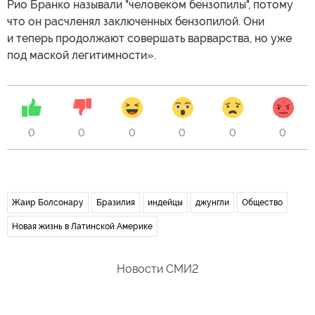
Рио Бранко называли "человеком бензопилы", потому
что он расчленял заключенных бензопилой. Они
и теперь продолжают совершать варварства, но уже
под маской легитимности».
0
0
0
0
0
0
Жаир Болсонару
Бразилия
индейцы
джунгли
Общество
Новая жизнь в Латинской Америке
Новости СМИ2