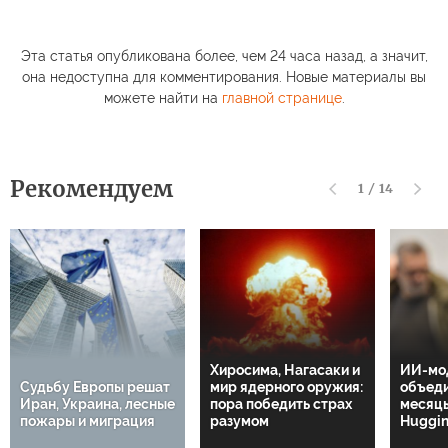
Эта статья опубликована более, чем 24 часа назад, а значит,
она недоступна для комментирования. Новые материалы вы
можете найти на
главной странице
.
Рекомендуем
1
/
14
Хиросима, Нагасаки и
ИИ-мо
Судьбу Европы решат
мир ядерного оружия:
объеди
Иран, Украина, лесные
пора победить страх
месяцы
пожары и миграция
разумом
Huggin