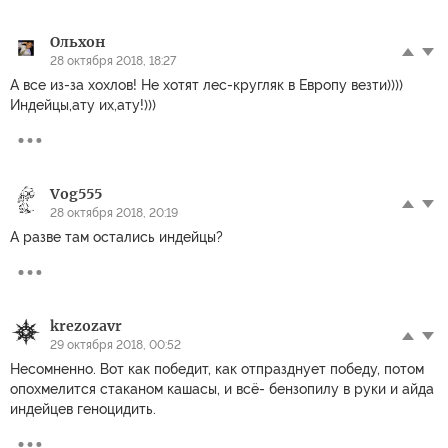
Ольхон
28 октября 2018, 18:27
А все из-за хохлов! Не хотят лес-кругляк в Европу везти))))
Индейцы,ату их,ату!)))
Vog555
28 октября 2018, 20:19
А разве там остались индейцы?
krezozavr
29 октября 2018, 00:52
Несомненно. Вот как победит, как отпразднует победу, потом
опохмелится стаканом кашасы, и всё- бензопилу в руки и айда
индейцев геноцидить.