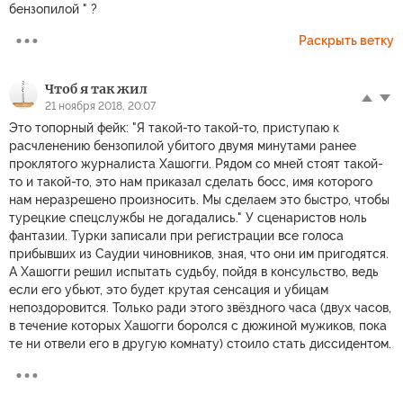
бензопилой " ?
Раскрыть ветку
Чтоб я так жил
21 ноября 2018, 20:07
Это топорный фейк: "Я такой-то такой-то, приступаю к
расчленению бензопилой убитого двумя минутами ранее
проклятого журналиста Хашогги. Рядом со мней стоят такой-
то и такой-то, это нам приказал сделать босс, имя которого
нам неразрешено произносить. Мы сделаем это быстро, чтобы
турецкие спецслужбы не догадались." У сценаристов ноль
фантазии. Турки записали при регистрации все голоса
прибывших из Саудии чиновников, зная, что они им пригодятся.
А Хашогги решил испытать судьбу, пойдя в консульство, ведь
если его убьют, это будет крутая сенсация и убицам
непоздоровится. Только ради этого звёздного часа (двух часов,
в течение которых Хашогги боролся с дюжиной мужиков, пока
те ни отвели его в другую комнату) стоило стать диссидентом.