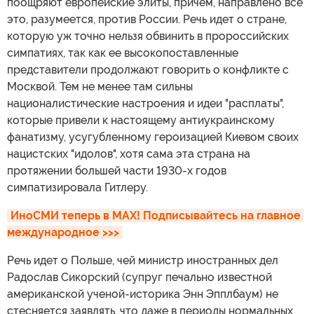
поощряют европейские элиты, причем, направлено все
это, разумеется, против России. Речь идет о стране,
которую уж точно нельзя обвинить в пророссийских
симпатиях, так как ее высокопоставленные
представители продолжают говорить о конфликте с
Москвой. Тем не менее там сильны
националистические настроения и идеи "расплаты",
которые привели к настоящему антиукраинскому
фанатизму, усугубленному героизацией Киевом своих
нацистских "идолов", хотя сама эта страна на
протяжении большей части 1930-х годов
симпатизировала Гитлеру.
ИноСМИ теперь в MAX! Подписывайтесь на главное 
международное >>>
Речь идет о Польше, чей министр иностранных дел
Радослав Сикорский (супруг печально известной
американской ученой-историка Энн Эпплбаум) не
стесняется заявлять, что даже в периоды нормальных