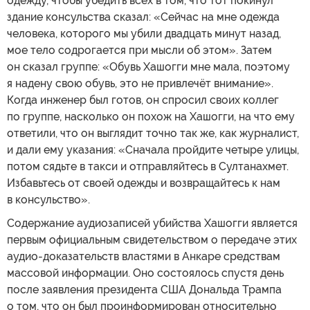
одежду, чтобы убедить всех в том, что тот покинул
здание консульства сказал: «Сейчас на мне одежда
человека, которого мы убили двадцать минут назад,
мое тело содрогается при мысли об этом». Затем
он сказал группе: «Обувь Хашогги мне мала, поэтому
я надену свою обувь, это не привлечёт внимание».
Когда инженер был готов, он спросил своих коллег
по группе, насколько он похож на Хашогги, на что ему
ответили, что он выглядит точно так же, как журналист,
и дали ему указания: «Сначала пройдите четыре улицы,
потом сядьте в такси и отправляйтесь в Султанахмет.
Избавьтесь от своей одежды и возвращайтесь к нам
в консульство».
Содержание аудиозаписей убийства Хашогги является
первым официальным свидетельством о передаче этих
аудио-доказательств властями в Анкаре средствам
массовой информации. Оно состоялось спустя день
после заявления президента США Дональда Трампа
о том, что он был проинформирован относительно