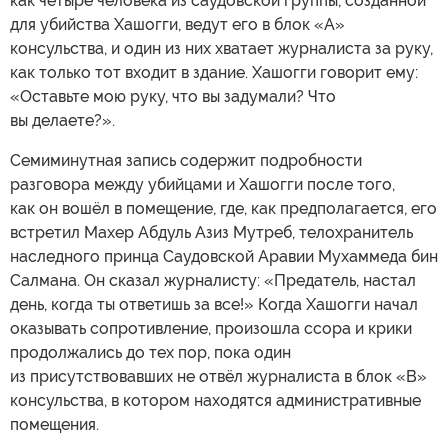
как четыре человека из саудовской группы, созданной
для убийства Хашогги, ведут его в блок «А»
консульства, и один из них хватает журналиста за руку,
как только тот входит в здание. Хашогги говорит ему:
«Оставьте мою руку, что вы задумали? Что
вы делаете?».
Семиминутная запись содержит подробности
разговора между убийцами и Хашогги после того,
как он вошёл в помещение, где, как предполагается, его
встретил Махер Абдуль Азиз Мутреб, телохранитель
наследного принца Саудовской Аравии Мухаммеда бин
Салмана. Он сказал журналисту: «Предатель, настал
день, когда ты ответишь за все!» Когда Хашогги начал
оказывать сопротивление, произошла ссора и крики
продолжались до тех пор, пока один
из присутствовавших не отвёл журналиста в блок «B»
консульства, в котором находятся административные
помещения.