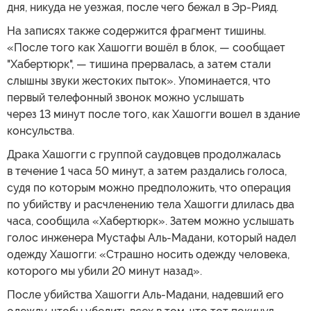
дня, никуда не уезжая, после чего бежал в Эр-Рияд.
На записях также содержится фрагмент тишины.
«После того как Хашогги вошёл в блок, — сообщает
"Хабертюрк", — тишина прервалась, а затем стали
слышны звуки жестоких пыток». Упоминается, что
первый телефонный звонок можно услышать
через 13 минут после того, как Хашогги вошел в здание
консульства.
Драка Хашогги с группой саудовцев продолжалась
в течение 1 часа 50 минут, а затем раздались голоса,
судя по которым можно предположить, что операция
по убийству и расчленению тела Хашогги длилась два
часа, сообщила «Хабертюрк». Затем можно услышать
голос инженера Мустафы Аль-Мадани, который надел
одежду Хашогги: «Страшно носить одежду человека,
которого мы убили 20 минут назад».
После убийства Хашогги Аль-Мадани, надевший его