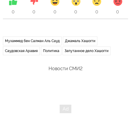
0
0
0
0
0
0
Мухаммед бен Салман Аль Сауд
Джамаль Хашогги
Саудовская Аравия
Политика
Запутанное дело Хашогги
Новости СМИ2