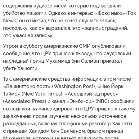
содержания аудиозаписей, которые подтвердили
убийство Хашогги. Однако в интервью «Фокс ньюз» (Fox
News) он отметил, что не хочет слушать запись,
поскольку, как он выразился, это «запись страданий,
это ужасная запись».
Утром в субботу американские СМИ опубликовали
сообщение, что ЦРУ пришло к выводу, что саудовский
наследный принц Мухаммед бин Салман приказал
убить Хашогги.
Так, американские средства информации, в том числе
«Вашингтоно пост» (Washington Post), «Нью Йорк
Таймс» (New York Times), «Ассошиэйтед пресс»
(Associated Press) и канал «Эн-би-си» (NBC) сообщили
со ссылкой на «инсайдеров», что ЦРУ пришло к такому
заключению после изучения нескольких источников
разведданных, включая телефонный разговор Хашогги
с принцем Халидом бин Салманом, братом принца
Мухаммеда, который занимает должность посла