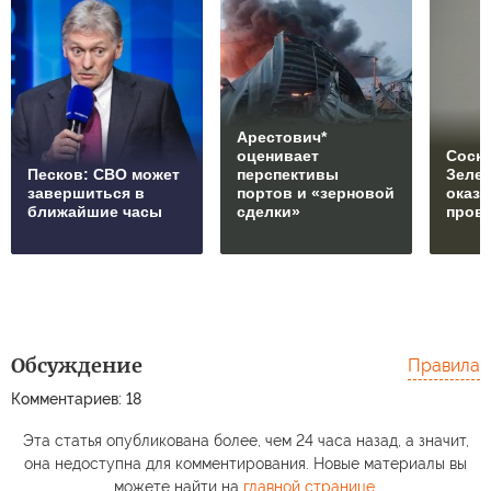
Арестович*
оценивает
Соски
Песков: СВО может
перспективы
Зеле
завершиться в
портов и «зерновой
оказ
ближайшие часы
сделки»
пров
Обсуждение
Правила
Комментариев: 18
Эта статья опубликована более, чем 24 часа назад, а значит,
она недоступна для комментирования. Новые материалы вы
можете найти на
главной странице
.