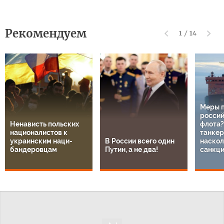
Рекомендуем
1
/
14
Меры 
россий
Ненависть польских
флота?
националистов к
танкер
украинским наци-
В России всего один
наскол
бандеровцам
Путин, а не два!
санкц