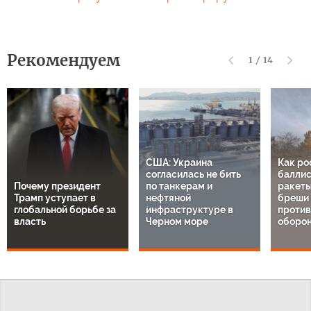
Рекомендуем
1
/
14
США: Украина
Как ро
согласилась не бить
баллис
Почему президент
по танкерам и
ракеты
Трамп уступает в
нефтяной
бреши 
глобальной борьбе за
инфраструктуре в
проти
власть
Черном море
оборон