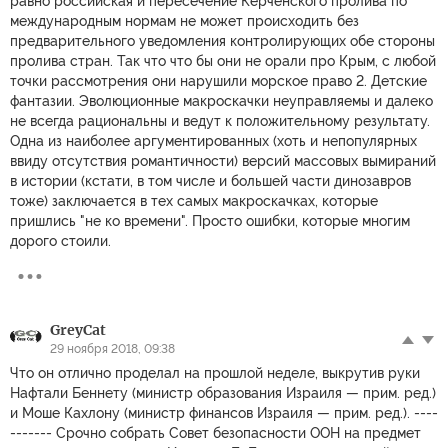
равно российская и пересечение Керченского пролива по
международным нормам не может происходить без
предварительного уведомления контролирующих обе стороны
пролива стран. Так что что бы они не орали про Крым, с любой
точки рассмотрения они нарушили морское право 2. Детские
фантазии. Эволюционные макроскачки неуправляемы и далеко
не всегда рациональны и ведут к положительному результату.
Одна из наиболее аргументированных (хоть и непопулярных
ввиду отсутствия романтичности) версий массовых вымираний
в истории (кстати, в том числе и большей части динозавров
тоже) заключается в тех самых макроскачках, которые
пришлись "не ко времени". Просто ошибки, которые многим
дорого стоили.
GreyCat
29 ноября 2018, 09:38
Что он отлично проделал на прошлой неделе, выкрутив руки
Нафтали Беннету (министр образования Израиля — прим. ред.)
и Моше Кахлону (министр финансов Израиля — прим. ред.). ----
------- Срочно собрать Совет безопасности ООН на предмет