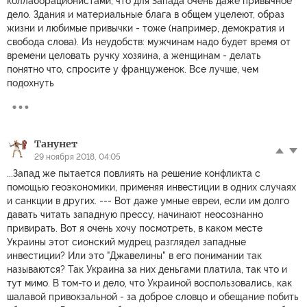
коллаборационистами, что для Запада очень даже привычное
дело. Здания и материальные блага в общем уцелеют, образ
жизни и любимые привычки - тоже (например, демократия и
свобода слова). Из неудобств: мужчинам надо будет время от
времени целовать ручку хозяина, а женщинам - делать
понятно что, спросите у француженок. Все лучше, чем
подохнуть
Танунет
29 ноября 2018, 04:05
...Запад же пытается повлиять на решение конфликта с
помощью геоэкономики, применяя инвестиции в одних случаях
и санкции в других. --- Вот даже умные евреи, если им долго
давать читать западную прессу, начинают неосознанно
привирать. Вот я очень хочу посмотреть, в каком месте
Украины этот сионский мудрец разглядел западные
инвестиции? Или это "Джавелины" в его понимании так
называются? Так Украина за них деньгами платила, так что и
тут мимо. В том-то и дело, что Украиной воспользовались, как
шалавой привокзальной - за доброе словцо и обещание побить