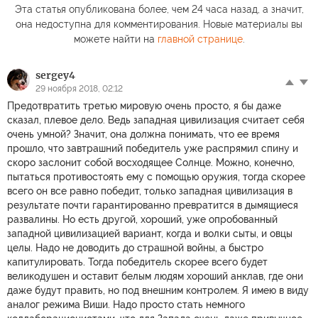
Эта статья опубликована более, чем 24 часа назад, а значит,
она недоступна для комментирования. Новые материалы вы
можете найти на
главной странице
.
sergey4
29 ноября 2018, 02:12
Предотвратить третью мировую очень просто, я бы даже
сказал, плевое дело. Ведь западная цивилизация считает себя
очень умной? Значит, она должна понимать, что ее время
прошло, что завтрашний победитель уже распрямил спину и
скоро заслонит собой восходящее Солнце. Можно, конечно,
пытаться противостоять ему с помощью оружия, тогда скорее
всего он все равно победит, только западная цивилизация в
результате почти гарантированно превратится в дымящиеся
развалины. Но есть другой, хороший, уже опробованный
западной цивилизацией вариант, когда и волки сыты, и овцы
целы. Надо не доводить до страшной войны, а быстро
капитулировать. Тогда победитель скорее всего будет
великодушен и оставит белым людям хороший анклав, где они
даже будут править, но под внешним контролем. Я имею в виду
аналог режима Виши. Надо просто стать немного