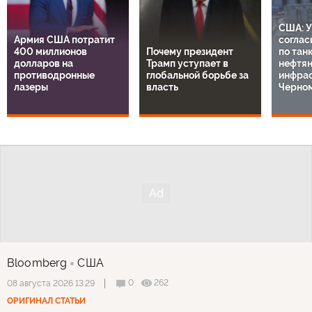
США: У
Армия США потратит
соглас
400 миллионов
Почему президент
по тан
долларов на
Трамп уступает в
нефтя
противодронные
глобальной борьбе за
инфрас
лазеры
власть
Черно
Bloomberg
США
0
262
08 августа 2026 13:29
ОРИГИНАЛ СТАТЬИ