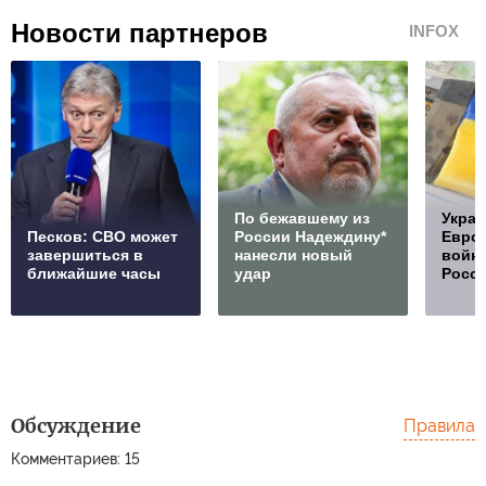
Новости партнеров
INFOX
По бежавшему из
Украи
Песков: СВО может
России Надеждину*
Европ
завершиться в
нанесли новый
войну
ближайшие часы
удар
Росс
Обсуждение
Правила
Комментариев: 15