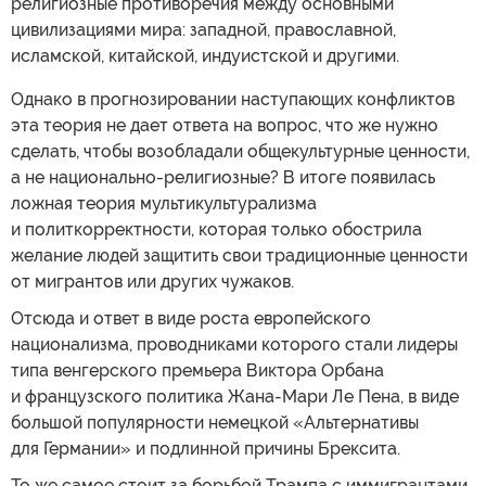
религиозные противоречия между основными
цивилизациями мира: западной, православной,
исламской, китайской, индуистской и другими.
Однако в прогнозировании наступающих конфликтов
эта теория не дает ответа на вопрос, что же нужно
сделать, чтобы возобладали общекультурные ценности,
а не национально-религиозные? В итоге появилась
ложная теория мультикультурализма
и политкорректности, которая только обострила
желание людей защитить свои традиционные ценности
от мигрантов или других чужаков.
Отсюда и ответ в виде роста европейского
национализма, проводниками которого стали лидеры
типа венгерского премьера Виктора Орбана
и французского политика Жана-Мари Ле Пена, в виде
большой популярности немецкой «Альтернативы
для Германии» и подлинной причины Брексита.
То же самое стоит за борьбой Трампа с иммигрантами,