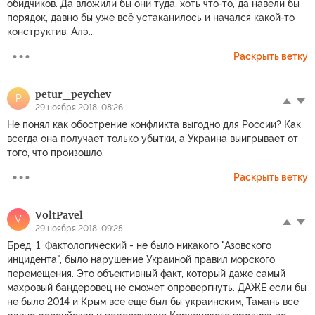
обидчиков. Да вложили бы они туда, хоть что-то, да навели бы
порядок, давно бы уже всё устаканилось и начался какой-то
конструктив. Алэ...
Раскрыть ветку
petur_peychev
P
29 ноября 2018, 08:26
Не понял как обострение конфликта выгодно для России? Как
всегда она получает только убытки, а Украина выигрывает от
того, что произошло.
Раскрыть ветку
VoltPavel
V
29 ноября 2018, 09:25
Бред. 1. Фактологический - не было никакого "Азовского
инцидента", было нарушение Украиной правил морского
перемещения. Это объективный факт, который даже самый
махровый бандеровец не сможет опровергнуть. ДАЖЕ если бы
не было 2014 и Крым все еще был бы украинским, Тамань все