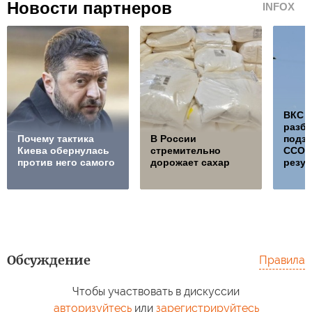
Новости партнеров
INFOX
ВКС 
разб
Почему тактика
В России
подз
Киева обернулась
стремительно
ССО, 
против него самого
дорожает сахар
резул
Обсуждение
Правила
Чтобы участвовать в дискуссии
авторизуйтесь
или
зарегистрируйтесь