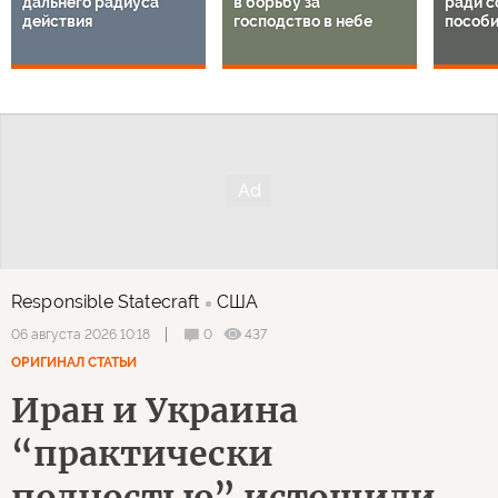
дальнего радиуса
в борьбу за
ради с
действия
господство в небе
пособи
Responsible Statecraft
США
0
437
06 августа 2026 10:18
ОРИГИНАЛ СТАТЬИ
Иран и Украина
“практически
полностью” истощили