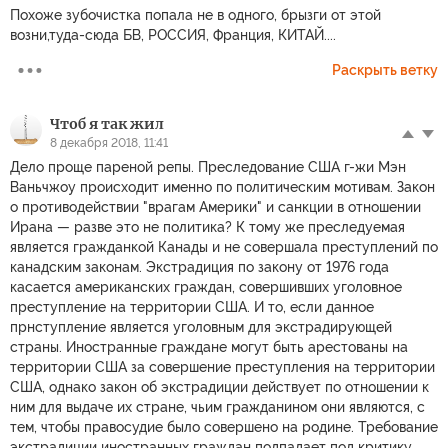
Похоже зубочистка попала не в одного, брызги от этой
возни,туда-сюда БВ, РОССИЯ, Франция, КИТАЙ....
Раскрыть ветку
Чтоб я так жил
8 декабря 2018, 11:41
Дело проще пареной репы. Преследование США г-жи Мэн
Ваньчжоу происходит именно по политическим мотивам. Закон
о противодействии "врагам Америки" и санкции в отношении
Ирана — разве это не политика? К тому же преследуемая
является гражданкой Канады и не совершала преступлений по
канадским законам. Экстрадиция по закону от 1976 года
касается американских граждан, совершивших уголовное
преступление на территории США. И то, если данное
прнступление является уголовным для экстрадирующей
страны. Иностранные граждане могут быть арестованы на
территории США за совершение преступления на территории
США, однако закон об экстрадиции действует по отношении к
ним для выдаче их стране, чьим гражданином они являются, с
тем, чтобы правосудие было совершено на родине. Требование
экстрадиции иностранных граждан подпадает под критику,