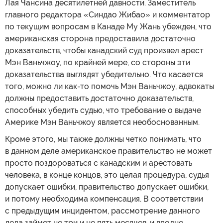
Лая Чансина десятилетней давности. Заместитель
главного редактора «Синдао Жибао» и комментатор
по текущим вопросам в Канаде Му Жань убежден, что
американская сторона предоставила достаточно
доказательств, чтобы канадский суд произвел арест
Мэн Ваньчжоу, по крайней мере, со стороны эти
доказательства выглядят убедительно. Что касается
того, можно ли как-то помочь Мэн Ваньчжоу, адвокаты
должны предоставить достаточно доказательств,
способных убедить судью, что требование о выдаче
Америке Мэн Ваньчжоу является необоснованным.
Кроме этого, мы также должны четко понимать, что
в данном деле американское правительство не может
просто поздороваться с канадским и арестовать
человека, в конце концов, это целая процедура, судья
допускает ошибки, правительство допускает ошибки,
и потому необходима компенсация. В соответствии
с предыдущим инцидентом, рассмотрение данного
дела займет не три и не пять месяцев, и вполне