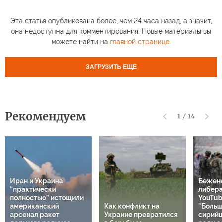
Эта статья опубликована более, чем 24 часа назад, а значит,
она недоступна для комментирования. Новые материалы вы
можете найти на
главной странице
.
ЗАГРУЗИТЬ ЕЩЕ
Рекомендуем
1
/
14
Иран и Украина
Бежен
“практически
либер
полностью” истощили
YouTub
американский
Как конфликт на
"Больш
арсенал ракет
Украине превратился
сирий