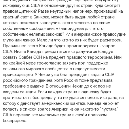
исходящую из США в отношении других стран. Куда смотрят
правозащитники? Разве неугодный, например, проехавший на
красный свет в Банкоке, может быть выдан любой стране,
которая пожелает заполучить этого человека по своим
собственным соображениям (напридумав для этого
собственных нелепых законов)? Или американское правосудие
глупо или лживо. Мало ли что кто-то из них будет расмтроен.
Правильнее всего Канаде будет проигнорировать запрос
США. Иначе Канада превратится в страну-изгоя (следует
созвать Совбез ООН на предмет правового терроризма). Или
по крайней мере громогласно заявить при поддержке
осьального мирового сообщества о недопустимости
происходящего. У Чехии уже был прецедент выдачи США
российского гражданина, хотя Россия тоже предъявила
требование о выдаче. В отношении Чехии до сих пор не
введены санкции. Если каждая страна в одиночку будет
противостоять беспределу, то не удастся помочь и стране, на
которую действует американский шантаж. Канада не хочет
попасть в список врагов Америки из-за какого-то "пустяка".
США перешли все мыслимые грани в своём правовом
беспределе.