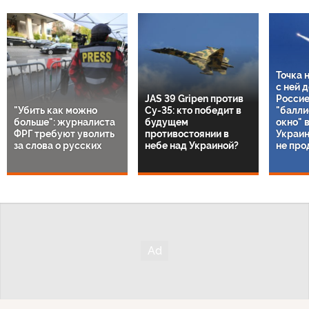
Точка 
с ней 
JAS 39 Gripen против
Россие
"Убить как можно
Су-35: кто победит в
"балли
больше": журналиста
будущем
окно" 
ФРГ требуют уволить
противостоянии в
Украин
за слова о русских
небе над Украиной?
не про