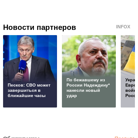
Новости партнеров
INFOX
По бежавшему из
Украи
Песков: СВО может
России Надеждину*
Европ
завершиться в
нанесли новый
войну
ближайшие часы
удар
Росс