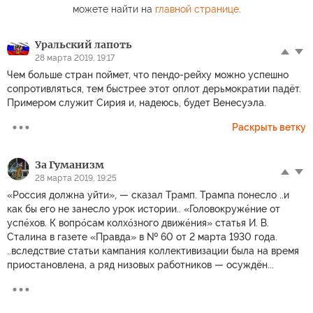
можете найти на
главной странице
.
Уральский лапоть
28 марта 2019, 19:17
Чем больше стран поймет, что пендо-рейху можно успешно
сопротивляться, тем быстрее этот оплот дерьмократии падёт.
Примером служит Сирия и, надеюсь, будет Венесуэла.
Раскрыть ветку
За Гуманизм
28 марта 2019, 19:25
«Россия должна уйти», — сказал Трамп. Трампа понесло ..и
как бы его не занесло урок истории.. «Головокруже́ние от
успе́хов. К вопро́сам колхо́зного движе́ния» статья И. В.
Сталина в газете «Правда» в № 60 от 2 марта 1930 года.
..вследствие статьи кампания коллективизации была на время
приостановлена, а ряд низовых работников — осуждён...