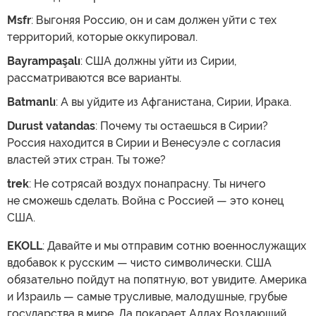
Msfr
: Выгоняя Россию, он и сам должен уйти с тех
территорий, которые оккупировал.
Bayrampaşalı
: США должны уйти из Сирии,
рассматриваются все варианты.
Batmanlı
: А вы уйдите из Афганистана, Сирии, Ирака.
Durust vatandas
: Почему ты остаешься в Сирии?
Россия находится в Сирии и Венесуэле с согласия
властей этих стран. Ты тоже?
trek
: Не сотрясай воздух понапрасну. Ты ничего
не сможешь сделать. Война с Россией — это конец
США.
EKOLL
: Давайте и мы отправим сотню военнослужащих
вдобавок к русским — чисто символически. США
обязательно пойдут на попятную, вот увидите. Америка
и Израиль — самые трусливые, малодушные, грубые
государства в мире. Да покарает Аллах Воздающий