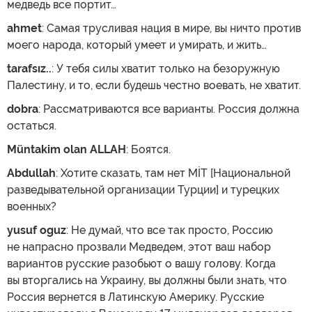
медведь все портит…
ahmet
: Самая трусливая нация в мире, вы ничто против
моего народа, который умеет и умирать, и жить…
tarafsız..
: У тебя силы хватит только на безоружную
Палестину, и то, если будешь честно воевать, не хватит.
dobra
: Рассматриваются все варианты. Россия должна
остаться.
Müntakim olan ALLAH
: Боятся.
Abdullah
: Хотите сказать, там нет MİT [Национальной
разведывательной организации Турции] и турецких
военных?
yusuf oguz
: Не думай, что все так просто, Россию
не напрасно прозвали Медведем, этот ваш набор
вариантов русские разобьют о вашу голову. Когда
вы вторгались на Украину, вы должны были знать, что
Россия вернется в Латинскую Америку. Русские