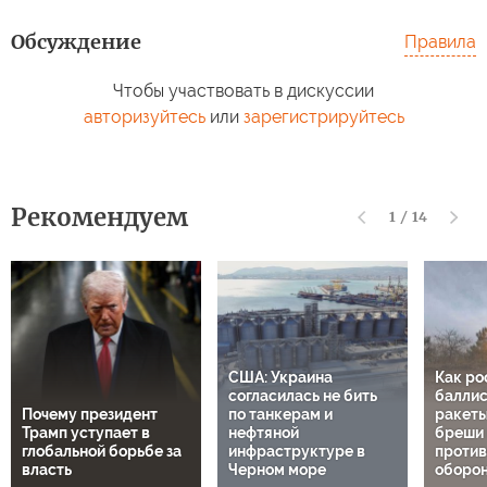
Обсуждение
Правила
Чтобы участвовать в дискуссии
авторизуйтесь
или
зарегистрируйтесь
Рекомендуем
1
/
14
США: Украина
Как ро
согласилась не бить
баллис
Почему президент
по танкерам и
ракеты
Трамп уступает в
нефтяной
бреши 
глобальной борьбе за
инфраструктуре в
проти
власть
Черном море
оборон