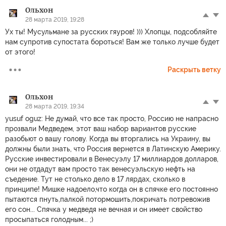
Ольхон
28 марта 2019, 19:28
Ух ты! Мусульмане за русских гяуров! ))) Хлопцы, подсобляйте
нам супротив супостата бороться! Вам же только лучше будет
от этого!
Раскрыть ветку
Ольхон
28 марта 2019, 19:34
yusuf oguz: Не думай, что все так просто, Россию не напрасно
прозвали Медведем, этот ваш набор вариантов русские
разобьют о вашу голову. Когда вы вторгались на Украину, вы
должны были знать, что Россия вернется в Латинскую Америку.
Русские инвестировали в Венесуэлу 17 миллиардов долларов,
они не отдадут вам просто так венесуэльскую нефть на
съедение. Тут не столько дело в 17 лярдах, сколько в
принципе! Мишке надоело,что когда он в спячке его постоянно
пытаются пнуть,палкой потормошить,покричать потревожив
его сон... Спячка у медведя не вечная и он имеет свойство
просыпаться голодным... ;)