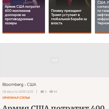
США: У
Армия США потратит
соглас
400 миллионов
Почему президент
по тан
долларов на
Трамп уступает в
нефтя
противодронные
глобальной борьбе за
инфрас
лазеры
власть
Черно
Bloomberg
США
0
64
08 августа 2026 13:29
ОРИГИНАЛ СТАТЬИ
Армия США потратит 400