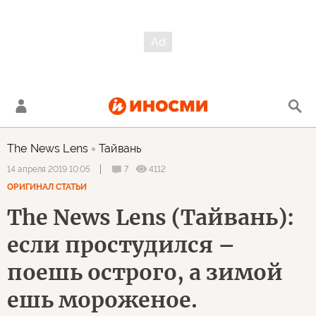
The News Lens
Тайвань
7
4112
14 апреля 2019 10:05
ОРИГИНАЛ СТАТЬИ
The News Lens (Тайвань):
если простудился –
поешь острого, а зимой
ешь мороженое.