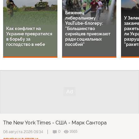
Беженец
либеральному
У Зеле
YouTube-блогеру:
заканч
Как конфликт на
"Большинство
ракеты 
Украине превратился
сирийцев приезжают
ли Укр
в борьбу за
ради социальных
разру
господство в небе
пособий"
"ракет
The New York Times
США
Марк Сантора
0
1665
06 августа 2026 09:34