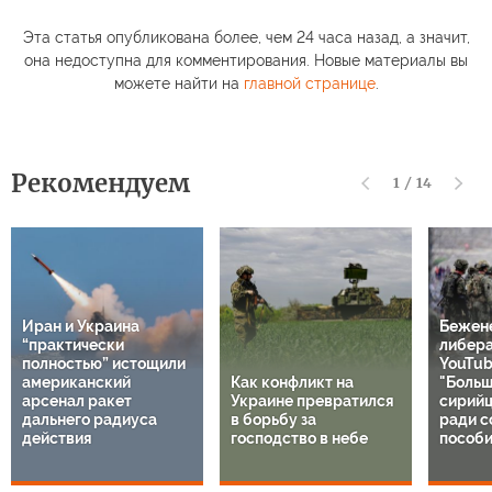
Эта статья опубликована более, чем 24 часа назад, а значит,
она недоступна для комментирования. Новые материалы вы
можете найти на
главной странице
.
Рекомендуем
1
/
14
Иран и Украина
Бежен
“практически
либер
полностью” истощили
YouTub
американский
Как конфликт на
"Больш
арсенал ракет
Украине превратился
сирий
дальнего радиуса
в борьбу за
ради с
действия
господство в небе
пособи