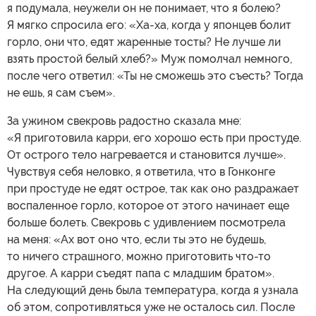
я подумала, неужели он не понимает, что я болею?
Я мягко спросила его: «Ха-ха, когда у японцев болит
горло, они что, едят жаренные тосты? Не лучше ли
взять простой белый хлеб?» Муж помолчал немного,
после чего ответил: «Ты не сможешь это съесть? Тогда
не ешь, я сам съем».
За ужином свекровь радостно сказала мне:
«Я приготовила карри, его хорошо есть при простуде.
От острого тело нагревается и становится лучше».
Чувствуя себя неловко, я ответила, что в Гонконге
при простуде не едят острое, так как оно раздражает
воспаленное горло, которое от этого начинает еще
больше болеть. Свекровь с удивлением посмотрела
на меня: «Ах вот оно что, если ты это не будешь,
то ничего страшного, можно приготовить что-то
другое. А карри съедят папа с младшим братом».
На следующий день была температура, когда я узнала
об этом, сопротивляться уже не осталось сил. После