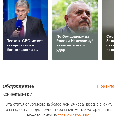
По бежавшему из
Соски
Песков: СВО может
России Надеждину*
Зеле
завершиться в
нанесли новый
оказ
ближайшие часы
удар
пров
Обсуждение
Правила
Комментариев: 7
Эта статья опубликована более, чем 24 часа назад, а значит,
она недоступна для комментирования. Новые материалы вы
можете найти на
главной странице
.