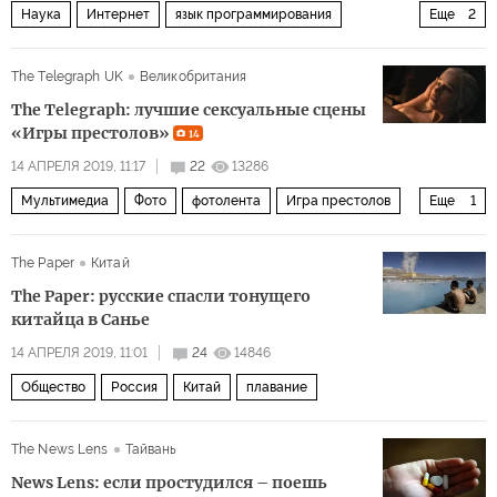
Наука
Интернет
язык программирования
Еще
2
английский язык
латынь
The Telegraph UK
Великобритания
The Telegraph: лучшие сексуальные сцены
«Игры престолов»
14
14 АПРЕЛЯ 2019, 11:17
22
13286
Мультимедиа
Фото
фотолента
Игра престолов
Еще
1
24 кадра в секунду
The Paper
Китай
The Paper: русские спасли тонущего
китайца в Санье
14 АПРЕЛЯ 2019, 11:01
24
14846
Общество
Россия
Китай
плавание
The News Lens
Тайвань
News Lens: если простудился – поешь