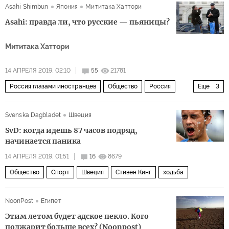
Asahi Shimbun
Япония
Мититака Хаттори
Asahi: правда ли, что русские — пьяницы?
Мититака Хаттори
14 АПРЕЛЯ 2019, 02:10
55
21781
Россия глазами иностранцев
Общество
Россия
Еще
3
алкоголизм
водка
потребление алкоголя в России
Svenska Dagbladet
Швеция
SvD: когда идешь 87 часов подряд,
начинается паника
14 АПРЕЛЯ 2019, 01:51
16
8679
Общество
Спорт
Швеция
Стивен Кинг
ходьба
NoonPost
Египет
Этим летом будет адское пекло. Кого
поджарит больше всех? (Noonpost)