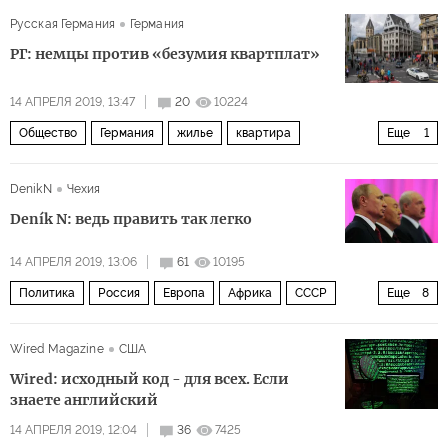
отказ от доллара
Русская Германия
Германия
РГ: немцы против «безумия квартплат»
14 АПРЕЛЯ 2019, 13:47
20
10224
Общество
Германия
жилье
квартира
Еще
1
повышение цен
DenikN
Чехия
Deník N: ведь править так легко
14 АПРЕЛЯ 2019, 13:06
61
10195
Политика
Россия
Европа
Африка
СССР
Еще
8
Казахстан
Владимир Путин
Александр Лукашенко
Wired Magazine
США
Нурсултан Назарбаев
лидер
социализм
Wired: исходный код - для всех. Если
номенклатура
правление
знаете английский
14 АПРЕЛЯ 2019, 12:04
36
7425