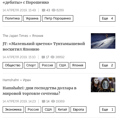
«дебаты» с Порошенко
14 АПРЕЛЯ 2019, 15:49
43
8289
Политика
Украина
Петр Порошенко
Еще
4
Владимир Зеленский
дебаты
The Japan Times
Япония
Президентские выборы
Выборы на Украине — 2019
JT: «Маленький цветок» Туктамышевой
восхитил Японию
14 АПРЕЛЯ 2019, 15:10
17
38892
Общество
Спорт
Россия
США
Япония
Еще
2
Елизавета Туктамышева
фигурное катание
Hamshahri
Иран
Hamshahri: дни господства доллара в
мировой торговле сочтены?
14 АПРЕЛЯ 2019, 14:23
14
19369
Экономика
Россия
США
Китай
Европа
Еще
1