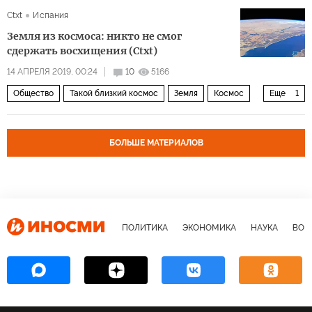
Сергей Шойгу
Юнармия
дети
Сtxt
Испания
Нужно ли делать из России потенциального врага?
Земля из космоса: никто не смог
сдержать восхищения (Сtxt)
14 АПРЕЛЯ 2019, 00:24
10
5166
Общество
Такой близкий космос
Земля
Космос
Еще
1
Международная космическая станция (МКС)
БОЛЬШЕ МАТЕРИАЛОВ
ПОЛИТИКА
ЭКОНОМИКА
НАУКА
ВОЕ