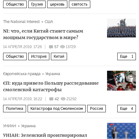
Общество
Грузия
церковь
святость
The National Interest
США
NI: что, если Китай станет самым
мощным государством в мире?
14 АПРЕЛЯ 2019, 17:26
57
13729
Общество
История
Китай
Еще
1
Оценка могущества Китая
Європейська правда
Украина
ЄП: куда привело Польшу расследование
смоленской катастрофы
14 АПРЕЛЯ 2019, 16:22
42
21292
Политика
Катастрофа под Смоленском
Россия
Еще
4
Польша
Ярослав Качиньский
Лех Качиньский
УНИАН
Украина
катастрофа
УНIАН: Зеленский проигнорировал