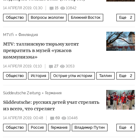
14 АПРЕЛЯ 2019, 01:30
15
10842
Общество
Вопросы экологии
Ближний Восток
Еще
2
Северная Африка
глобальное потепление
MTV.fi
Финляндия
MTV: таллинскую тюрьму хотят
превратить в музей «ужасов
коммунизма»
14 АПРЕЛЯ 2019, 01:10
27
3053
Общество
История
Острые углы истории
Таллин
Еще
2
тюрьма
советский период
Süddeutsche Zeitung
Германия
Süddeutsche: русских детей учат стрелять
из всего, что стреляет
14 АПРЕЛЯ 2019, 00:48
69
10446
Общество
Россия
Германия
Владимир Путин
Еще
4