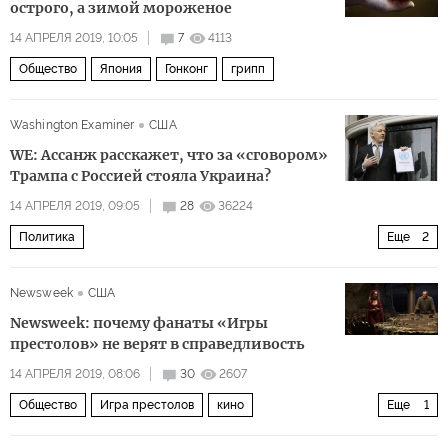
острого, а зимой мороженое
14 АПРЕЛЯ 2019, 10:05
7
4113
Общество
Япония
Гонконг
грипп
Washington Examiner
США
WE: Ассанж расскажет, что за «сговором»
Трампа с Россией стояла Украина?
14 АПРЕЛЯ 2019, 09:05
28
36224
Политика
Еще
2
Рашагейт: расследование связей администрации Трампа и России
Newsweek
США
Джулиан Ассанж
Newsweek: почему фанаты «Игры
престолов» не верят в справедливость
14 АПРЕЛЯ 2019, 08:06
30
2607
Общество
Игра престолов
кино
Еще
1
24 кадра в секунду