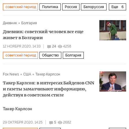
советский период
Политика
Россия
Белоруссия
Еще
6
Евросоюз
Союзное государство
санкции
Дневник
Болгария
давление
диктатор
выбор
Дневник: советский человек все еще
живет в Болгарии
12 НОЯБРЯ 2020, 14:33
24
4258
советский период
Общество
Болгария
Fox News
США
Такер Карлсон
Такер Карлсон: в интересах Байденов CNN
и газеты замалчивают информацию,
действуя в советском стиле
Такер Карлсон
29 ОКТЯБРЯ 2020, 14:25
5
2682