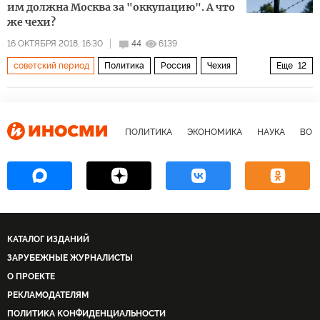
тоталитаризм
им должна Москва за "оккупацию". А что
же чехи?
16 ОКТЯБРЯ 2018, 16:30
44
6139
советский период
Политика
Россия
Чехия
Еще
12
Эстония
Прибалтика
Владимир Путин
Милош Земан
Вацлав Клаус
СССР
КГБ
ПОЛИТИКА
ЭКОНОМИКА
НАУКА
ВОЕ
пропаганда
оккупация
ущерб
российское влияние
выплаты
КАТАЛОГ ИЗДАНИЙ
ЗАРУБЕЖНЫЕ ЖУРНАЛИСТЫ
О ПРОЕКТЕ
РЕКЛАМОДАТЕЛЯМ
ПОЛИТИКА КОНФИДЕНЦИАЛЬНОСТИ