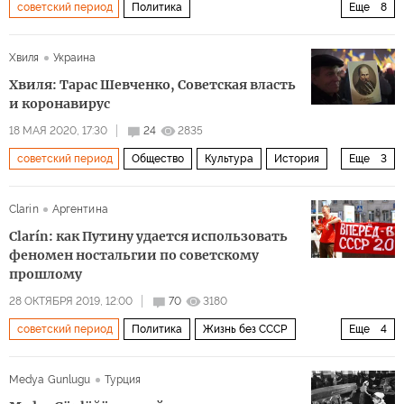
советский период
Политика
Еще
8
Президентская предвыборная гонка 2020 в США
США
Хвиля
Украина
Джо Байден
Хантер Байден
демократия
Хвиля: Тарас Шевченко, Советская власть
информация
либералы
демократы
и коронавирус
18 МАЯ 2020, 17:30
24
2835
советский период
Общество
Культура
История
Еще
3
История в лицах
Тарас Шевченко
Clarin
Аргентина
Российская империя
Clarín: как Путину удается использовать
феномен ностальгии по советскому
прошлому
28 ОКТЯБРЯ 2019, 12:00
70
3180
советский период
Политика
Жизнь без СССР
Еще
4
Россия
СССР
Владимир Путин
ностальгия
Medya Gunlugu
Турция