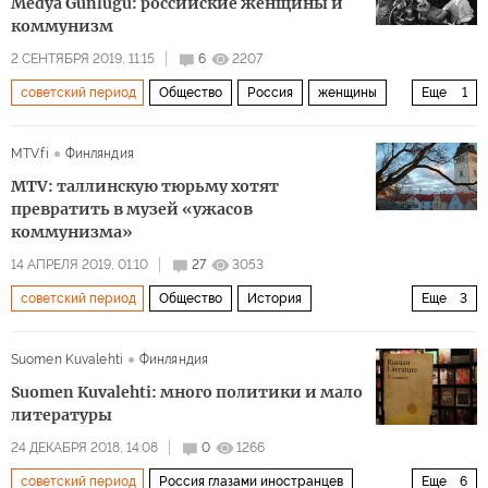
Medya Günlüğü: российские женщины и
коммунизм
2 СЕНТЯБРЯ 2019, 11:15
6
2207
советский период
Общество
Россия
женщины
Еще
1
равноправие
MTV.fi
Финляндия
MTV: таллинскую тюрьму хотят
превратить в музей «ужасов
коммунизма»
14 АПРЕЛЯ 2019, 01:10
27
3053
советский период
Общество
История
Еще
3
Острые углы истории
Таллин
тюрьма
Suomen Kuvalehti
Финляндия
Suomen Kuvalehti: много политики и мало
литературы
24 ДЕКАБРЯ 2018, 14:08
0
1266
советский период
Россия глазами иностранцев
Еще
6