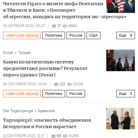
Читатели Figaro о визите шефа Пентагона
в Тбилиси и Киев: «Поговорит
об агрессии, находясь на территории экс-агрессора»
19 ОКТЯБРЯ 2021, 00:27
17
9884
советский период
Политика
Россия
США
Еще
9
Украина
Грузия
СССР
Ллойд Остин (Lloyd Austin)
Duvar
Турция
НАТО
Пентагон
визит
агрессия
Какую политическую систему
министр обороны
предпочитают россияне? Результат
опроса удивил (Duvar)
16 СЕНТЯБРЯ 2021, 00:41
122
21206
советский период
Политика
Россия
Еще
5
Левада-центр
Советский Союз (СССР)
Der Tagesspiegel
Германия
социологический опрос
общественное мнение
Tagesspiegel: опасность объединения
иноагент
Белоруссии и России нарастает
11 СЕНТЯБРЯ 2021, 11:17
68
15266