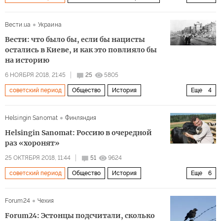
Общество
Культура
Вести.ua
Украина
Финляндия: 100 лет в разводе с Россией
Финляндия
Вести: что было бы, если бы нацисты
СССР
литература
остались в Киеве, и как это повлияло бы
на историю
6 НОЯБРЯ 2018, 21:45
25
5805
советский период
Общество
История
Еще
4
Острые углы истории
Киев
Вторая мировая война
Helsingin Sanomat
Финляндия
освобождение
Helsingin Sanomat: Россию в очередной
раз «хоронят»
25 ОКТЯБРЯ 2018, 11:44
51
9624
советский период
Общество
История
Еще
6
Россия вызывает не только страх, но и жалость
Россия
Forum24
Чехия
Маша Гессен
демократия
авторитаризм
Forum24: Эстонцы подсчитали, сколько