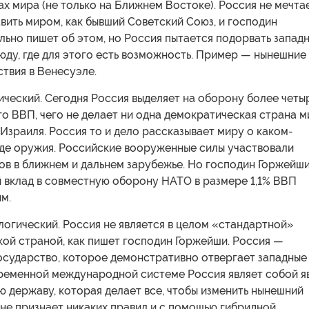
ах мира (не только на Ближнем Востоке). Россия не мечта
авить миром, как бывший Советский Союз, и господин
ьно пишет об этом, но Россия пытается подорвать запад
ду, где для этого есть возможность. Пример — нынешние
твия в Венесуэле.
ческий. Сегодня Россия выделяет на оборону более четы
о ВВП, чего не делает ни одна демократическая страна 
Израиля. Россия то и дело рассказывает миру о каком-
иде оружия. Российские вооруженные силы участвовали
ов в ближнем и дальнем зарубежье. Но господин Горжейш
й вклад в совместную оборону НАТО в размере 1,1% ВВП
м.
огический. Россия не является в целом «стандартной»
ой страной, как пишет господин Горжейши. Россия —
осударство, которое демонстративно отвергает западные
временной международной системе Россия являет собой я
 державу, которая делает все, чтобы изменить нынешний
 не признает никаких правил и с помощью гибридной