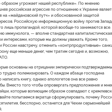
о образом угрожает нашей республике». По мнению
шняя российская агрессия по отношению к Украине являет
я на «майдановский путч» и обоснованной защитой
ересов. Российскую информационную войну против Запад
го лишь пропагандой, которой вообще-то занимаются все.
нию иммунолога, — вполне стандартная капиталистическая
и интересами, которые мы должны уважать. Кроме того,
и России навстречу, отменить «контрпродуктивные» санкц
рону еще меньше денег, чем тратим сегодня и, возможно,
АТО.
торые основаны на отрицании эмпирически подтверждаем
о трудно полемизировать. О каждом абзаце господина
написать книгу, однако апологетов она все равно
 бы. Вместо того чтобы опровергать предположения и мне
ейши, которые вопиющим образом совпадают с кремлевск
авайте попытаемся вкратце сформулировать, почему Росс
ятилетия, бесспорно, останется для Чехии серьезнейшей
.