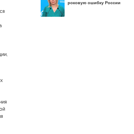
роковую ошибку России
ся
а
ии,
ых
ния
ой
ия