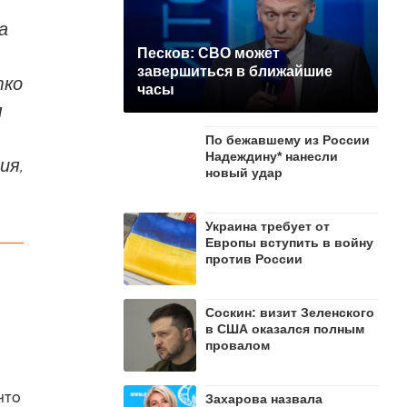
а
Песков: СВО может
завершиться в ближайшие
тко
часы
я
По бежавшему из России
Надеждину* нанесли
ия,
новый удар
Украина требует от
Европы вступить в войну
против России
Соскин: визит Зеленского
в США оказался полным
провалом
что
Захарова назвала