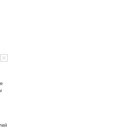
се
ы
лей