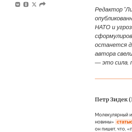
Редактор "Ли
опубликован
НАТО и угроз
сформулиров
останется дл
автора свели
― это сила,
Петр Зидек (P
Молекулярный и
новины»
стать
он пишет, что, 