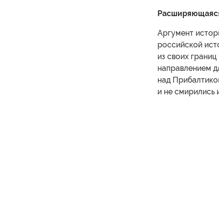
Расширяющаяс
Аргумент истор
российской ист
из своих границ
направлением д
над Прибалтикой
и не смирились 