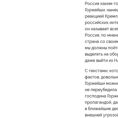
Россия каким-т
Горжейши, ныне
реакцией Кремл
российских инт
он называет все
Россия, по мне
страна со своим
мы должны пойт
выделять на обо
даже выйти из Н
С текстами, ко
фактов, довольн
Горжейши можно 
не переубедила
господина Горж
пропагандой, д
в ближайшие дес
внешней угрозой