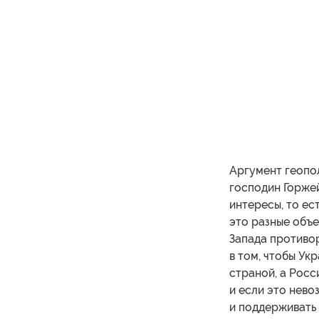
Аргумент геопо
господин Горже
интересы, то ес
это разные объе
Запада противор
в том, чтобы Ук
страной, а Росс
и если это нево
и поддерживать 