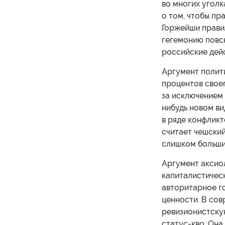
во многих уголк
о том, чтобы пр
Горжейши правил
гегемонию повсю
российские дейс
Аргумент полити
процентов своег
за исключением 
нибудь новом в
в ряде конфликт
считает чешски
слишком больши
Аргумент аксиол
капиталистическ
авторитарное г
ценности. В со
ревизионистскую
статус-кво. Она