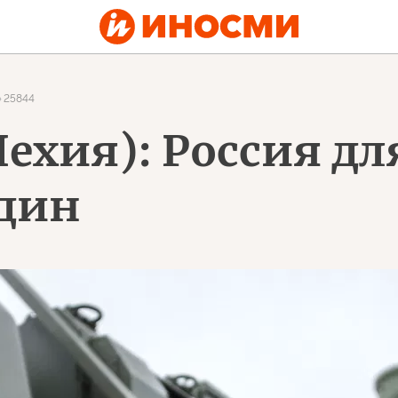
25844
(Чехия): Россия д
один