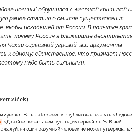
дове новины" обрушился с жесткой критикой н
ную ранее статью о смысле существования
е, якобы исходящей от России. В попытке кра
ать, почему Россия в ближайшие десятилети
я Чехии серьезной угрозой, все аргументы
сь к одному: единственное, что признает Росс
 поэтому надо быть сильными.
etr Zídek)
ммунолог Вацлав Горжейши опубликовал вчера в «Лидове
ю
«Давайте перестанем пугать „империей зла"». В ней
«пожалуй, ни один разумный человек не может утверждать, 