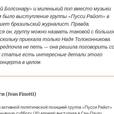
й Болсонару» и миленький поп вместо музыки
м было выступление группы «Пусси Райот» в
шет бразильский журналист. Правда,
я он, группу можно назвать таковой с большо
скольку приехала только Надя Толоконникова.
редпочла не петь — она решила поговорить с
В статье есть интересные детали этого
концерта в целом.
 (Ivan Finotti)
й активной политической позицией группа «Пусси Райот»
минувшую субботу (20 апреля) выступила в Сан-Паулу