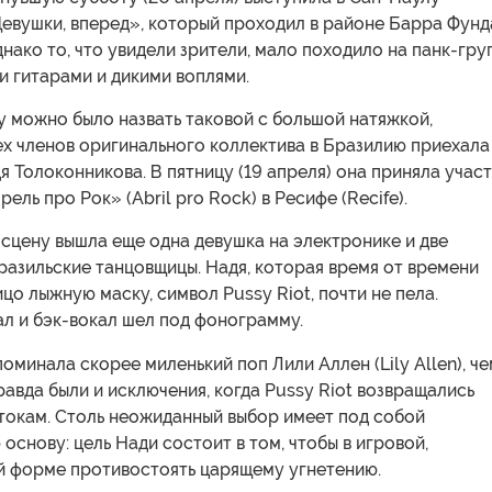
Девушки, вперед», который проходил в районе Барра Фунд
Однако то, что увидели зрители, мало походило на панк-гру
и гитарами и дикими воплями.
у можно было назвать таковой с большой натяжкой,
ех членов оригинального коллектива в Бразилию приехала
я Толоконникова. В пятницу (19 апреля) она приняла учас
ель про Рок» (Abril pro Rock) в Ресифе (Recife).
 сцену вышла еще одна девушка на электронике и две
азильские танцовщицы. Надя, которая время от времени
ицо лыжную маску, символ Pussy Riot, почти не пела.
л и бэк-вокал шел под фонограмму.
оминала скорее миленький поп Лили Аллен (Lily Allen), че
равда были и исключения, когда Pussy Riot возвращались
стокам. Cтоль неожиданный выбор имеет под собой
основу: цель Нади состоит в том, чтобы в игровой,
й форме противостоять царящему угнетению.