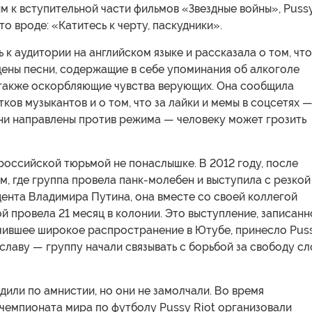
 к вступительной части фильмов «Звездные войны», Puss
то вроде: «Катитесь к черту, паскудники».
 к аудитории на английском языке и рассказала о том, что
щены песни, содержащие в себе упоминания об алкоголе
а также оскорбляющие чувства верующих. Она сообщила
тков музыкантов и о том, что за лайки и мемы в соцсетях 
они направлены против режима — человеку может грозить
российской тюрьмой не понаслышке. В 2012 году, после
м, где группа провела панк-молебен и выступила с резкой
ента Владимира Путина, она вместе со своей коллегой
 провела 21 месяц в колонии. Это выступление, записанн
учившее широкое распространение в Ютубе, принесло Pus
славу — группу начали связывать с борьбой за свободу сл
или по амнистии, но они не замолчали. Во время
чемпионата мира по футболу Pussy Riot организовали