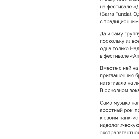
на фестивале «
(Barra Funda). 
с традиционным
Да и саму групп
поскольку из вс
одна только Над
в фестивале «Апр
Вместе с ней на
приглашенные бр
натягивала на л
В основном вока
Сама музыка нап
яростный рок, п
к своим панк-и
идеологическую 
экстравагантно