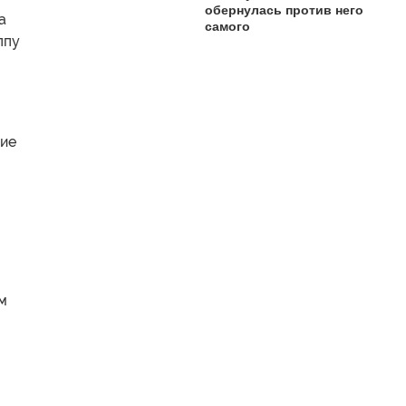
обернулась против него
а
самого
ппу
тие
м