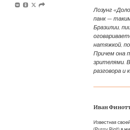
Лозунг «Доло
панк — таки
Бразилии, пи
оговариваетс
натяжкой, по
Причем она п
зрителями. 
разговора и 
Иван Финотти
Известная свое
(Pussy Riot) в 