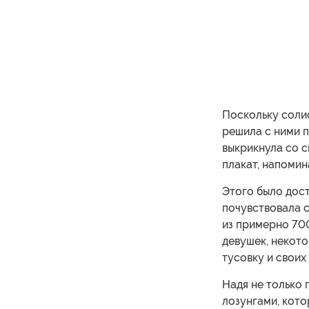
Поскольку солис
решила с ними п
выкрикнула со 
плакат, напомин
Этого было дост
почувствовала с
из примерно 70
девушек, некото
тусовку и своих
Надя не только 
лозунгами, кото