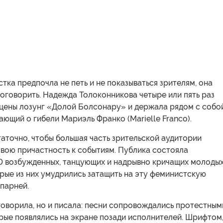
тка предпочла не петь и не показываться зрителям, она
оговорить. Надежда Толоконникова четыре или пять раз
сцены лозунг «Долой Болсонару» и держала рядом с собо
ающий о гибели Мариэль Франко (Marielle Franco).
аточно, чтобы большая часть зрительской аудитории
вою причастность к событиям. Публика состояла
0 возбужденных, танцующих и надрывно кричащих молоды
рые из них умудрились затащить на эту феминистскую
 парней.
говорила, но и писала: песни сопровождались протестным
рые появлялись на экране позади исполнителей. Шрифтом