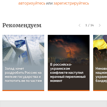
авторизуйтесь
или
зарегистрируйтесь
Рекомендуем
1
/
14
В российско-
Запад хочет
украинском
Ненави
раздробить Россию на
конфликте наступил
национ
мелкие государства и
мрачный переломный
украин
поглотить ее по частям
момент
банде