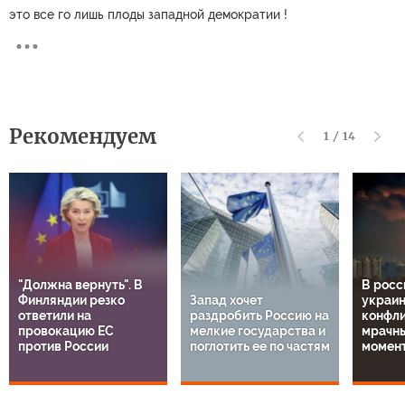
это все го лишь плоды западной демократии !
Рекомендуем
1
/
14
"Должна вернуть". В
В росс
Финляндии резко
Запад хочет
украи
ответили на
раздробить Россию на
конфли
провокацию ЕС
мелкие государства и
мрачн
против России
поглотить ее по частям
момен