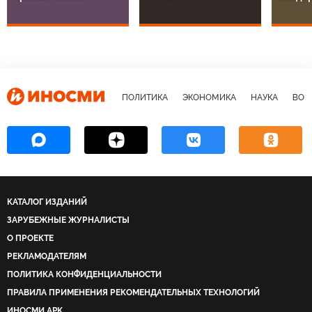
провокацию ЕС
мрачный переломный
украин
против России
момент
банде
ПОЛИТИКА
ЭКОНОМИКА
НАУКА
ВОЕ
КАТАЛОГ ИЗДАНИЙ
ЗАРУБЕЖНЫЕ ЖУРНАЛИСТЫ
О ПРОЕКТЕ
РЕКЛАМОДАТЕЛЯМ
ПОЛИТИКА КОНФИДЕНЦИАЛЬНОСТИ