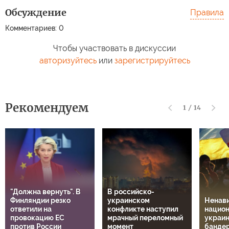
Обсуждение
Правила
Комментариев: 0
Чтобы участвовать в дискуссии
авторизуйтесь
или
зарегистрируйтесь
Рекомендуем
1
/
14
"Должна вернуть". В
В российско-
Финляндии резко
украинском
Ненави
ответили на
конфликте наступил
национ