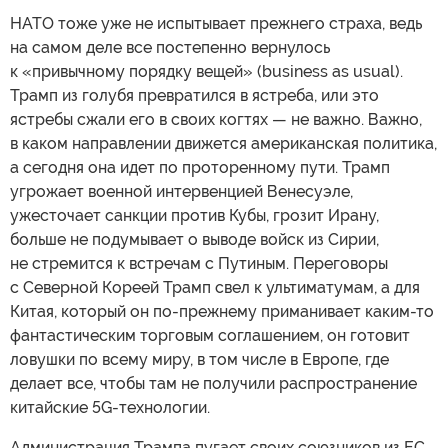
НАТО тоже уже не испытывает прежнего страха, ведь
на самом деле все постепенно вернулось
к «привычному порядку вещей» (business as usual).
Трамп из голубя превратился в ястреба, или это
ястребы сжали его в своих когтях — не важно. Важно,
в каком направлении движется американская политика,
а сегодня она идет по проторенному пути. Трамп
угрожает военной интервенцией Венесуэле,
ужесточает санкции против Кубы, грозит Ирану,
больше не подумывает о выводе войск из Сирии,
не стремится к встречам с Путиным. Переговоры
с Северной Кореей Трамп свел к ультиматумам, а для
Китая, который он по-прежнему приманивает каким-то
фантастическим торговым соглашением, он готовит
ловушки по всему миру, в том числе в Европе, где
делает все, чтобы там не получили распространение
китайские 5G-технологии.
Администрация Трампа пугает своих союзников из ЕС,