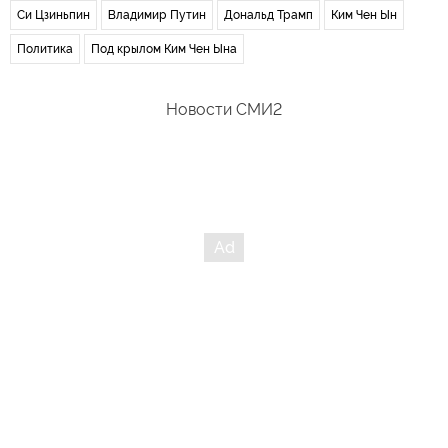
Си Цзиньпин
Владимир Путин
Дональд Трамп
Ким Чен Ын
Политика
Под крылом Ким Чен Ына
Новости СМИ2