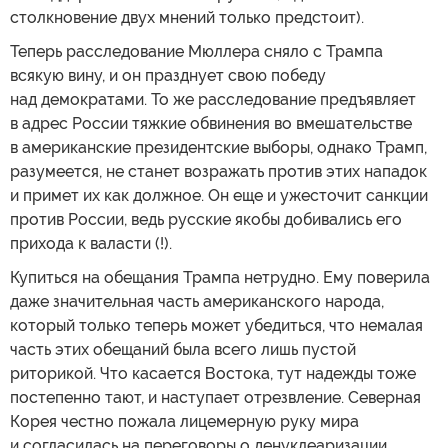
столкновение двух мнений только предстоит).
Теперь расследование Мюллера сняло с Трампа
всякую вину, и он празднует свою победу
над демократами. То же расследование предъявляет
в адрес России тяжкие обвинения во вмешательстве
в американские президентские выборы, однако Трамп,
разумеется, не станет возражать против этих нападок
и примет их как должное. Он еще и ужесточит санкции
против России, ведь русские якобы добивались его
прихода к валасти (!).
Купиться на обещания Трампа нетрудно. Ему поверила
даже значительная часть американского народа,
который только теперь может убедиться, что немалая
часть этих обещаний была всего лишь пустой
риторикой. Что касается Востока, тут надежды тоже
постепенно тают, и наступает отрезвление. Северная
Корея честно пожала лицемерную руку мира
и согласилась на переговоры о денуклеаризации.