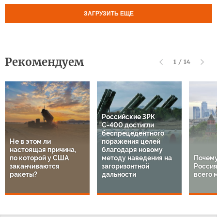
ЗАГРУЗИТЬ ЕЩЕ
Рекомендуем
1
/
14
Российские ЗРК
С-400 достигли
беспрецедентного
Не в этом ли
поражения целей
настоящая причина,
благодаря новому
по которой у США
методу наведения на
Почему
заканчиваются
загоризонтной
Россия
ракеты?
дальности
всего 