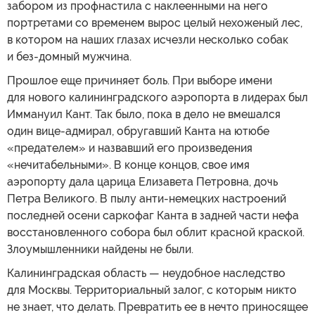
забором из профнастила с наклеенными на него
портретами со временем вырос целый нехоженый лес,
в котором на наших глазах исчезли несколько собак
и без-домный мужчина.
Прошлое еще причиняет боль. При выборе имени
для нового калининградского аэропорта в лидерах был
Иммануил Кант. Так было, пока в дело не вмешался
один вице-адмирал, обругавший Канта на ютюбе
«предателем» и назвавший его произведения
«нечитабельными». В конце концов, свое имя
аэропорту дала царица Елизавета Петровна, дочь
Петра Великого. В пылу анти-немецких настроений
последней осени саркофаг Канта в задней части нефа
восстановленного собора был облит красной краской.
Злоумышленники найдены не были.
Калининградская область — неудобное наследство
для Москвы. Территориальный залог, с которым никто
не знает, что делать. Превратить ее в нечто приносящее