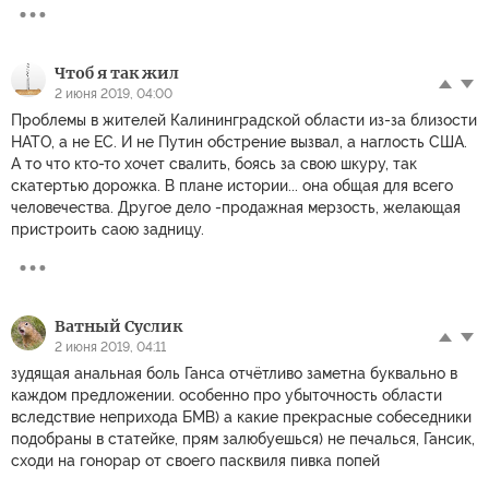
Чтоб я так жил
2 июня 2019, 04:00
Проблемы в жителей Калининградской области из-за близости
НАТО, а не ЕС. И не Путин обстрение вызвал, а наглость США.
А то что кто-то хочет свалить, боясь за свою шкуру, так
скатертью дорожка. В плане истории... она общая для всего
человечества. Другое дело -продажная мерзость, желающая
пристроить саою задницу.
Ватный Суслик
2 июня 2019, 04:11
зудящая анальная боль Ганса отчётливо заметна буквально в
каждом предложении. особенно про убыточность области
вследствие неприхода БМВ) а какие прекрасные собеседники
подобраны в статейке, прям залюбуешься) не печалься, Гансик,
сходи на гонорар от своего пасквиля пивка попей