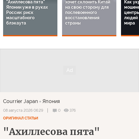
"Ахиллесова пята"
хочет склонить Китай
Как ук
Японии уже в руках
на свою сторону для
мошенн
России: риск
послевоенного
центр
масштабного
восстановления
людей 
блэкаута
страны
мира
Courrier Japan
Япония
0
376
08 августа 2026 06:29
ОРИГИНАЛ СТАТЬИ
"Ахиллесова пята"