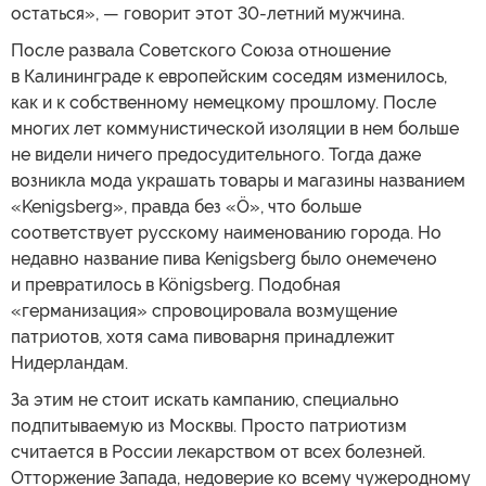
остаться», — говорит этот 30-летний мужчина.
После развала Советского Союза отношение
в Калининграде к европейским соседям изменилось,
как и к собственному немецкому прошлому. После
многих лет коммунистической изоляции в нем больше
не видели ничего предосудительного. Тогда даже
возникла мода украшать товары и магазины названием
«Kenigsberg», правда без «Ö», что больше
соответствует русскому наименованию города. Но
недавно название пива Kenigsberg было онемечено
и превратилось в Königsberg. Подобная
«германизация» спровоцировала возмущение
патриотов, хотя сама пивоварня принадлежит
Нидерландам.
За этим не стоит искать кампанию, специально
подпитываемую из Москвы. Просто патриотизм
считается в России лекарством от всех болезней.
Отторжение Запада, недоверие ко всему чужеродному