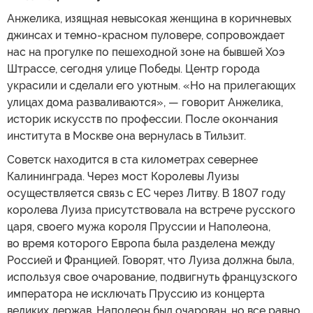
Анжелика, изящная невысокая женщина в коричневых
джинсах и темно-красном пуловере, сопровождает
нас на прогулке по пешеходной зоне на бывшей Хоэ
Штрассе, сегодня улице Победы. Центр города
украсили и сделали его уютным. «Но на прилегающих
улицах дома разваливаются», — говорит Анжелика,
историк искусств по профессии. После окончания
института в Москве она вернулась в Тильзит.
Советск находится в ста километрах севернее
Калининграда. Через мост Королевы Луизы
осуществляется связь с ЕС через Литву. В 1807 году
королева Луиза присутствовала на встрече русского
царя, своего мужа короля Пруссии и Наполеона,
во время которого Европа была разделена между
Россией и Францией. Говорят, что Луиза должна была,
используя свое очарование, подвигнуть французского
императора не исключать Пруссию из концерта
великих держав. Наполеон был очарован, но все равно