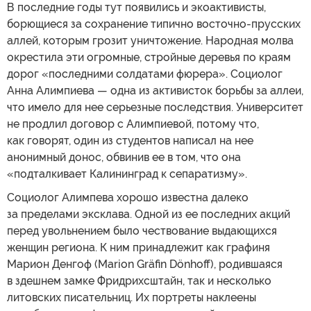
В последние годы тут появились и экоактивисты,
борющиеся за сохранение типично восточно-прусских
аллей, которым грозит уничтожение. Народная молва
окрестила эти огромные, стройные деревья по краям
дорог «последними солдатами фюрера». Социолог
Анна Алимпиева — одна из активисток борьбы за аллеи,
что имело для нее серьезные последствия. Университет
не продлил договор с Алимпиевой, потому что,
как говорят, один из студентов написал на нее
анонимный донос, обвинив ее в том, что она
«подталкивает Калининград к сепаратизму».
Социолог Алимпева хорошо известна далеко
за пределами эксклава. Одной из ее последних акций
перед увольнением было чествование выдающихся
женщин региона. К ним принадлежит как графиня
Марион Денгоф (Marion Gräfin Dönhoff), родившаяся
в здешнем замке Фридрихсштайн, так и несколько
литовских писательниц. Их портреты наклеены