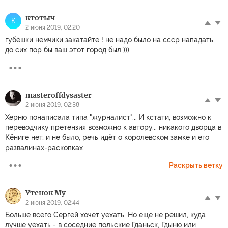
ктотыч
К
2 июня 2019, 02:20
губёшки немчики закатайте ! не надо было на ссср нападать,
до сих пор бы ваш этот город был )))
masteroffdysaster
2 июня 2019, 02:38
Херню понаписала типа "журналист"... И кстати, возможно к
переводчику претензия возможно к автору... никакого дворца в
Кёниге нет, и не было, речь идёт о королевском замке и его
развалинах-раскопках
Раскрыть ветку
Утенок Му
2 июня 2019, 02:44
Больше всего Сергей хочет уехать. Но еще не решил, куда
лучше уехать - в соседние польские Гданьск, Гдыню или