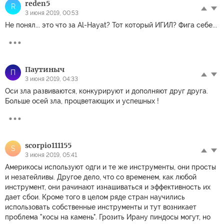
reden5
R
3 июня 2019, 00:53
Не понял... это что за Al-Hayat? Тот который ИГИЛ? Фига себе...
Паутиныч
П
3 июня 2019, 04:33
Оси зла развиваются, конкурируют и дополняют друг друга.
Больше осей зла, процветающих и успешных !
scorpio111155
S
3 июня 2019, 05:41
Америкосы используют одги и те же инструменты, они просты
и незатейливы. Другое дело, что со временем, как любой
инструмент, они рачинают изнашиваться и эффективность их
дает сбои. Кроме того в целом ряде стран научились
использовать собственные инструменты и тут возникает
проблема "косы на камень". Грозить Ирану пиндосы могут, но