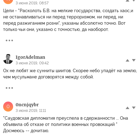
3 июня 2019, 08:57
Цели - "Расколоть Б.В. на мелкие государства, создать хаос,и
не останавливаться ни перед терроризмом, ни перед, ни
перед разжиганием розни", указаны абсолютно точно. Вот
только чьи они, указано с точностью, да наоборот.
IgorAdelman
3 июня 2019, 09:42
Ох не любят же сунниты шиитов. Скорее небо упадёт на землю,
чем мусульмане договорятся между собой.
0ncnjqybr
0
3 июня 2019, 11:11
"Cаудовская дипломатия преуспела в сдержанности ... Она
объявила об отказе от политики военных провокаций "
Досмеюсь -- дочитаю.