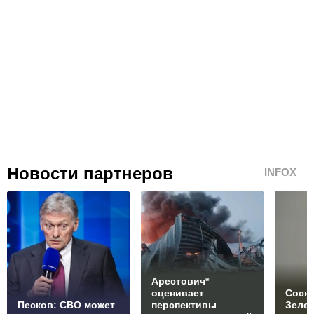
Новости партнеров
INFOX
Арестович*
оценивает
Соски
Песков: СВО может
перспективы
Зеле