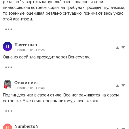
реально "завертеть карусель" очень опасно, и если
пиндосовские ястребы сидяч на трибунах грозщячт кулачками,
то военные, оценивая реально ситуацию, понимают весь ужас
этой авантюры.
Паутиныч
П
3 июня 2019, 06:26
Одна из осей зла проходит через Венесуэлу.
Сталинист
3 июня 2019, 06:46
Подпиндосники в своем стиле. Все испражняются на своем
островке. Уже неинтересны никому, а все вякают.
NumbertoN
N