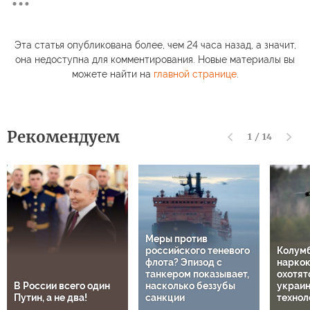
Эта статья опубликована более, чем 24 часа назад, а значит,
она недоступна для комментирования. Новые материалы вы
можете найти на
главной странице
.
Рекомендуем
1
/
14
Меры против
российского теневого
Колум
флота? Эпизод с
нарко
танкером показывает,
охотят
В России всего один
насколько беззубы
украи
Путин, а не два!
санкции
технол