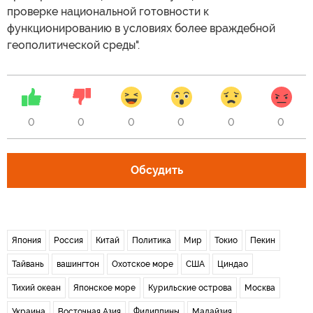
проверке национальной готовности к
функционированию в условиях более враждебной
геополитической среды".
0
0
0
0
0
0
Обсудить
Япония
Россия
Китай
Политика
Мир
Токио
Пекин
Тайвань
вашингтон
Охотское море
США
Циндао
Тихий океан
Японское море
Курильские острова
Москва
Украина
Восточная Азия
Филиппины
Малайзия