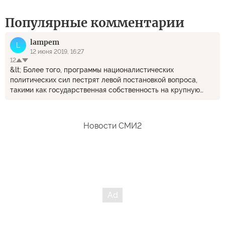
Популярные комментарии
lampem
L
12 июня 2019, 16:27
12
&lt; Более того, программы националистических
политических сил пестрят левой постановкой вопроса,
такими как государственная собственность на крупную
промышленность. Правда, в отличие от классических левых,
националисты защищают не угнетенных в целом, а именно
угнетенных этнических украинцев. &gt; Вообще-то это
Новости СМИ2
автор описал национал-социализм. Т.е. нацизм.