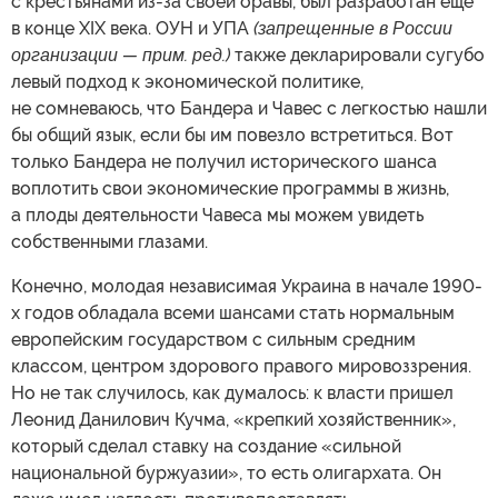
с крестьянами из-за своей оравы, был разработан еще
в конце XIX века. ОУН и УПА
(запрещенные в России
организации — прим. ред.)
также декларировали сугубо
левый подход к экономической политике,
не сомневаюсь, что Бандера и Чавес с легкостью нашли
бы общий язык, если бы им повезло встретиться. Вот
только Бандера не получил исторического шанса
воплотить свои экономические программы в жизнь,
а плоды деятельности Чавеса мы можем увидеть
собственными глазами.
Конечно, молодая независимая Украина в начале 1990-
х годов обладала всеми шансами стать нормальным
европейским государством с сильным средним
классом, центром здорового правого мировоззрения.
Но не так случилось, как думалось: к власти пришел
Леонид Данилович Кучма, «крепкий хозяйственник»,
который сделал ставку на создание «сильной
национальной буржуазии», то есть олигархата. Он