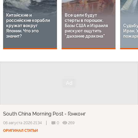
Китайские и
Все цели будут
российские корабли
стерты в порошок.
кружат вокруг
Базы США и Израиля
Судьбу
Японии. Что это
рискуют ощутить
Иран, 
значит?
"дыхание дракона"
пожары
South China Morning Post
Гонконг
0
269
06 августа 2026 21:34
ОРИГИНАЛ СТАТЬИ