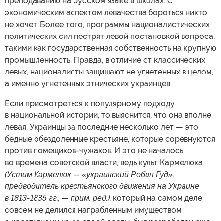
преподаванию на русском языке в школах. С
экономическим аспектом левачества бороться никто
не хочет. Более того, программы националистических
политических сил пестрят левой постановкой вопроса,
такими как государственная собственность на крупную
промышленность. Правда, в отличие от классических
левых, националисты защищают не угнетенных в целом,
а именно угнетенных этнических украинцев.
Если присмотреться к популярному подходу
в национальной истории, то выяснится, что она вполне
левая. Украинцы за последние несколько лет — это
бедные обездоленные крестьяне, которые соревнуются
против помещиков-чужаков. И это не началось
во времена советской власти, ведь культ Кармелюка
(Устим Кармелюк — «украинский Робин Гуд»,
предводитель крестьянского движения на Украине
в 1813-1835 гг., — прим. ред.)
, который на самом деле
совсем не делился награбленным имуществом