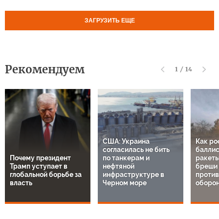
ЗАГРУЗИТЬ ЕЩЕ
Рекомендуем
1
/
14
США: Украина
Как ро
согласилась не бить
баллис
Почему президент
по танкерам и
ракеты
Трамп уступает в
нефтяной
бреши 
глобальной борьбе за
инфраструктуре в
проти
власть
Черном море
оборон