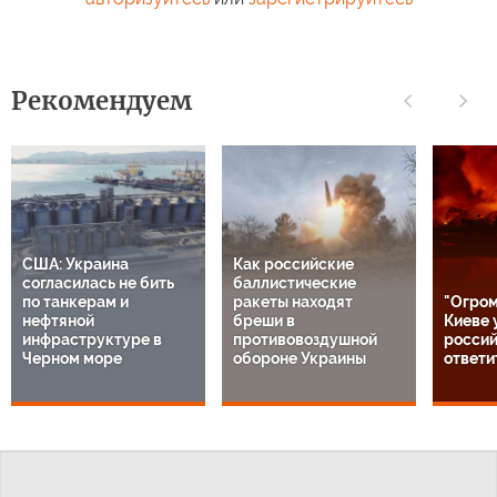
Рекомендуем
США: Украина
Как российские
согласилась не бить
баллистические
по танкерам и
ракеты находят
"Огром
нефтяной
бреши в
Киеве 
инфраструктуре в
противовоздушной
россий
Черном море
обороне Украины
ответи