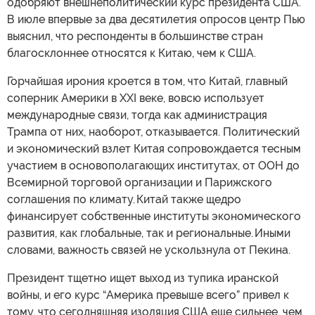
одобряют внешнеполитический курс президента США.
В июле впервые за два десятилетия опросов центр Пью
выяснил, что респонденты в большинстве стран
благосклоннее относятся к Китаю, чем к США.
Горчайшая ирония кроется в том, что Китай, главный
соперник Америки в XXI веке, вовсю использует
международные связи, тогда как администрация
Трампа от них, наоборот, отказывается. Политический
и экономический взлет Китая сопровождается тесным
участием в основополагающих институтах, от ООН до
Всемирной торговой организации и Парижского
соглашения по климату. Китай также щедро
финансирует собственные институты экономического
развития, как глобальные, так и региональные. Иными
словами, важность связей не ускользнула от Пекина.
Президент тщетно ищет выход из тупика иранской
войны, и его курс “Америка превыше всего” привел к
тому, что сегодняшняя изоляция США еще сильнее, чем