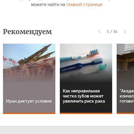
можете найти на
главной странице
.
Рекомендуем
1
/
14
Как неправильная
"Акаде
чистка зубов может
кончал
Иран диктует условия
увеличить риск рака
готови