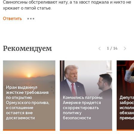
Свинопсины обстреливают нату, а та хвост поджала и никто не
хрюкает о пятой статье.
Ответить
Рекомендуем
1
/
14
Иран выдвинул
жесткие требования
по открытию
Кончились патроны.
Депута
Ормузского пролива,
Америке придется
заброс
и соглашение
скорректировать
испол
остается вне
политику
обязан
досягаемости
безопасности
премь