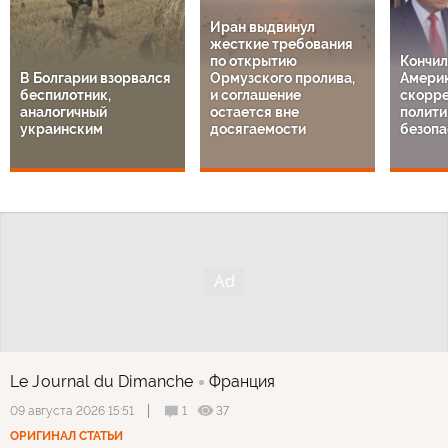
Иран выдвинул
жесткие требования
по открытию
Кончил
В Болгарии взорвался
Ормузского пролива,
Америк
беспилотник,
и соглашение
скорре
аналогичный
остается вне
полити
украинским
досягаемости
безопа
Le Journal du Dimanche
Франция
1
37
09 августа 2026 15:51
ОРИГИНАЛ СТАТЬИ