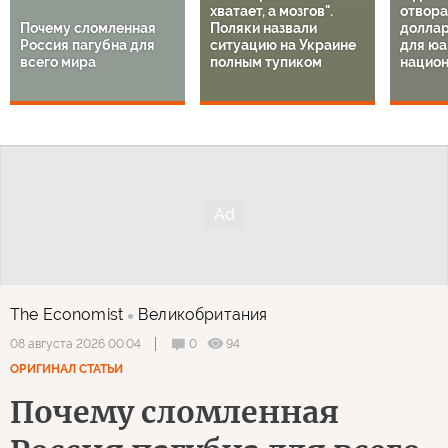
хватает, а мозгов".
отвора
Почему сломленная
Поляки назвали
доллар
Россия пагубна для
ситуацию на Украине
для юа
всего мира
полным тупиком
национ
The Economist
Великобритания
0
94
08 августа 2026 00:04
ОРИГИНАЛ СТАТЬИ
Почему сломленная