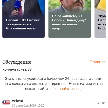
По бежавшему из
Украи
Песков: СВО может
России Надеждину*
Европ
завершиться в
нанесли новый
войну
ближайшие часы
удар
Росс
Обсуждение
Правила
Комментариев: 38
Эта статья опубликована более, чем 24 часа назад, а значит,
она недоступна для комментирования. Новые материалы вы
можете найти на
главной странице
.
zebrui
13 сентября 2019, 10:28