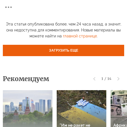
Эта статья опубликована более, чем 24 часа назад, а значит,
она недоступна для комментирования. Новые материалы вы
можете найти на
главной странице
.
ЗАГРУЗИТЬ ЕЩЕ
Рекомендуем
1
/
14
"Им не ракет не
Африк