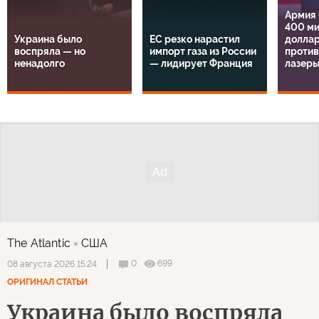
Армия
400 м
Украина было
ЕС резко нарастил
доллар
воспряла — но
импорт газа из России
проти
ненадолго
— лидирует Франция
лазер
The Atlantic
США
0
699
08 августа 2026 15:24
ОРИГИНАЛ СТАТЬИ
Украина было воспряла