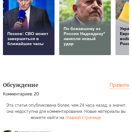
По бежавшему из
Украи
Песков: СВО может
России Надеждину*
Европ
завершиться в
нанесли новый
войну
ближайшие часы
удар
Росс
Обсуждение
Правила
Комментариев: 20
Эта статья опубликована более, чем 24 часа назад, а значит,
она недоступна для комментирования. Новые материалы вы
можете найти на
главной странице
.