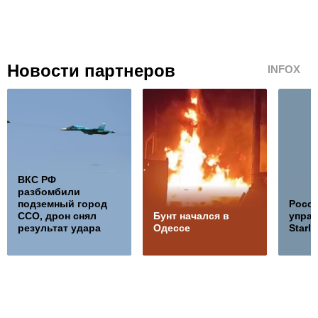
Новости партнеров
INFOX
ВКС РФ
разбомбили
подземный город
Росс
ССО, дрон снял
Бунт начался в
управ
результат удара
Одессе
Starli