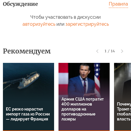
Обсуждение
Правила
Чтобы участвовать в дискуссии
авторизуйтесь
или
зарегистрируйтесь
Рекомендуем
1
/
14
Армия США потратит
400 миллионов
Почему
ЕС резко нарастил
долларов на
Трамп 
импорт газа из России
противодронные
глобал
— лидирует Франция
лазеры
власть