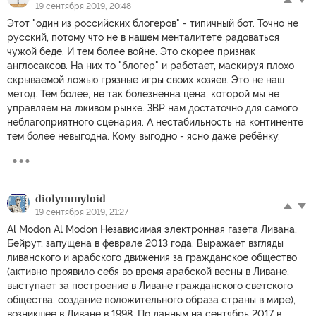
19 сентября 2019, 20:48
Этот "один из российских блогеров" - типичный бот. Точно не
русский, потому что не в нашем менталитете радоваться
чужой беде. И тем более войне. Это скорее признак
англосаксов. На них то "блогер" и работает, маскируя плохо
скрываемой ложью грязные игры своих хозяев. Это не наш
метод. Тем более, не так болезненна цена, которой мы не
управляем на лживом рынке. ЗВР нам достаточно для самого
неблагоприятного сценария. А нестабильность на континенте
тем более невыгодна. Кому выгодно - ясно даже ребёнку.
diolymmyloid
19 сентября 2019, 21:27
Al Modon Al Modon Независимая электронная газета Ливана,
Бейрут, запущена в феврале 2013 года. Выражает взгляды
ливанского и арабского движения за гражданское общество
(активно проявило себя во время арабской весны в Ливане,
выступает за построение в Ливане гражданского светского
общества, создание положительного образа страны в мире),
возникшее в Ливане в 1998. По данным на сентябрь 2017 в