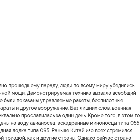
вно прошедшему параду, люди по всему миру убедились
енной мощи. Демонстрируемая техника вызвала всеобщий
е были показаны управляемые ракеты, беспилотные
араты и другое вооружение. Без лишних слов, военная
уквально прославилась за один день. Кроме того, в этом г
щены на воду авианосец, эскадренные миноносцы типа 055
дная лодка типа 095. Раньше Китай изо всех стремился
й триадой, как и другие страны. Однако сейчас страна