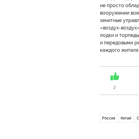
не просто облад
вооружении вое
зенитные управл
«воздух-воздух»
лодки и торпед
и передовыми ре
каждого жителя 
2
Россия
Китай