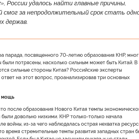
, России удалось найти главные причины,
й смог за непродолжительный срок стать одн
х держав.
а парада, посвященного 70-летию образования КНР, мног
 были потрясены, насколько сильным может быть Китай. В
ются сильные стороны Китая? Российские эксперты
 ответ на этот вопрос, проанализировав три основных
 мощь
 что после образования Нового Китая темпы экономическо
 были довольно низкими. КНР только-только начала
ле войны, из-за чего наблюдалась острая нехватка ресур
 то время стремительные темпы развития западных стран 
чтой. Если бы в Китае не засучили рукава и не стали