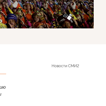
Новости СМИ2
тию
ы