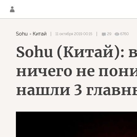
Sohu
Китай
11 октября 2019 00:15
29
6760
Sohu (Китай): 
ничего не пон
нашли 3 глав