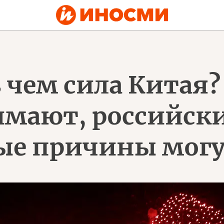
в чем сила Китая?
имают, российск
ные причины мог