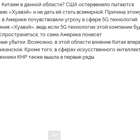
с Китаем в данной области? США остервенело пытаются
ию «Хуавэй» и не дать ей стать всемирной. Причина этом
: в Америке почувствовали угрозу в сфере 5G технологий.
ния «Хуавэй», ведь если 5G технологии этой компании бу
спространяться, то сама Америка понесет
е убытки. Возможно, в этой области влияние Китая впер
канское. Кроме того, в сферах искусственного интеллек
ехники КНР также вышла в первые ряды.