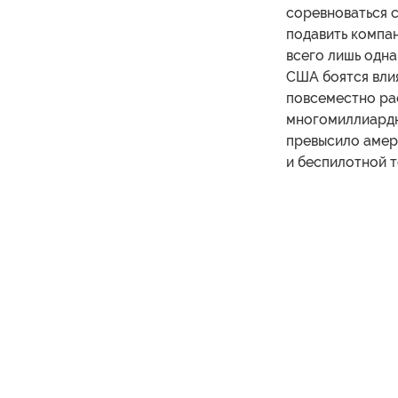
соревноваться 
подавить компан
всего лишь одна
США боятся влия
повсеместно ра
многомиллиардны
превысило амери
и беспилотной т