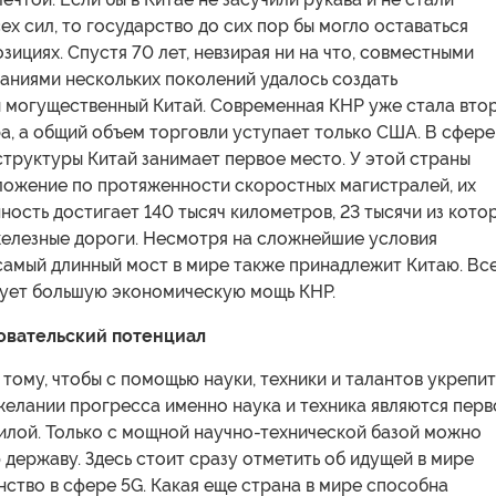
сех сил, то государство до сих пор бы могло оставаться
зициях. Спустя 70 лет, невзирая ни на что, совместными
аниями нескольких поколений удалось создать
 могущественный Китай. Современная КНР уже стала вто
а, а общий объем торговли уступает только США. В сфере
труктуры Китай занимает первое место. У этой страны
ожение по протяженности скоростных магистралей, их
ость достигает 140 тысяч километров, 23 тысячи из кото
железные дороги. Несмотря на сложнейшие условия
самый длинный мост в мире также принадлежит Китаю. Вс
ует большую экономическую мощь КНР.
овательский потенциал
 тому, чтобы с помощью науки, техники и талантов укрепит
желании прогресса именно наука и техника являются перв
илой. Только с мощной научно-технической базой можно
 державу. Здесь стоит сразу отметить об идущей в мире
нство в сфере 5G. Какая еще страна в мире способна