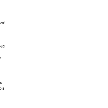
рой
рых
е
ь
ой