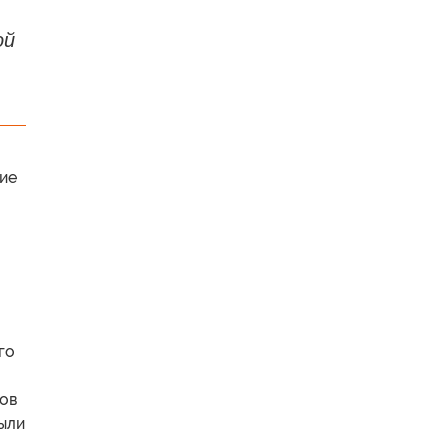
ой
ие
го
сов
были