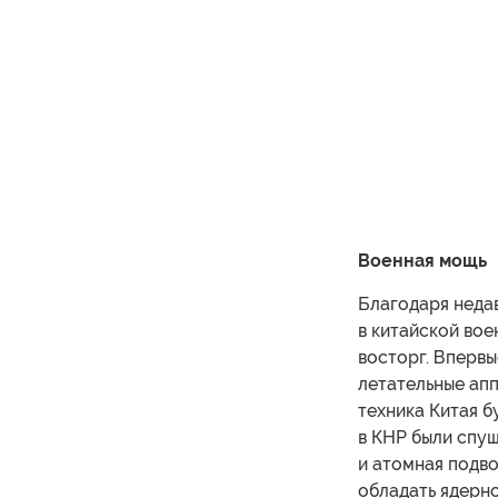
Военная мощь
Благодаря неда
в китайской во
восторг. Впервы
летательные апп
техника Китая б
в КНР были спу
и атомная подво
обладать ядерно