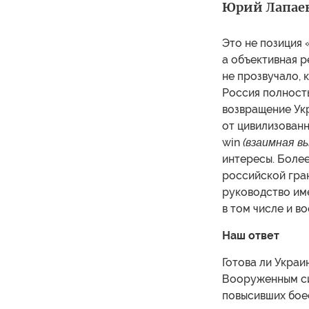
Юрий Лапае
Это не позиция 
а объективная р
не прозвучало, 
Россия полност
возвращение Укр
от цивилизованн
win
(взаимная вы
интересы. Более
российской гран
руководство им
в том числе и в
Наш ответ
Готова ли Украи
Вооруженным си
повысивших боес