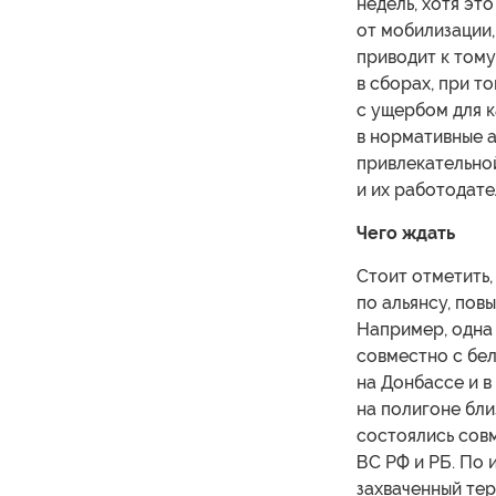
недель, хотя эт
от мобилизации,
приводит к тому
в сборах, при т
с ущербом для к
в нормативные а
привлекательно
и их работодате
Чего ждать
Стоит отметить,
по альянсу, пов
Например, одна 
совместно с бе
на Донбассе и в
на полигоне бли
состоялись сов
ВС РФ и РБ. По 
захваченный тер