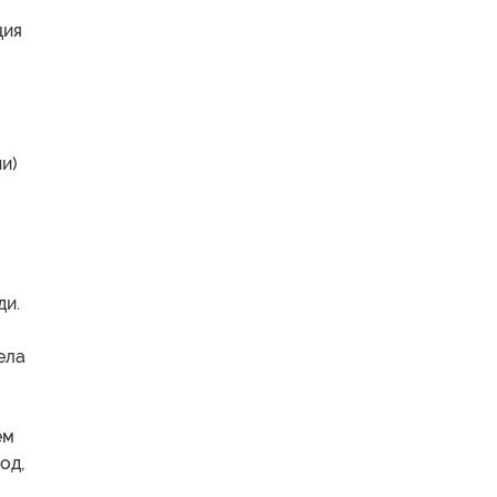
ция
и)
ди.
ела
ем
од,