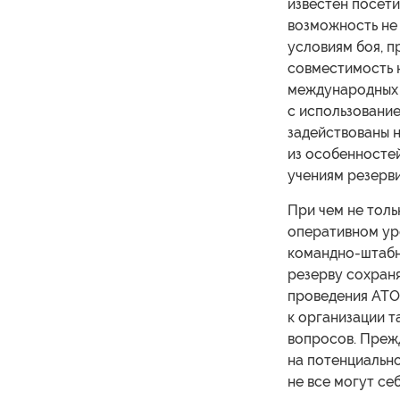
известен посети
возможность не
условиям боя, п
совместимость 
международных у
с использовани
задействованы н
из особенностей
учениям резерви
При чем не толь
оперативном уро
командно-штабн
резерву сохраня
проведения АТО
к организации т
вопросов. Преж
на потенциально
не все могут се