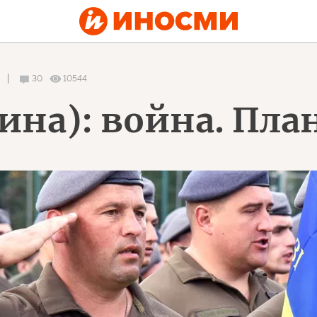
30
10544
на): война. Пла