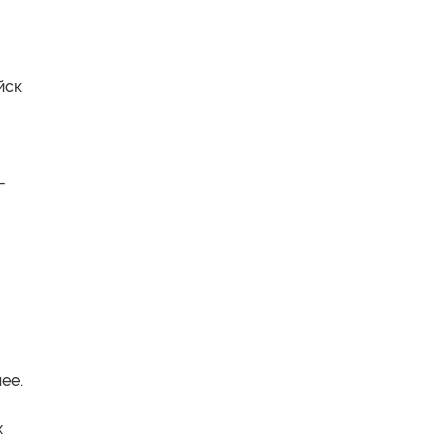
йск
-
ее.
х