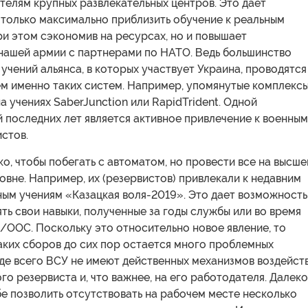
телям крупных развлекательных центров. Это дает
 только максимально приблизить обучение к реальным
ри этом сэкономив на ресурсах, но и повышает
нашей армии с партнерами по НАТО. Ведь большинство
чений альянса, в которых участвует Украина, проводятся
ем именно таких систем. Например, упомянутые комплекс
а учениях SaberJunction или RapidTrident. Одной
 последних лет является активное привлечение к военным
стов.
ко, чтобы побегать с автоматом, но провести все на высш
вне. Например, их (резервистов) привлекали к недавним
ым учениям «Казацкая воля-2019». Это дает возможность
ть свои навыки, полученные за годы службы или во время
/ООС. Поскольку это относительно новое явление, то
аких сборов до сих пор остается много проблемных
де всего ВСУ не имеют действенных механизмов воздейст
го резервиста и, что важнее, на его работодателя. Далеко
бе позволить отсутствовать на рабочем месте несколько