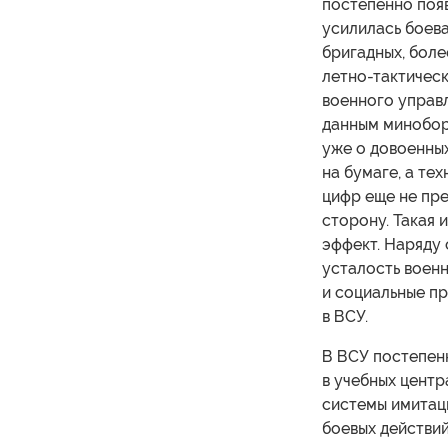
постепенно появ
усилилась боева
бригадных, боле
летно-тактическ
военного управл
данным миноборо
уже о довоенны
на бумаге, а те
цифр еще не пре
сторону. Такая 
эффект. Наряду 
усталость воен
и социальные пр
в ВСУ.
В ВСУ постепен
в учебных центр
системы имитац
боевых действий