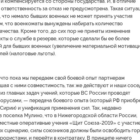
о и компенсируется со стороны государства. И, в отличие
 ответственность за отказ не предусмотрена. Такая ситуа
, что немало бывших военных не может принять участия
ом, что военкоматы вынуждены набирать количество
ачества. Кроме того, до сих пор не приняты изменения
кты о службе в резерве, которые сделали бы ее более
й для бывших военных (увеличение материальной мотиваци
лей (налоговые льготы).
 что пока мы передаем свой боевой опыт партнерам
ышая с ними совместимость, так же действуют и наши сосе
из главных задач учений, которые ВС России проводят
лорусами, — передача боевого опыта (который РФ приобр
 Сирии) и унификация применения сил. Так, недавно
з поселка Мулино, что в Нижегородской области России,
местные оперативные учения «Щит Союза-2019» с участи
их сценарию, силы союзников должны были освободить гор
рористами, и перейти в контратаку. В принципе ничего