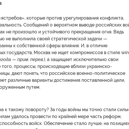
в
«ястребов», которые против урегулирования конфликта,
еальность. Сообщений о вероятном выводе российских во
как не произошло и устойчивого прекращения огня. Ведь
ью не выполнила своей стратегической задачи —
аины к собственной сферы влияния. И, в отличие
ых государств, Москва не ищет компромиссов в стиле win
года — прим. перев.)
, а защищает исключительно свои
 того, процессы, происходящие вблизи украинско-
ицы, дают понять, что российское военно-политическое
еет различные варианты достижения поставленной цели,
ооруженным путем.
на к такому повороту? За годы войны мы точно стали сильн
лам удалось провести по крайней мере часть реформ,
пособность войск. Обеспечение стало лучше, на позиция