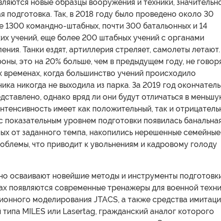
ляются новые образцы вооружения и техники, значительн
я подготовка. Так, в 2018 году было проведено около 30
е 1300 командно-штабных, почти 300 батальонных и 14
их учений, еще более 200 штабных учений с органами
ения. Танки ездят, артиллерия стреляет, самолеты летают.
ны, это на 20% больше, чем в предыдущем году, не говор
х временах, когда большинство учений происходило
хника никогда не выходила из парка. За 2019 год окончател
дставлено, однако вряд ли они будут отличаться в меньшу
интенсивность имеет как положительный, так и отрицатель
с показательным уровнем подготовки появилась банальна
ных от заданного темпа, накопились нерешенные семейные
облемы, что приводит к увольнениям и кадровому голоду
но осваивают новейшие методы и инструменты подготовки
ах появляются современные тренажеры для военной техни
ионного моделирования JTACS, а также средства имитац
 типа МILES или Lasertag, гражданский аналог которого