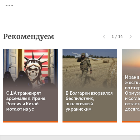
Рекомендуем
1
/
14
Иран 
жестки
по отк
США транжирят
В Болгарии взорвался
Ормузс
арсеналы в Иране.
беспилотник,
и согл
Россия и Китай
аналогичный
остает
мотают на ус
украинским
досяга