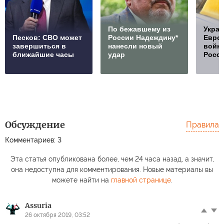
По бежавшему из
Украи
Песков: СВО может
России Надеждину*
Европ
завершиться в
нанесли новый
войну
ближайшие часы
удар
Росс
Обсуждение
Правила
Комментариев: 3
Эта статья опубликована более, чем 24 часа назад, а значит,
она недоступна для комментирования. Новые материалы вы
можете найти на
главной странице
.
Assuria
26 октября 2019, 03:52