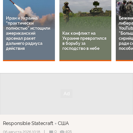
Иран и Украина
Бежен
“практически
либер
полностью” истощили
YouTub
американский
Как конфликт на
"Больш
арсенал ракет
Украине превратился
сирий
дальнего радиуса
в борьбу за
ради с
действия
господство в небе
пособи
Responsible Statecraft
США
0
405
06 августа 2026 10:18