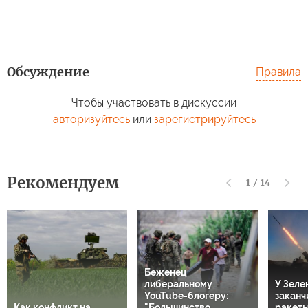
Обсуждение
Правила
Чтобы участвовать в дискуссии
авторизуйтесь
или
зарегистрируйтесь
Рекомендуем
1
/
14
Беженец
либеральному
У Зеле
YouTube-блогеру:
заканч
Как конфликт на
"Большинство
ракеты 