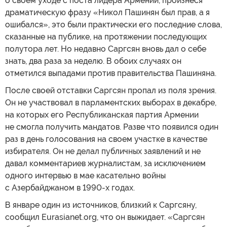
о своем уходе с поста лидера Армении, произнеся
драматическую фразу «Никол Пашинян был прав, а я
ошибался», это были практически его последние слова,
сказанные на публике, на протяжении последующих
полутора лет. Но недавно Саргсян вновь дал о себе
знать, два раза за неделю. В обоих случаях он
отметился выпадами против правительства Пашиняна.
После своей отставки Саргсян пропал из поля зрения.
Он не участвовал в парламентских выборах в декабре,
на которых его Республиканская партия Армении
не смогла получить мандатов. Разве что появился один
раз в день голосования на своем участке в качестве
избирателя. Он не делал публичных заявлений и не
давал комментариев журналистам, за исключением
одного интервью в мае касательно войны
с Азербайджаном в 1990-х годах.
В январе один из источников, близкий к Саргсяну,
сообщил Eurasianet.org, что он выжидает. «Саргсян