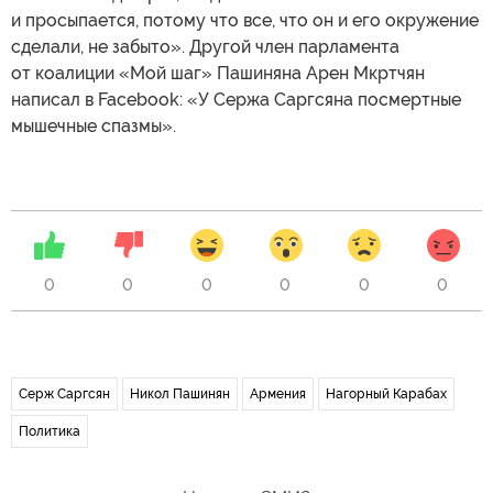
и просыпается, потому что все, что он и его окружение
сделали, не забыто». Другой член парламента
от коалиции «Мой шаг» Пашиняна Арен Мкртчян
написал в Facebook: «У Сержа Саргсяна посмертные
мышечные спазмы».
0
0
0
0
0
0
Серж Саргсян
Никол Пашинян
Армения
Нагорный Карабах
Политика