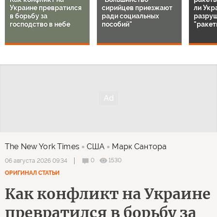
Украине превратился
сирийцев приезжают
ли Укр
в борьбу за
ради социальных
разру
господство в небе
пособий"
"ракет
The New York Times
США
Марк Сантора
0
1530
06 августа 2026 09:34
ОРИГИНАЛ СТАТЬИ
Как конфликт на Украине
превратился в борьбу за