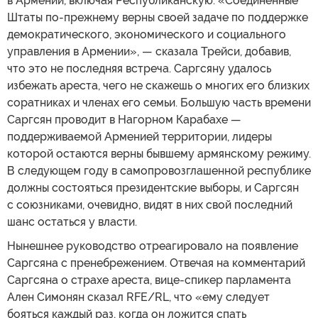
в Армении, включая Республиканскую. «Соединенные
Штаты по-прежнему верны своей задаче по поддержке
демократического, экономического и социального
управления в Армении», — сказала Трейси, добавив,
что это не последняя встреча. Саргсяну удалось
избежать ареста, чего не скажешь о многих его близких
соратниках и членах его семьи. Большую часть времени
Саргсян проводит в Нагорном Карабахе —
поддерживаемой Арменией территории, лидеры
которой остаются верны бывшему армянскому режиму.
В следующем году в самопровозглашенной республике
должны состояться президентские выборы, и Саргсян
с союзниками, очевидно, видят в них свой последний
шанс остаться у власти.
Нынешнее руководство отреагировало на появление
Саргсяна с пренебрежением. Отвечая на комментарий
Саргсяна о страхе ареста, вице-спикер парламента
Ален Симонян сказал RFE/RL, что «ему следует
бояться каждый раз, когда он ложится спать