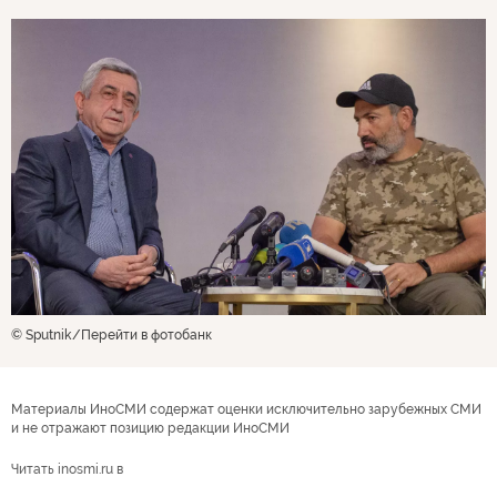
© Sputnik
Перейти в фотобанк
Материалы ИноСМИ содержат оценки исключительно зарубежных СМИ
и не отражают позицию редакции ИноСМИ
Читать inosmi.ru в