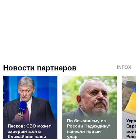
Новости партнеров
INFOX
По бежавшему из
Украи
Песков: СВО может
России Надеждину*
Европ
завершиться в
нанесли новый
войну
ближайшие часы
удар
Росс