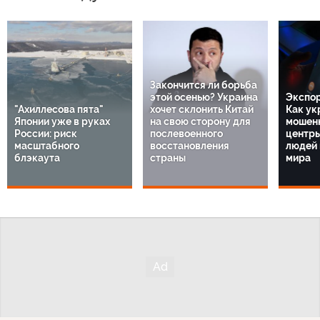
Закончится ли борьба
этой осенью? Украина
Экспор
"Ахиллесова пята"
хочет склонить Китай
Как ук
Японии уже в руках
на свою сторону для
мошенн
России: риск
послевоенного
центр
масштабного
восстановления
людей 
блэкаута
страны
мира