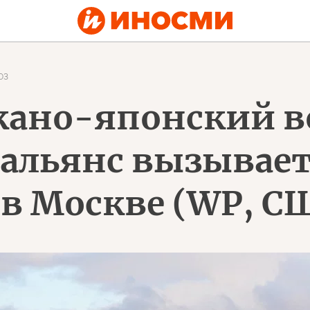
03
кано-японский 
альянс вызывае
 в Москве (WP, С