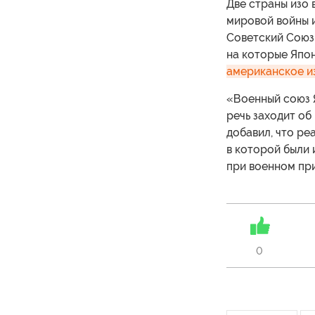
Две страны изо 
мировой войны и
Советский Союз
на которые Япон
американское и
«Военный союз Я
речь заходит об
добавил, что ре
в которой были
при военном пр
0