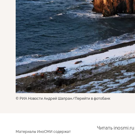
© РИА Новости Андрей Шапран
Перейти в фотобанк
Читать inosmi.ru
Материалы ИноСМИ содержат