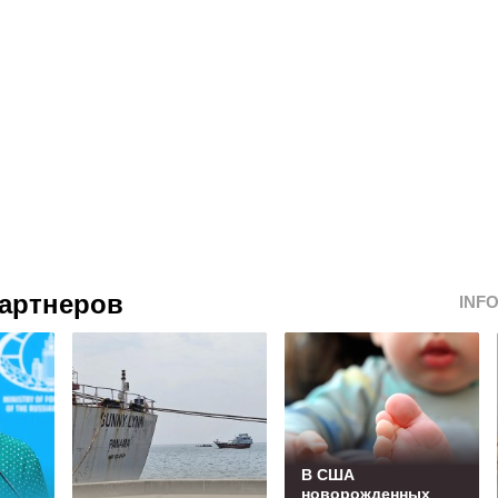
артнеров
INF
В США
новорожденных