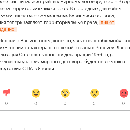
всех сил пытались прийти к мирному договору после Вто
з-за территориальных споров. В последние дни войны
 захватил четыре самых южных Курильских острова,
ия теперь заявляет территориальные права,
пишет 
здание.
понии с Вашингтоном, конечно, является проблемой», ко
 изменении характера отношений страны с Россией. Лавр
ализация Советско-японской декларации 1956 года,
 изложены условия мирного договора, будет невозможна
исутствии США в Японии.
0
0
0
0
0