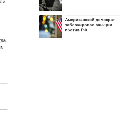
рой
Американский демократ
заблокировал санкции
против РФ
гда
ов