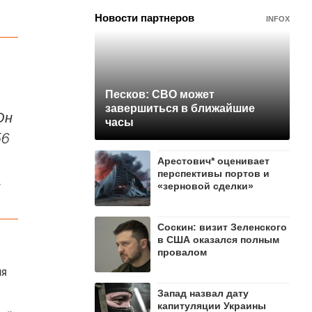
Новости партнеров
INFOX
Песков: СВО может
завершиться в ближайшие
Он
часы
56
Арестович* оценивает
перспективы портов и
.
«зерновой сделки»
Соскин: визит Зеленского
в США оказался полным
провалом
ия
Запад назвал дату
капитуляции Украины