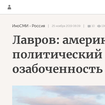
ИноСМИ
Россия
25 ноября 2019 06:09
10
13
Лавров: амери
политический 
озабоченность