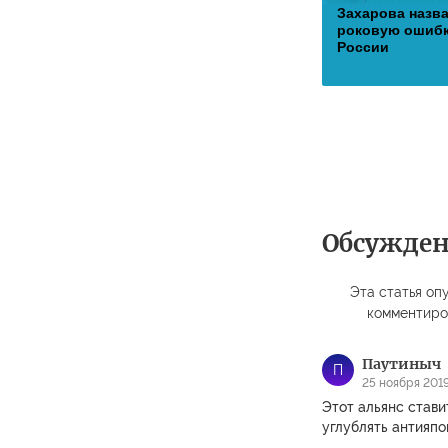
Захарова назв
роковую ошиб
России
Обсужде
Эта статья опу
комментиро
Паутиныч
П
25 ноября 2019
Этот альянс стави
углублять антияпо