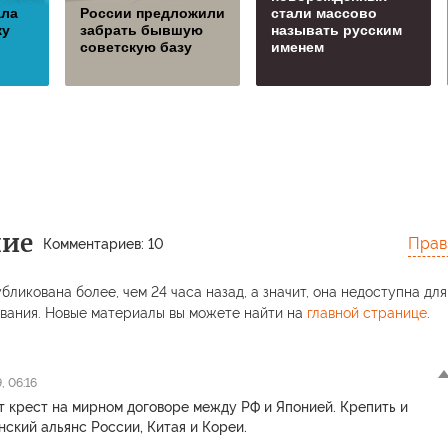
ала
России предложили
стали массово
ку
забрать бывшую
называть русским
советскую базу
именем
ние
Прав
Комментариев: 10
бликована более, чем 24 часа назад, а значит, она недоступна для
вания. Новые материалы вы можете найти на
главной странице
.
, 06:16
т крест на мирном договоре между РФ и Японией. Крепить и
нский альянс России, Китая и Кореи.