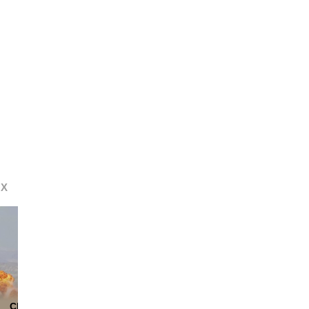
OX
США ударили
Кремль ответил на