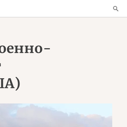
военно-
т
ША)