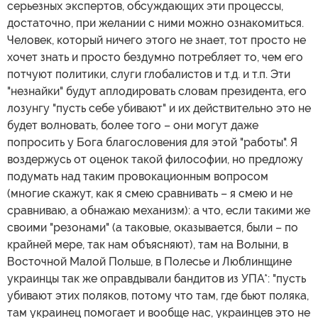
серьезных экспертов, обсуждающих эти процессы,
достаточно, при желании с ними можно ознакомиться.
Человек, который ничего этого не знает, тот просто не
хочет знать и просто бездумно потребляет то, чем его
потчуют политики, слуги глобалистов и т.д. и т.п. Эти
"незнайки" будут аплодировать словам президента, его
лозунгу "пусть себе убивают" и их действительно это не
будет волновать, более того – они могут даже
попросить у Бога благословения для этой "работы". Я
воздержусь от оценок такой философии, но предложу
подумать над таким провокационным вопросом
(многие скажут, как я смею сравнивать – я смею и не
сравниваю, а обнажаю механизм): а что, если такими же
своими "резонами" (а таковые, оказывается, были – по
крайней мере, так нам объясняют), там на Волыни, в
Восточной Малой Польше, в Полесье и Люблинщине
украинцы так же оправдывали бандитов из УПА*: "пусть
убивают этих поляков, потому что там, где бьют поляка,
там украинец помогает и вообще нас, украинцев это не