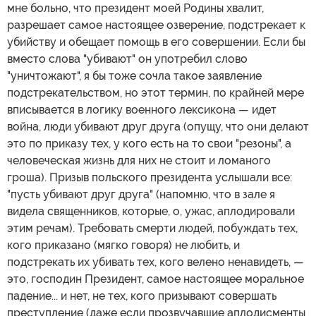
мне больно, что президент моей Родины хвалит,
разрешает самое настоящее озверение, подстрекает к
убийству и обещает помощь в его совершении. Если бы
вместо слова "убивают" он употребил слово
"уничтожают", я бы тоже сочла такое заявление
подстрекательством, но этот термин, по крайней мере
вписывается в логику военного лексикона — идет
война, люди убивают друг друга (опущу, что они делают
это по приказу тех, у кого есть на то свои "резоны", а
человеческая жизнь для них не стоит и ломаного
гроша). Призыв польского президента услышали все:
"пусть убивают друг друга" (напомню, что в зале я
видела священников, которые, о, ужас, аплодировали
этим речам). Требовать смерти людей, побуждать тех,
кого приказано (мягко говоря) не любить, и
подстрекать их убивать тех, кого велено ненавидеть, —
это, господин Президент, самое настоящее моральное
падение... и нет, не тех, кого призывают совершать
преступление (даже если прозвучавшие аплодисменты