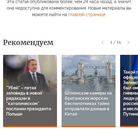
Эта статья опубликована более, чем 24 часа назад, а значит,
она недоступна для комментирования. Новые материалы вы
можете найти на
главной странице
.
Рекомендуем
1
/
14
Такой 
официа
Зеленс
"Убей" – пятая
был ом
заповедь в новой
Шпионские камеры на
гневны
редакции в
британских морских
люди р
"католическом"
беспилотниках тайно
россий
послании президента
отправляли данные в
и несл
Польши
Китай
Путин