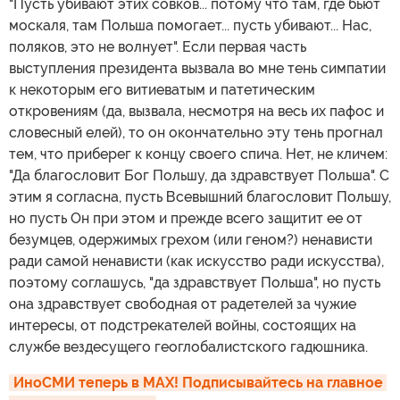
"Пусть убивают этих совков... потому что там, где бьют
москаля, там Польша помогает... пусть убивают... Нас,
поляков, это не волнует". Если первая часть
выступления президента вызвала во мне тень симпатии
к некоторым его витиеватым и патетическим
откровениям (да, вызвала, несмотря на весь их пафос и
словесный елей), то он окончательно эту тень прогнал
тем, что приберег к концу своего спича. Нет, не кличем:
"Да благословит Бог Польшу, да здравствует Польша". С
этим я согласна, пусть Всевышний благословит Польшу,
но пусть Он при этом и прежде всего защитит ее от
безумцев, одержимых грехом (или геном?) ненависти
ради самой ненависти (как искусство ради искусства),
поэтому соглашусь, "да здравствует Польша", но пусть
она здравствует свободная от радетелей за чужие
интересы, от подстрекателей войны, состоящих на
службе вездесущего геоглобалистского гадюшника.
ИноСМИ теперь в MAX! Подписывайтесь на главное 