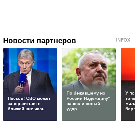
Новости партнеров
INFOX
По бежавшему из
У по
Песков: СВО может
России Надеждину*
тонет
завершиться в
нанесли новый
милл
ближайшие часы
удар
барр