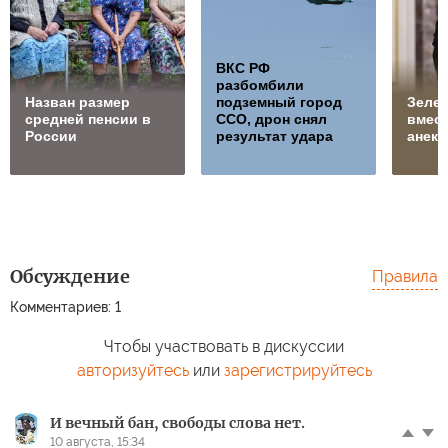
ВКС РФ
разбомбили
Назван размер
подземный город
Зелен
средней пенсии в
ССО, дрон снял
вмест
России
результат удара
анек
Обсуждение
Правила
Комментариев: 1
Чтобы участвовать в дискуссии
авторизуйтесь
или
зарегистрируйтесь
И вечный бан, свободы слова нет.
10 августа, 15:34