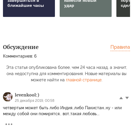
завершиться в
нанесли новый
порто
ближайшие часы
удар
сдел
Обсуждение
Правила
Комментариев: 6
Эта статья опубликована более, чем 24 часа назад, а значит,
она недоступна для комментирования. Новые материалы вы
можете найти на
главной странице
.
levenkool:)
25 декабря 2019, 00:58
четвертым может быть либо Индия..либо Пакистан..ну - или
между собой они помирятся.. вот..такая любовь...