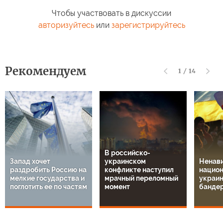
Чтобы участвовать в дискуссии
авторизуйтесь
или
зарегистрируйтесь
Рекомендуем
1
/
14
В российско-
Запад хочет
украинском
Ненави
раздробить Россию на
конфликте наступил
национ
мелкие государства и
мрачный переломный
украин
поглотить ее по частям
момент
банде