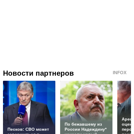
Новости партнеров
INFOX
Арест
По бежавшему из
оцен
Песков: СВО может
России Надеждину*
перс