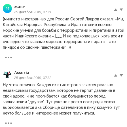
макс
М
25 декабря 2019, 07:18
[министр иностранных дел России Сергей Лавров сказал: «Мы,
Китайская Народная Республика и Иран готовим военно-
морские учения для борьбы с террористами и пиратами в этой
части Индийского океана».]___ И не подкопаешься, хоть всем и
очевидно, что главные мировые террористы и пираты - это
пиндосы со своими "шестёрками" :))
Assuria
25 декабря 2019, 07:32
Ну чтож отлично. Каждая из этих стран является реально
независимым государствам, которое не терпит давление в
свой адрес, и не прогибается как большинство перед
заокеанским “другом”. Тут уже не просто союз ради союза
вырисовывается ака сборище сателлитов в пику кому-то, тут
нечто большее и интереснее может получиться.