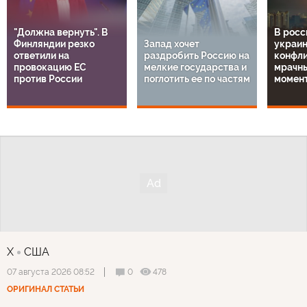
"Должна вернуть". В
В росс
Финляндии резко
Запад хочет
украи
ответили на
раздробить Россию на
конфли
провокацию ЕС
мелкие государства и
мрачн
против России
поглотить ее по частям
момен
X
США
0
478
07 августа 2026 08:52
ОРИГИНАЛ СТАТЬИ