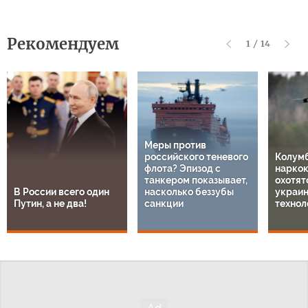
Рекомендуем
1
/
14
Меры против
российского теневого
Колум
флота? Эпизод с
нарко
танкером показывает,
охотят
В России всего один
насколько беззубы
украи
Путин, а не два!
санкции
технол