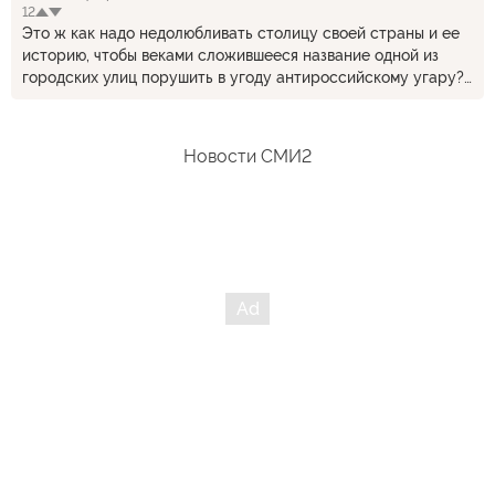
12
Это ж как надо недолюбливать столицу своей страны и ее
историю, чтобы веками сложившееся название одной из
городских улиц порушить в угоду антироссийскому угару?
Или тут не обошлось без 30 сребреников?
Новости СМИ2