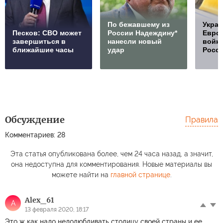
По бежавшему из
Украи
Песков: СВО может
России Надеждину*
Европ
завершиться в
нанесли новый
войну
ближайшие часы
удар
Росс
Обсуждение
Правила
Комментариев: 28
Эта статья опубликована более, чем 24 часа назад, а значит,
она недоступна для комментирования. Новые материалы вы
можете найти на
главной странице
.
Alex_61
A
13 февраля 2020, 18:17
Это ж как надо недолюбливать столицу своей страны и ее