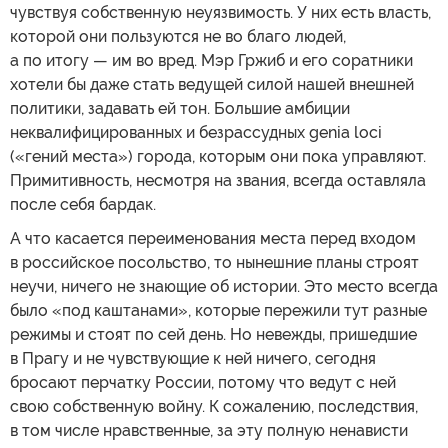
чувствуя собственную неуязвимость. У них есть власть,
которой они пользуются не во благо людей,
а по итогу — им во вред. Мэр Гржиб и его соратники
хотели бы даже стать ведущей силой нашей внешней
политики, задавать ей тон. Большие амбиции
неквалифицированных и безрассудных genia loci
(«гений места») города, которым они пока управляют.
Примитивность, несмотря на звания, всегда оставляла
после себя бардак.
А что касается переименования места перед входом
в российское посольство, то нынешние планы строят
неучи, ничего не знающие об истории. Это место всегда
было «под каштанами», которые пережили тут разные
режимы и стоят по сей день. Но невежды, пришедшие
в Прагу и не чувствующие к ней ничего, сегодня
бросают перчатку России, потому что ведут с ней
свою собственную войну. К сожалению, последствия,
в том числе нравственные, за эту полную ненависти