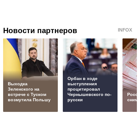
Новости партнеров
INFOX
Орбан в ходе
Выходка
выступления
Зеленского на
процитировал
встрече с Туском
Чернышевского по-
Росс
возмутила Польшу
русски
сним