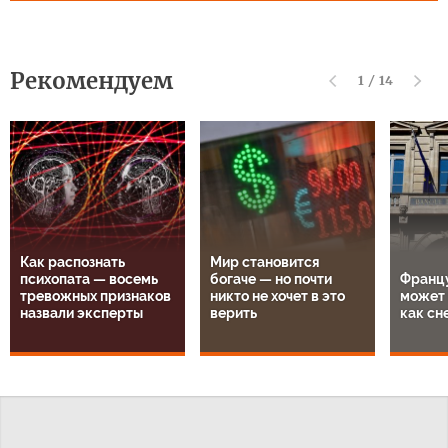
Рекомендуем
1
/
14
Как распознать
Мир становится
психопата — восемь
богаче — но почти
Францу
тревожных признаков
никто не хочет в это
может 
назвали эксперты
верить
как сн