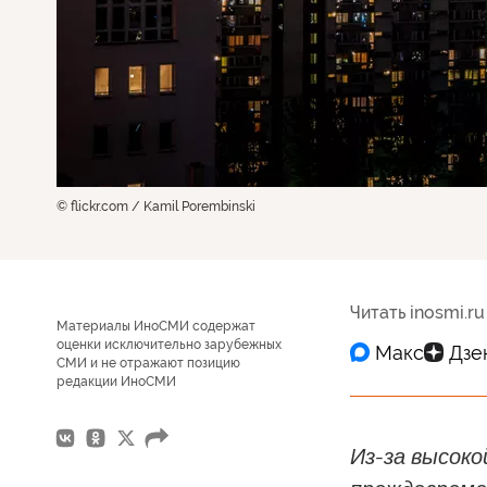
© flickr.com / Kamil Porembinski
Читать inosmi.ru
Материалы ИноСМИ содержат
оценки исключительно зарубежных
СМИ и не отражают позицию
редакции ИноСМИ
Из-за высоко