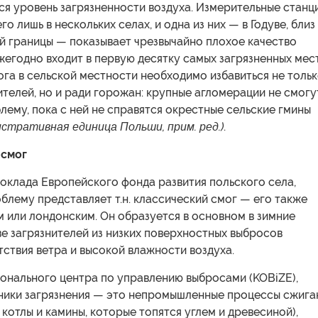
я уровень загрязненности воздуха. Измерительные станц
о лишь в нескольких селах, и одна из них — в Годуве, близ
й границы — показывает чрезвычайно плохое качество
ежегодно входит в первую десятку самых загрязненных мес
мога в сельской местности необходимо избавиться не толь
телей, но и ради горожан: крупные агломерации не смогу
лему, пока с ней не справятся окрестные сельские гмины
стративная единица Польши, прим. ред.)
.
 смог
доклада Европейского фонда развития польского села,
лему представляет т.н. классический смог — его также
 или лондонским. Он образуется в основном в зимние
е загрязнителей из низких поверхностных выбросов
тствия ветра и высокой влажности воздуха.
онального центра по управлению выбросами (KOBiZE),
ники загрязнения — это непромышленные процессы сжига
 котлы и камины, которые топятся углем и древесиной),