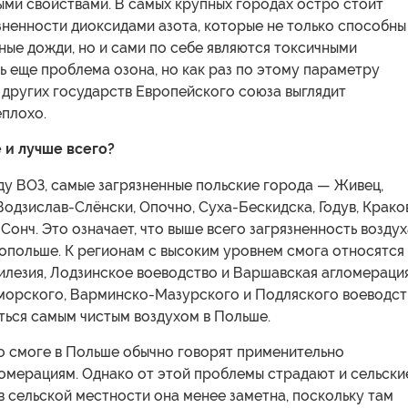
ыми свойствами. В самых крупных городах остро стоит
зненности диоксидами азота, которые не только способны
ные дожди, но и сами по себе являются токсичными
ь еще проблема озона, но как раз по этому параметру
 других государств Европейского союза выглядит
еплохо.
 и лучше всего?
ду ВОЗ, самые загрязненные польские города — Живец,
Водзислав-Слёнски, Опочно, Суха-Бескидска, Годув, Краков
Сонч. Это означает, что выше всего загрязненность воздух
опольше. К регионам с высоким уровнем смога относятся
илезия, Лодзинское воеводство и Варшавская агломерация
морского, Варминско-Мазурского и Подляского воеводст
ться самым чистым воздухом в Польше.
о смоге в Польше обычно говорят применительно
ломерациям. Однако от этой проблемы страдают и сельски
в сельской местности она менее заметна, поскольку там