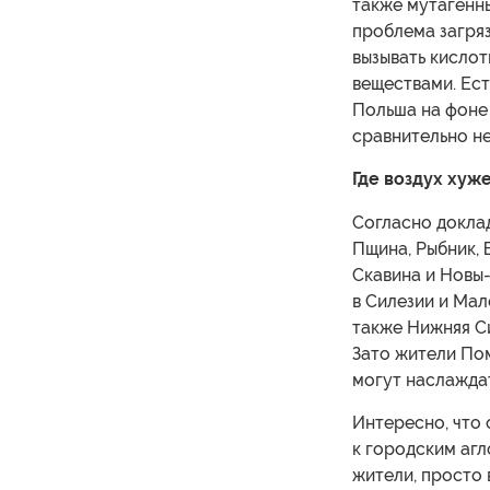
также мутагенн
проблема загря
вызывать кислот
веществами. Ест
Польша на фоне
сравнительно н
Где воздух хуже
Согласно докла
Пщина, Рыбник, 
Скавина и Новы-
в Силезии и Мал
также Нижняя С
Зато жители По
могут наслажда
Интересно, что 
к городским аг
жители, просто 