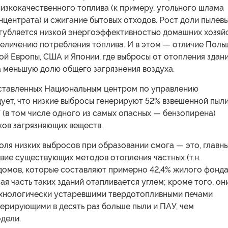
изкокачественного топлива (к примеру, угольного шлама
онцентрата) и сжигание бытовых отходов. Рост доли пылев
угубляется низкой энергоэффективностью домашних хозяйс
величению потребления топлива. И в этом — отличие Поль
ой Европы, США и Японии, где выбросы от отопления здан
 меньшую долю общего загрязнения воздуха.
дставленных Национальным центром по управлению
ует, что низкие выбросы генерируют 52% взвешенной пыл
(в том числе одного из самых опасных — бензопирена)
ков загрязняющих веществ.
оля низких выбросов при образовании смога — это, главн
вие существующих методов отопления частных (т.н.
домов, которые составляют примерно 42,4% жилого фонд
ая часть таких зданий отапливается углем; кроме того, он
хнологически устаревшими твердотопливными печами
нерирующими в десять раз больше пыли и ПАУ, чем
дели.