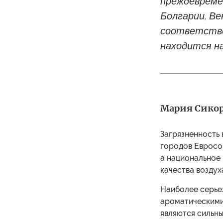
преждевремен
Болгарии, Ве
соответствен
находится н
Мария Сико
Загрязненность 
городов Евросою
а национальное
качества воздух
Наиболее серье
ароматическими
являются сильн