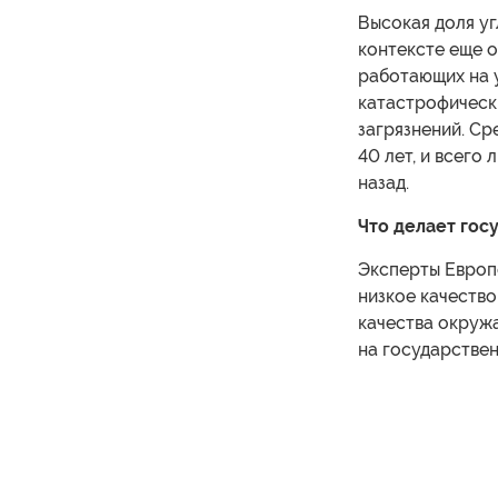
Высокая доля уг
контексте еще о
работающих на у
катастрофически
загрязнений. Ср
40 лет, и всего
назад.
Что делает гос
Эксперты Европе
низкое качество
качества окружа
на государстве