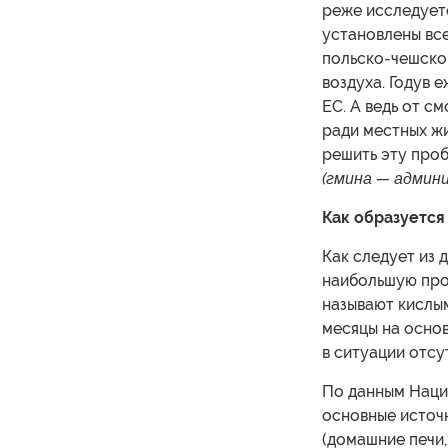
реже исследуетс
установлены всег
польско-чешско
воздуха. Годув 
ЕС. А ведь от с
ради местных жи
решить эту проб
(гмина — админи
Как образуется
Как следует из 
наибольшую проб
называют кислым
месяцы на основ
в ситуации отсу
По данным Наци
основные источ
(домашние печи,