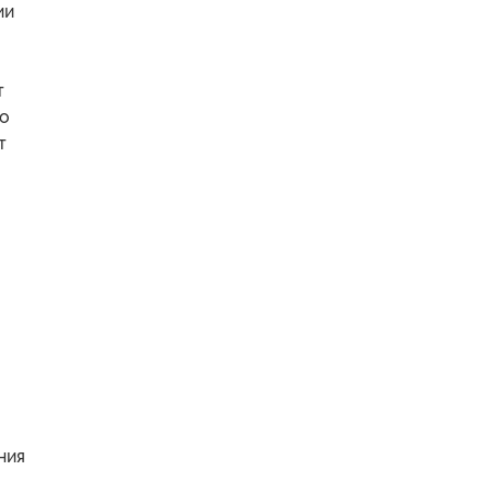
ии
т
ко
т
ния