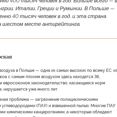
но 400 тысяч человек в год. Больше всего — 
нгрии, Италии, Греции и Румынии. В Польше —
но 40 тысяч человек в год, и эта страна
а шестом месте антирейтинга.
рская
воздуха в Польше — одна из самых высоких по всему ЕС: и
за с самым плохим воздухом здесь находятся 36,
 и евросоюзное законодательство, касающееся норм
а, нарушается уже много лет.
зная проблема — загрязнение полициклическими
 углеводородами (ПАУ) и взвешенной пылью. Многие ПАУ
ыми химическими канцерогенами, а некоторые обладают