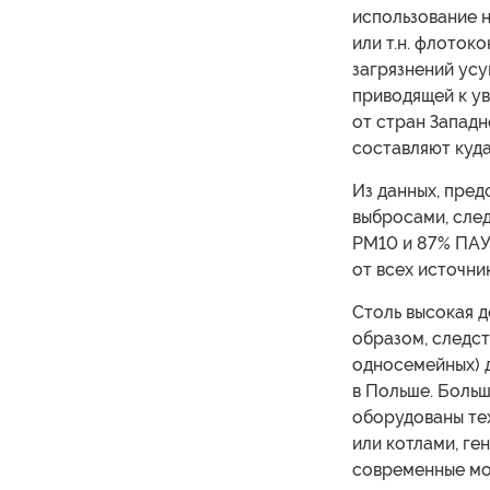
использование н
или т.н. флоток
загрязнений ус
приводящей к у
от стран Западн
составляют куда
Из данных, пре
выбросами, след
PM10 и 87% ПАУ 
от всех источни
Столь высокая д
образом, следст
односемейных) 
в Польше. Больш
оборудованы те
или котлами, ге
современные мо