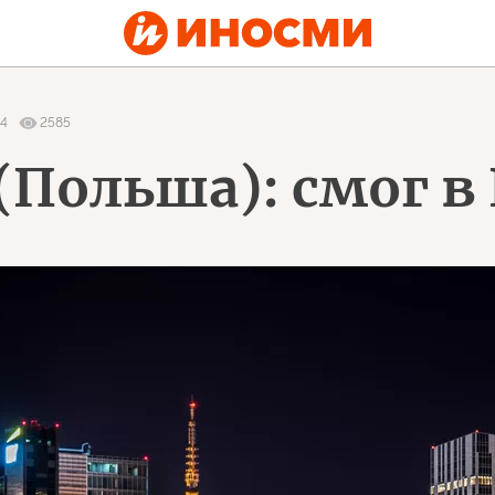
14
2585
(Польша): смог в