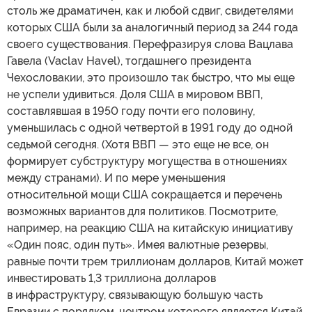
столь же драматичен, как и любой сдвиг, свидетелями
которых США были за аналогичный период за 244 года
своего существования. Перефразируя слова Вацлава
Гавела (Vaclav Havel), тогдашнего президента
Чехословакии, это произошло так быстро, что мы еще
не успели удивиться. Доля США в мировом ВВП,
составлявшая в 1950 году почти его половину,
уменьшилась с одной четвертой в 1991 году до одной
седьмой сегодня. (Хотя ВВП — это еще не все, он
формирует субструктуру могущества в отношениях
между странами). И по мере уменьшения
относительной мощи США сокращается и перечень
возможных вариантов для политиков. Посмотрите,
например, на реакцию США на китайскую инициативу
«Один пояс, один путь». Имея валютные резервы,
равные почти трем триллионам долларов, Китай может
инвестировать 1,3 триллиона долларов
в инфраструктуру, связывающую большую часть
Евразии с порядком, центром которого является Китай.