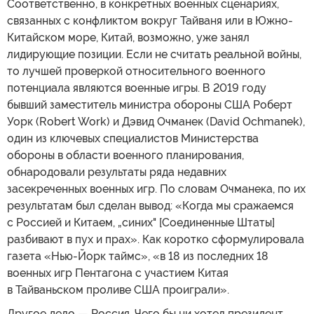
Соответственно, в конкретных военных сценариях,
связанных с конфликтом вокруг Тайваня или в Южно-
Китайском море, Китай, возможно, уже занял
лидирующие позиции. Если не считать реальной войны,
то лучшей проверкой относительного военного
потенциала являются военные игры. В 2019 году
бывший заместитель министра обороны США Роберт
Уорк (Robert Work) и Дэвид Очманек (David Ochmanek),
один из ключевых специалистов Министерства
обороны в области военного планирования,
обнародовали результаты ряда недавних
засекреченных военных игр. По словам Очманека, по их
результатам был сделан вывод: «Когда мы сражаемся
с Россией и Китаем, „синих" [Соединенные Штаты]
разбивают в пух и прах». Как коротко сформулировала
газета «Нью-Йорк таймс», «в 18 из последних 18
военных игр Пентагона с участием Китая
в Тайваньском проливе США проиграли».
Другое дело — Россия. Чего бы ни хотел президент