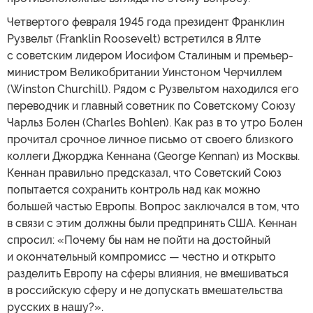
Четвертого февраля 1945 года президент Франклин
Рузвельт (Franklin Roosevelt) встретился в Ялте
с советским лидером Иосифом Сталиным и премьер-
министром Великобритании Уинстоном Черчиллем
(Winston Churchill). Рядом с Рузвельтом находился его
переводчик и главный советник по Советскому Союзу
Чарльз Болен (Charles Bohlen). Как раз в то утро Болен
прочитал срочное личное письмо от своего близкого
коллеги Джорджа Кеннана (George Kennan) из Москвы.
Кеннан правильно предсказал, что Советский Союз
попытается сохранить контроль над как можно
большей частью Европы. Вопрос заключался в том, что
в связи с этим должны были предпринять США. Кеннан
спросил: «Почему бы нам не пойти на достойный
и окончательный компромисс — честно и открыто
разделить Европу на сферы влияния, не вмешиваться
в российскую сферу и не допускать вмешательства
русских в нашу?».