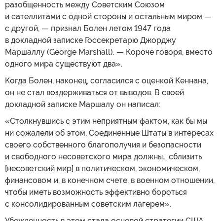
разобщенность между Советским Союзом
и сателлитами с одной стороны и остальным миром —
с другой, — признал Болен летом 1947 года
в докладной записке Госсекретарю Джорджу
Маршаллу (George Marshall). — Короче говоря, вместо
одного мира существуют два».
Когда Болен, наконец, согласился с оценкой Кеннана,
он не стал воздерживаться от выводов. В своей
докладной записке Маршалу он написал:
«Столкнувшись с этим неприятным фактом, как бы мы
ни сожалели об этом, Соединенные Штаты в интересах
своего собственного благополучия и безопасности
и свободного несоветского мира должны… сблизить
[несоветский мир] в политическом, экономическом,
финансовом и, в конечном счете, в военном отношении,
чтобы иметь возможность эффективно бороться
с консолидированным советским лагерем».
Убежденность в этом стала основой стратегии США