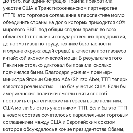
До того, как администрация Трампа прекратила
участие США в Транстихоокеанском партнерстве
(ТТП), это торговое соглашение в перспективе могло
объединить страны, на долю которых приходится 40%
мирового ВВП, под общим сводом правил во всех
областях (от пошлин и государственных предприятий,
до нормативов по труду, технике безопасности
и охране окружающей среды) в качестве противовеса
китайской экономической мощи. В результате этого
Пекин не столько диктовал бы правила, сколько
подчинялся бы им. Благодаря усилиям премьер-
министра Японии Синдзо Абэ (Shinzo Abe), ТТП теперь
является реальностью — но без участия США. Если бы
американские политики смогли найти способ
поставить стратегические интересы выше политики,
США могли бы стать участником ТТП. Если бы это ТТП
в новом составе сочеталось с параллельным торговым
соглашением между США и Европейским союзом,
которое обсуждалось в конце президентства Обамы,