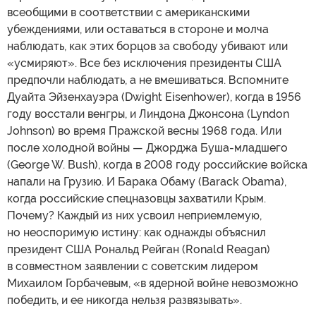
всеобщими в соответствии с американскими
убеждениями, или оставаться в стороне и молча
наблюдать, как этих борцов за свободу убивают или
«усмиряют». Все без исключения президенты США
предпочли наблюдать, а не вмешиваться. Вспомните
Дуайта Эйзенхауэра (Dwight Eisenhower), когда в 1956
году восстали венгры, и Линдона Джонсона (Lyndon
Johnson) во время Пражской весны 1968 года. Или
после холодной войны — Джорджа Буша-младшего
(George W. Bush), когда в 2008 году российские войска
напали на Грузию. И Барака Обаму (Barack Obama),
когда российские спецназовцы захватили Крым.
Почему? Каждый из них усвоил неприемлемую,
но неоспоримую истину: как однажды объяснил
президент США Рональд Рейган (Ronald Reagan)
в совместном заявлении с советским лидером
Михаилом Горбачевым, «в ядерной войне невозможно
победить, и ее никогда нельзя развязывать».