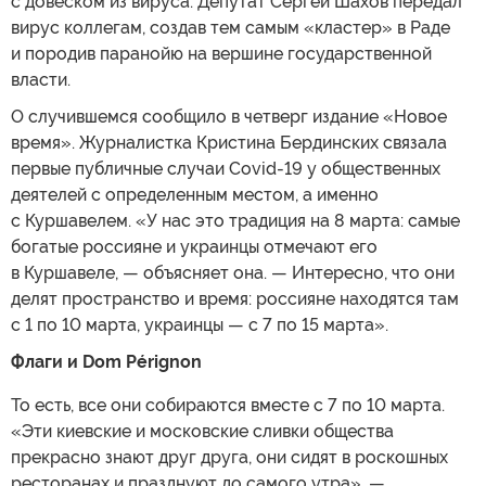
с довеском из вируса. Депутат Сергей Шахов передал
вирус коллегам, создав тем самым «кластер» в Раде
и породив паранойю на вершине государственной
власти.
О случившемся сообщило в четверг издание «Новое
время». Журналистка Кристина Бердинских связала
первые публичные случаи Covid-19 у общественных
деятелей с определенным местом, а именно
с Куршавелем. «У нас это традиция на 8 марта: самые
богатые россияне и украинцы отмечают его
в Куршавеле, — объясняет она. — Интересно, что они
делят пространство и время: россияне находятся там
с 1 по 10 марта, украинцы — с 7 по 15 марта».
Флаги и Dom Pérignon
То есть, все они собираются вместе с 7 по 10 марта.
«Эти киевские и московские сливки общества
прекрасно знают друг друга, они сидят в роскошных
ресторанах и празднуют до самого утра», —