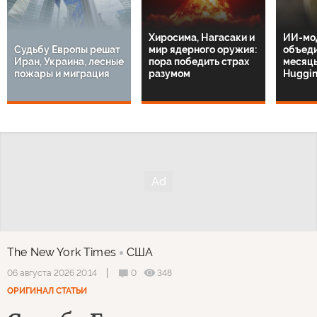
Хиросима, Нагасаки и
ИИ-мо
Судьбу Европы решат
мир ядерного оружия:
объеди
Иран, Украина, лесные
пора победить страх
месяцы
пожары и миграция
разумом
Huggin
The New York Times
США
0
348
06 августа 2026 20:14
ОРИГИНАЛ СТАТЬИ